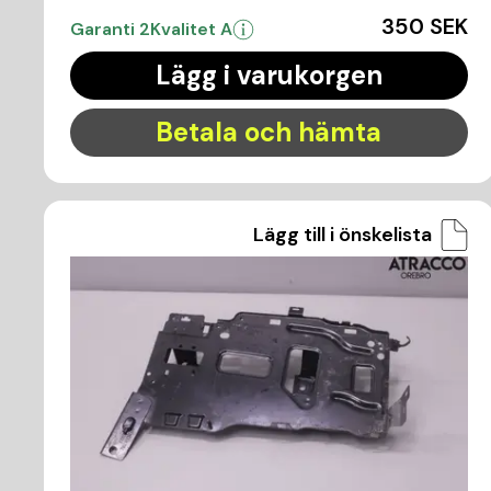
350 SEK
Garanti 2
Kvalitet A
Lägg i varukorgen
Betala och hämta
Lägg till i önskelista