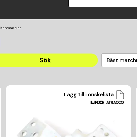
Karossdelar
Sök
Bäst match
Lägg till i önskelista