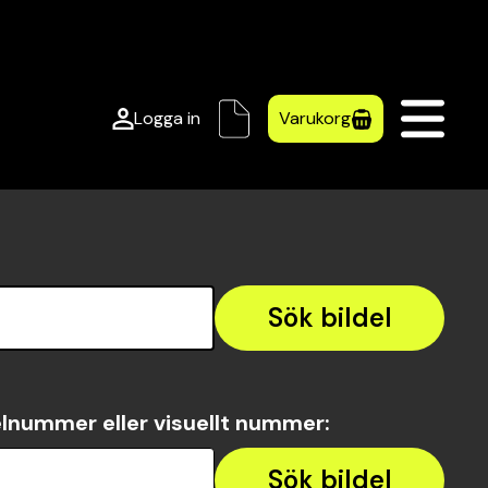
Logga in
Varukorg
Sök bildel
lnummer eller visuellt nummer
:
Sök bildel