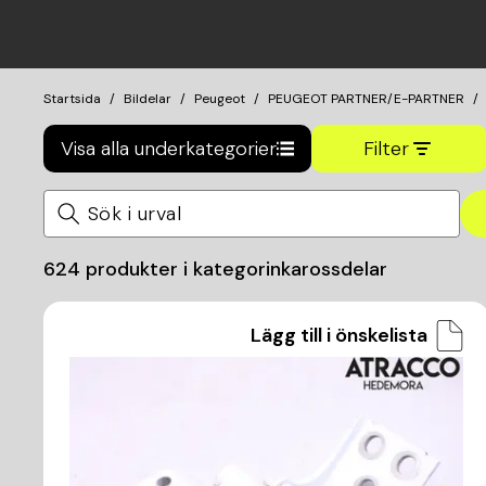
Startsida
Bildelar
Peugeot
PEUGEOT PARTNER/E-PARTNER
Visa alla underkategorier
Filter
624
produkter i kategorin
karossdelar
Lägg till i önskelista