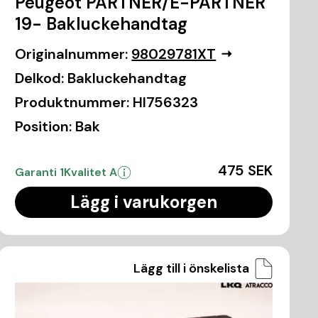
Peugeot PARTNER/E-PARTNER
19- Bakluckehandtag
Originalnummer:
98029781XT
Delkod:
Bakluckehandtag
Produktnummer:
HI756323
Position:
Bak
475 SEK
Garanti 1
Kvalitet A
Lägg i varukorgen
Lägg till i önskelista