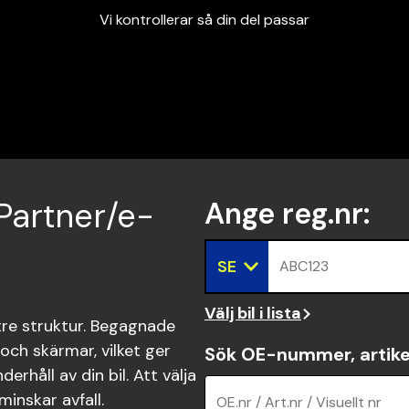
Vi kontrollerar så din del passar
Garanterad passform
Snabbt och tryggt
Vi kontrollerar så din del passar
 Partner/e-
Ange reg.nr
:
SE
ABC123
Välj bil i lista
tre struktur. Begagnade
och skärmar, vilket ger
Sök OE-nummer, artike
rhåll av din bil. Att välja
inskar avfall.
OE.nr / Art.nr / Visuellt nr