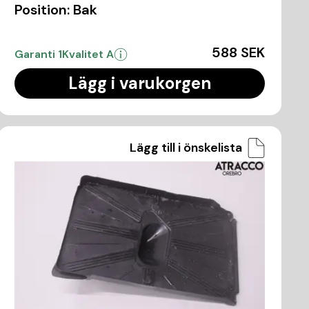
Position:
Bak
588 SEK
Garanti 1
Kvalitet A
Lägg i varukorgen
Lägg till i önskelista