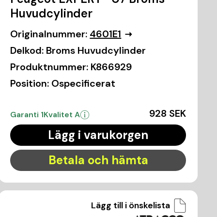
Huvudcylinder
Originalnummer:
4601E1
Delkod:
Broms Huvudcylinder
Produktnummer:
K866929
Position:
Ospecificerat
928 SEK
Garanti 1
Kvalitet A
Lägg i varukorgen
Betala och hämta
Lägg till i önskelista