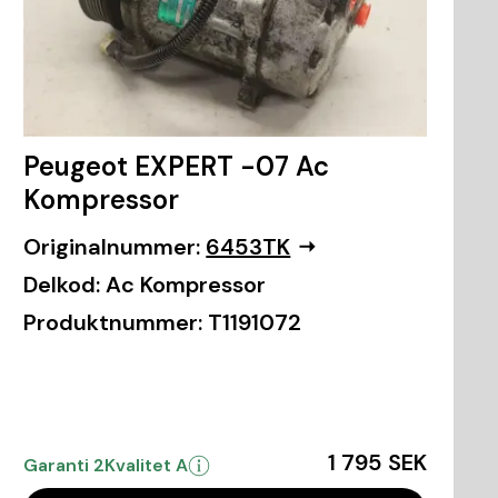
Peugeot EXPERT -07 Ac
Kompressor
Originalnummer:
6453TK
Delkod:
Ac Kompressor
Produktnummer:
T1191072
1 795 SEK
Garanti 2
Kvalitet A