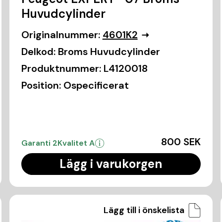
Huvudcylinder
Originalnummer:
4601K2
Delkod:
Broms Huvudcylinder
Produktnummer:
L4120018
Position:
Ospecificerat
800 SEK
Garanti 2
Kvalitet A
Lägg i varukorgen
Lägg till i önskelista