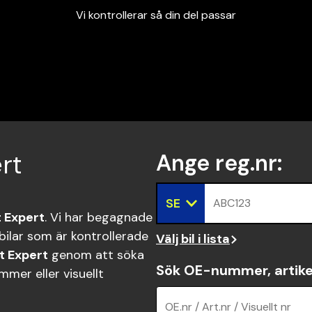
Vi kontrollerar så din del passar
Garanterad passform
Snabbt och tryggt
Vi kontrollerar så din del passar
rt
Ange reg.nr
:
SE
ABC123
 Expert
. Vi har begagnade
ilar som är kontrollerade
Välj bil i lista
t Expert
genom att söka
Sök OE-nummer, artike
mer eller visuellt
OE.nr / Art.nr / Visuellt nr