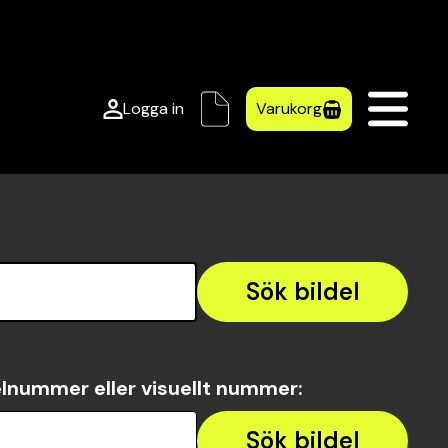
Logga in
Varukorg
Sök bildel
lnummer eller visuellt nummer
:
Sök bildel