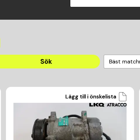
Sök
Bäst match
Lägg till i önskelista