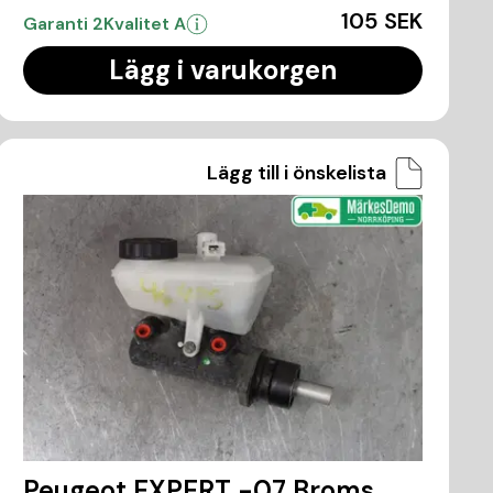
105 SEK
Garanti 2
Kvalitet A
Lägg i varukorgen
Lägg till i önskelista
Peugeot EXPERT -07 Broms