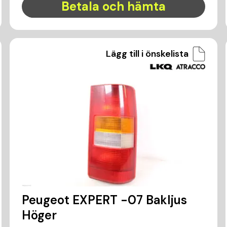
Betala och hämta
Lägg till i önskelista
Peugeot EXPERT -07 Bakljus
Höger