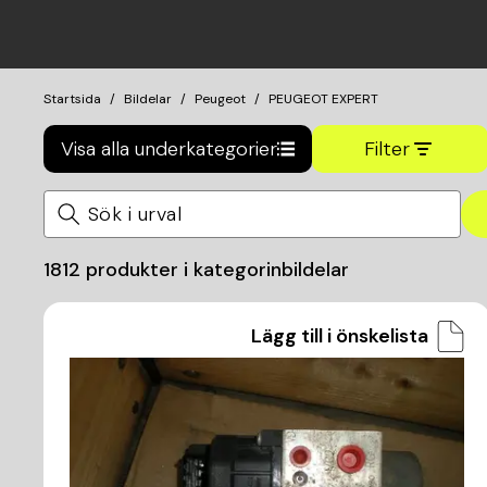
Startsida
Bildelar
Peugeot
PEUGEOT EXPERT
Visa alla underkategorier
Filter
1812
produkter i kategorin
bildelar
Lägg till i önskelista