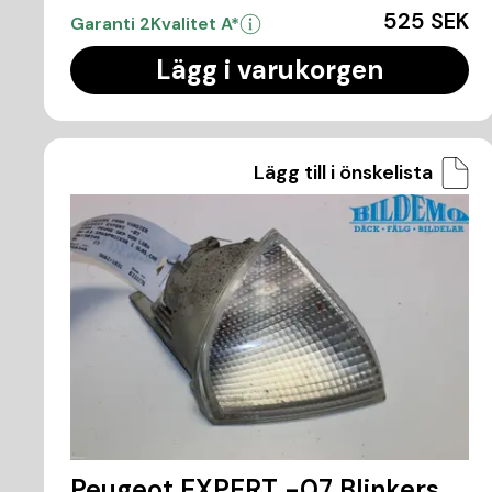
525 SEK
Garanti 2
Kvalitet A*
Lägg i varukorgen
Lägg till i önskelista
Peugeot EXPERT -07 Blinkers