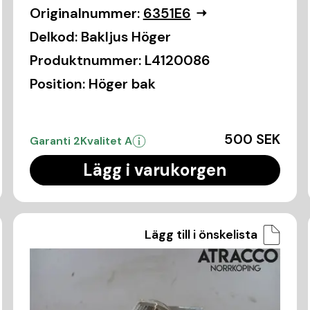
Originalnummer:
6351E6
Delkod:
Bakljus Höger
Produktnummer:
L4120086
Position:
Höger bak
500 SEK
Garanti 2
Kvalitet A
Lägg i varukorgen
Lägg till i önskelista