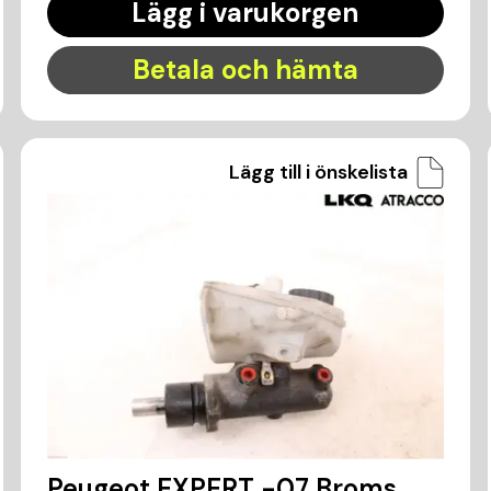
Lägg i varukorgen
Betala och hämta
Lägg till i önskelista
Peugeot EXPERT -07 Broms