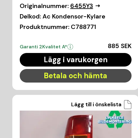
Originalnummer:
6455Y3
Delkod:
Ac Kondensor-Kylare
Produktnummer:
C788771
885 SEK
Garanti 2
Kvalitet A*
Lägg i varukorgen
Betala och hämta
Lägg till i önskelista