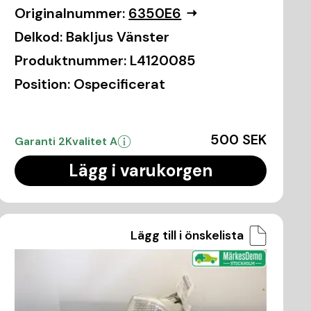
Originalnummer:
6350E6
Delkod:
Bakljus Vänster
Produktnummer:
L4120085
Position:
Ospecificerat
500 SEK
Garanti 2
Kvalitet A
Lägg i varukorgen
Lägg till i önskelista