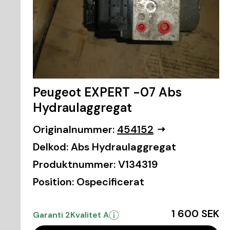
Peugeot EXPERT -07 Abs
Hydraulaggregat
Originalnummer:
454152
Delkod:
Abs Hydraulaggregat
Produktnummer:
V134319
Position:
Ospecificerat
1 600 SEK
Garanti 2
Kvalitet A