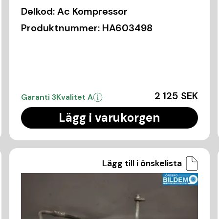
Delkod:
Ac Kompressor
Produktnummer:
HA603498
2 125 SEK
Garanti 3
Kvalitet A
Lägg i varukorgen
Lägg till i önskelista