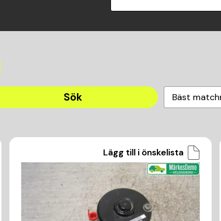
Sök
Bäst match
Lägg till i önskelista