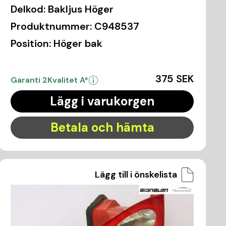
Delkod:
Bakljus Höger
Produktnummer:
C948537
Position:
Höger bak
375 SEK
Garanti 2
Kvalitet A*
Lägg i varukorgen
Betala och hämta
Lägg till i önskelista