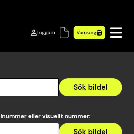
Logga in
Varukorg
Sök bildel
lnummer eller visuellt nummer
:
Sök bildel