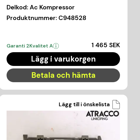
Delkod:
Ac Kompressor
Produktnummer:
C948528
1 465 SEK
Garanti 2
Kvalitet A
Lägg i varukorgen
Betala och hämta
Lägg till i önskelista