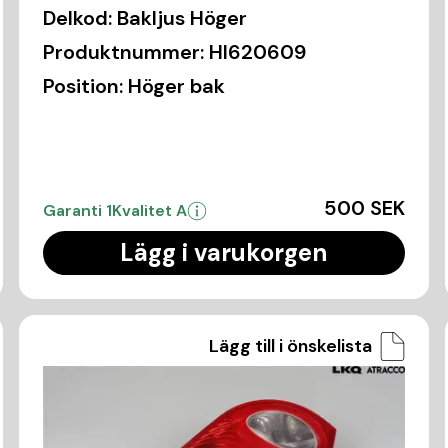
Delkod:
Bakljus Höger
Produktnummer:
HI620609
Position:
Höger bak
500 SEK
Garanti 1
Kvalitet A
Lägg i varukorgen
Lägg till i önskelista