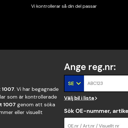
Vi kontrollerar så din del passar
Garanterad passform
Snabbt och tryggt
Vi kontrollerar så din del passar
7
Ange reg.nr
:
SE
ABC123
 1007
. Vi har begagnade
ar som är kontrollerade
Välj bil i lista
t 1007
genom att söka
Sök OE-nummer, artike
mer eller visuellt
OE.nr / Art.nr / Visuellt nr