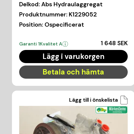
Delkod:
Abs Hydraulaggregat
Produktnummer:
K1229052
Position:
Ospecificerat
1 648 SEK
Garanti 1
Kvalitet A
Lägg i varukorgen
Betala och hämta
Lägg till i önskelista