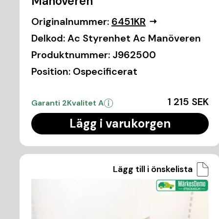
Manöveren
Originalnummer:
6451KR
Delkod:
Ac Styrenhet Ac Manöveren
Produktnummer:
J962500
Position:
Ospecificerat
1 215 SEK
Garanti 2
Kvalitet A
Lägg i varukorgen
Lägg till i önskelista