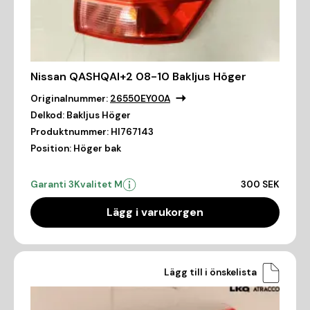
Nissan QASHQAI+2 08-10 Bakljus Höger
Originalnummer:
26550EY00A
Delkod:
Bakljus Höger
Produktnummer:
HI767143
Position:
Höger bak
Garanti 3
Kvalitet M
300 SEK
Lägg i varukorgen
Lägg till i önskelista