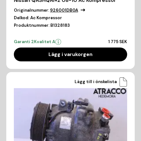
Nissan QASHQAI+2 08-10 Ac Kompressor
Originalnummer:
926001DB0A
Delkod:
Ac Kompressor
Produktnummer:
B1328183
Garanti 2
Kvalitet A
1 775 SEK
Lägg i varukorgen
Lägg till i önskelista