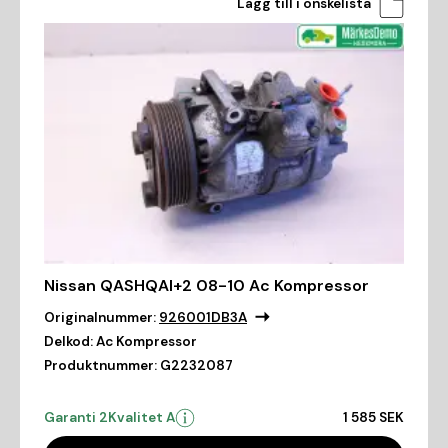
Lägg till i önskelista
Nissan QASHQAI+2 08-10 Ac Kompressor
Originalnummer:
926001DB3A
Delkod:
Ac Kompressor
Produktnummer:
G2232087
Garanti 2
Kvalitet A
1 585 SEK