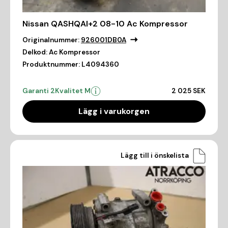
Nissan QASHQAI+2 08-10 Ac Kompressor
Originalnummer:
926001DB0A
Delkod:
Ac Kompressor
Produktnummer:
L4094360
Garanti 2
Kvalitet M
2 025 SEK
Lägg i varukorgen
Lägg till i önskelista