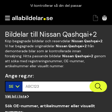
Vi kontrollerar så din del passar
Garanterad passform
Snabbt och tryggt
Bildelar till Nissan Qashqai+2
Vi kontrollerar så din del passar
Köp begagnade bildelar och reservdelar
Nissan Qashqai+2
.
Vi har begagnade originaldelar
Nissan Qashqai+2
från
demonterade bilar som är kontrollerade innan
försäljning. Hitta passande bildelar
Nissan Qashqai+2
genom
att söka med registreringsnummer, OE-nummer,
artikelnummer eller visuellt nummer.
Ange reg.nr
:
SE
ABC123
Välj bil i lista
Sök OE-nummer, artikelnummer eller visuellt
nummer
: