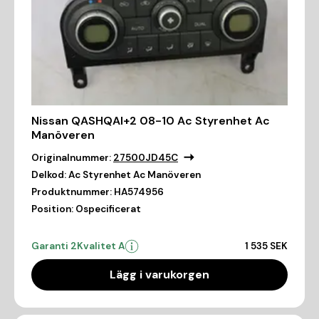
Nissan QASHQAI+2 08-10 Ac Styrenhet Ac
Manöveren
Originalnummer:
27500JD45C
Delkod:
Ac Styrenhet Ac Manöveren
Produktnummer:
HA574956
Position:
Ospecificerat
Garanti 2
Kvalitet A
1 535 SEK
Lägg i varukorgen