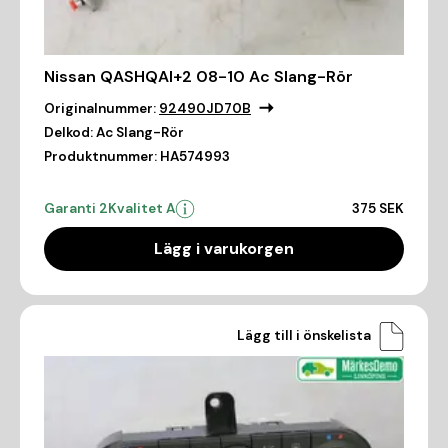
Nissan QASHQAI+2 08-10 Ac Slang-Rör
Originalnummer:
92490JD70B
Delkod:
Ac Slang-Rör
Produktnummer:
HA574993
Garanti 2
Kvalitet A
375 SEK
Lägg i varukorgen
Lägg till i önskelista