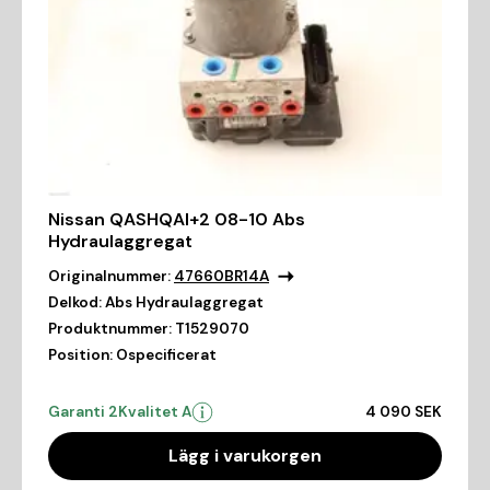
Nissan QASHQAI+2 08-10 Abs
Hydraulaggregat
Originalnummer:
47660BR14A
Delkod:
Abs Hydraulaggregat
Produktnummer:
T1529070
Position:
Ospecificerat
Garanti 2
Kvalitet A
4 090 SEK
Lägg i varukorgen