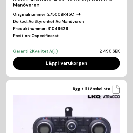
Manöveren
Originalnummer:
27500BR45C
Delkod:
Ac Styrenhet Ac Manöveren
Produktnummer:
B1048628
Position:
Ospecificerat
Garanti 2
Kvalitet A
2 490 SEK
Lägg i varukorgen
Lägg till i önskelista