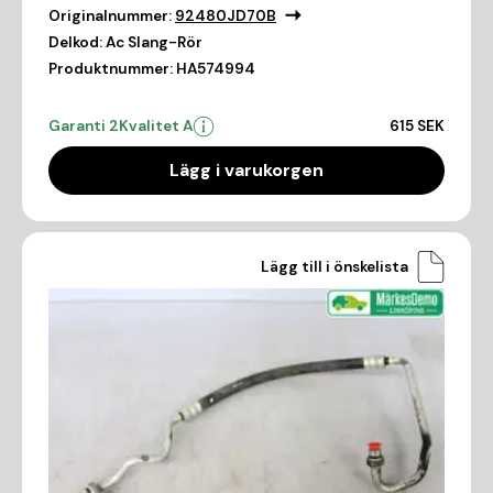
Originalnummer:
92480JD70B
Delkod:
Ac Slang-Rör
Produktnummer:
HA574994
Garanti 2
Kvalitet A
615 SEK
Lägg i varukorgen
Lägg till i önskelista