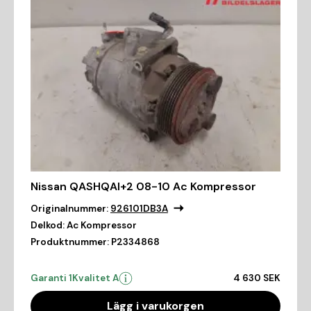
Nissan QASHQAI+2 08-10 Ac Kompressor
Originalnummer:
926101DB3A
Delkod:
Ac Kompressor
Produktnummer:
P2334868
Garanti 1
Kvalitet A
4 630 SEK
Lägg i varukorgen