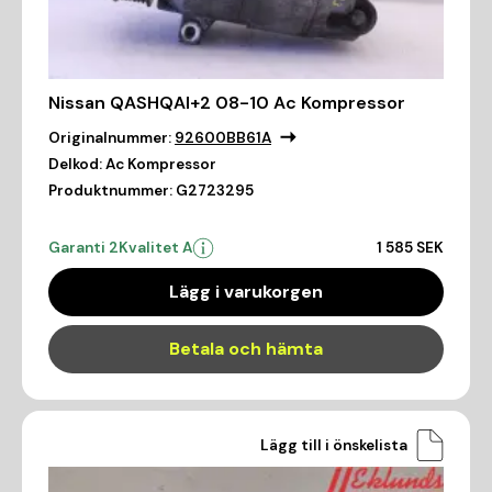
Nissan QASHQAI+2 08-10 Ac Kompressor
Originalnummer:
92600BB61A
Delkod:
Ac Kompressor
Produktnummer:
G2723295
Garanti 2
Kvalitet A
1 585 SEK
Lägg i varukorgen
Betala och hämta
Lägg till i önskelista