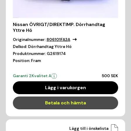
Nissan ÖVRIGT/DIREKTIMP. Dörrhandtag
Yttre Hö
Originalnummer:
806101FA3A
Delkod:
Dörrhandtag Yttre Hö
Produktnummer:
G2619174
Position:
Fram
Garanti 2
Kvalitet A
500 SEK
Lägg i varukorgen
Betala och hämta
Lägg till i önskelista