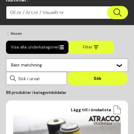
OE.nr / Art.nr / Visuellt nr
Nissan
Visa alla underkategorier
Filter
Bäst matchning
Sök
88
produkter i kategorin
bildelar
Lägg till i önskelista