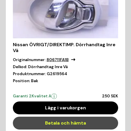
Nissan ÖVRIGT/DIREKTIMP. Dörrhandtag Inre
Vä
Originalnummer:
806711FA1B
Delkod:
Dörrhandtag Inre Vä
Produktnummer:
G2619564
Position:
Bak
Garanti 2
Kvalitet A
250 SEK
Lägg i varukorgen
Betala och hämta