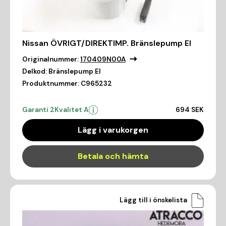
Nissan ÖVRIGT/DIREKTIMP. Bränslepump El
Originalnummer:
170409N00A
Delkod:
Bränslepump El
Produktnummer:
C965232
Garanti 2
Kvalitet A
694 SEK
Lägg i varukorgen
Betala och hämta
Lägg till i önskelista