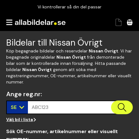
Vi kontrollerar så din del passar
Garanterad passform
Snabbt och tryggt
Bildelar till Nissan Övrigt
Vi kontrollerar så din del passar
Köp begagnade bildelar och reservdelar
Nissan Övrigt
. Vi har
begagnade originaldelar
Nissan Övrigt
från demonterade
bilar som är kontrollerade innan försäljning. Hitta passande
bildelar
Nissan Övrigt
genom att söka med
registreringsnummer, OE-nummer, artikelnummer eller visuellt
nummer.
Ange reg.nr
:
SE
ABC123
Välj bil i lista
Sök OE-nummer, artikelnummer eller visuellt
nummer
: