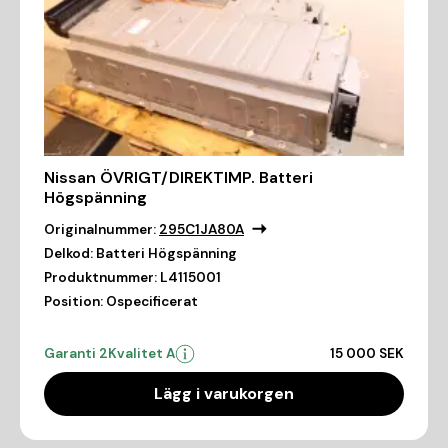
Nissan ÖVRIGT/DIREKTIMP. Batteri
Högspänning
Originalnummer:
295C1JA80A
Delkod:
Batteri Högspänning
Produktnummer:
L4115001
Position:
Ospecificerat
Garanti 2
Kvalitet A
15 000 SEK
Lägg i varukorgen