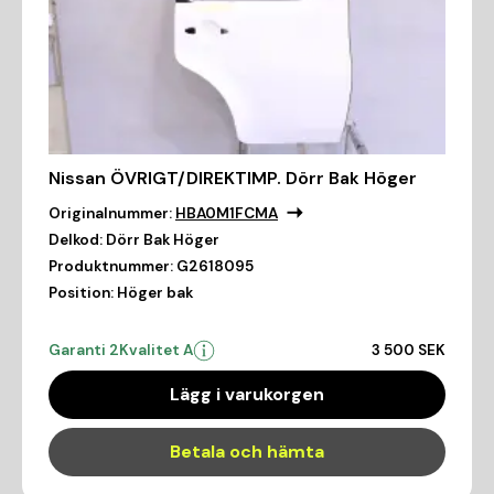
Nissan ÖVRIGT/DIREKTIMP. Dörr Bak Höger
Originalnummer:
HBA0M1FCMA
Delkod:
Dörr Bak Höger
Produktnummer:
G2618095
Position:
Höger bak
Garanti 2
Kvalitet A
3 500 SEK
Lägg i varukorgen
Betala och hämta