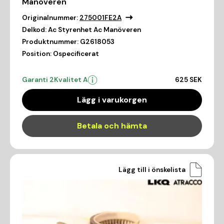
Manöveren
Originalnummer:
275001FE2A
Delkod:
Ac Styrenhet Ac Manöveren
Produktnummer:
G2618053
Position:
Ospecificerat
Garanti 2
Kvalitet A
625 SEK
Lägg i varukorgen
Betala och hämta
Lägg till i önskelista