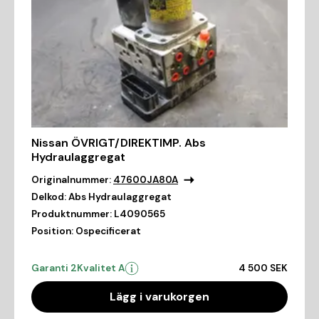
Nissan ÖVRIGT/DIREKTIMP. Abs
Hydraulaggregat
Originalnummer:
47600JA80A
Delkod:
Abs Hydraulaggregat
Produktnummer:
L4090565
Position:
Ospecificerat
Garanti 2
Kvalitet A
4 500 SEK
Lägg i varukorgen