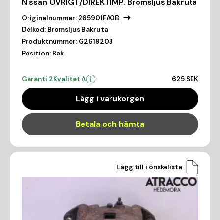
Nissan ÖVRIGT/DIREKTIMP. Bromsljus Bakruta
Originalnummer:
265901FA0B
Delkod:
Bromsljus Bakruta
Produktnummer:
G2619203
Position:
Bak
Garanti 2
Kvalitet A
625 SEK
Lägg i varukorgen
Betala och hämta
Lägg till i önskelista