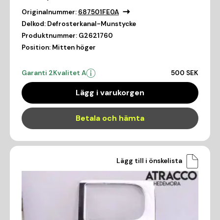
Originalnummer:
687501FE0A
Delkod:
Defrosterkanal-Munstycke
Produktnummer:
G2621760
Position:
Mitten höger
Garanti 2
Kvalitet A
500 SEK
Lägg i varukorgen
Betala och hämta
Lägg till i önskelista