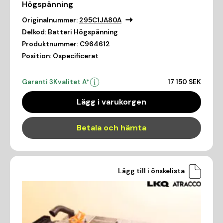
Högspänning
Originalnummer:
295C1JA80A
Delkod:
Batteri Högspänning
Produktnummer:
C964612
Position:
Ospecificerat
Garanti 3
Kvalitet A*
17 150 SEK
Lägg i varukorgen
Betala och hämta
Lägg till i önskelista