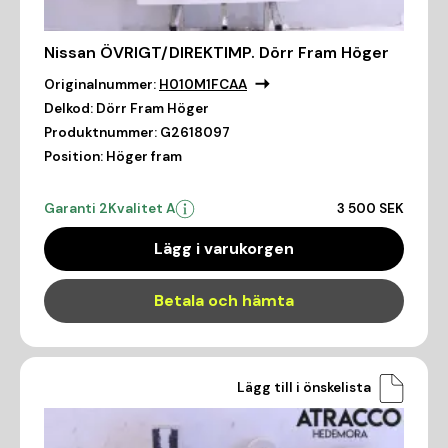
Nissan ÖVRIGT/DIREKTIMP. Dörr Fram Höger
Originalnummer:
H010M1FCAA
Delkod:
Dörr Fram Höger
Produktnummer:
G2618097
Position:
Höger fram
Garanti 2
Kvalitet A
3 500 SEK
Lägg i varukorgen
Betala och hämta
Lägg till i önskelista