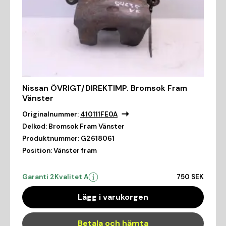
Nissan ÖVRIGT/DIREKTIMP. Bromsok Fram
Vänster
Originalnummer:
410111FE0A
Delkod:
Bromsok Fram Vänster
Produktnummer:
G2618061
Position:
Vänster fram
Garanti 2
Kvalitet A
750 SEK
Lägg i varukorgen
Betala och hämta