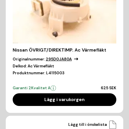
Nissan ÖVRIGT/DIREKTIMP. Ac Värmefläkt
Originalnummer:
295D0JA80A
Delkod:
Ac Värmefläkt
Produktnummer:
L4115003
Garanti 2
Kvalitet A
625 SEK
Lägg i varukorgen
Lägg till i önskelista