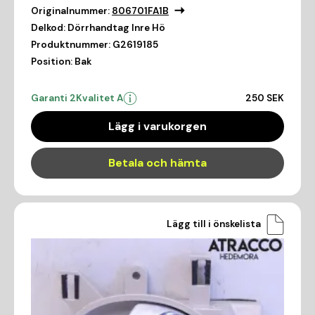
Originalnummer:
806701FA1B
Delkod:
Dörrhandtag Inre Hö
Produktnummer:
G2619185
Position:
Bak
Garanti 2
Kvalitet A
250 SEK
Lägg i varukorgen
Betala och hämta
Lägg till i önskelista