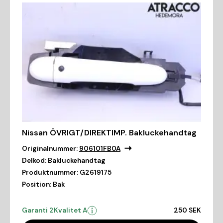
Nissan ÖVRIGT/DIREKTIMP. Bakluckehandtag
Originalnummer:
906101FB0A
Delkod:
Bakluckehandtag
Produktnummer:
G2619175
Position:
Bak
Garanti 2
Kvalitet A
250 SEK