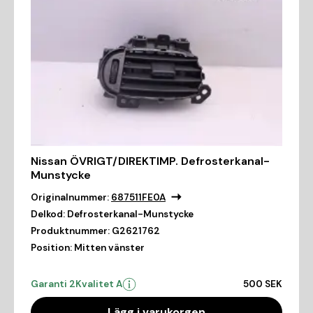
Nissan ÖVRIGT/DIREKTIMP. Defrosterkanal-
Munstycke
Originalnummer:
687511FE0A
Delkod:
Defrosterkanal-Munstycke
Produktnummer:
G2621762
Position:
Mitten vänster
Garanti 2
Kvalitet A
500 SEK
Lägg i varukorgen