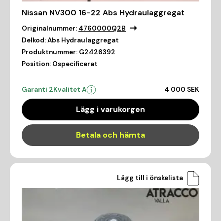
Nissan NV300 16-22 Abs Hydraulaggregat
Originalnummer:
4760000Q2B
Delkod:
Abs Hydraulaggregat
Produktnummer:
G2426392
Position:
Ospecificerat
Garanti 2
Kvalitet A
4 000 SEK
Lägg i varukorgen
Betala och hämta
Lägg till i önskelista