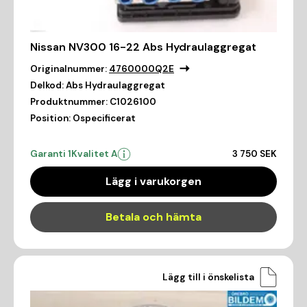
Nissan NV300 16-22 Abs Hydraulaggregat
Originalnummer:
4760000Q2E
Delkod:
Abs Hydraulaggregat
Produktnummer:
C1026100
Position:
Ospecificerat
Garanti 1
Kvalitet A
3 750 SEK
Lägg i varukorgen
Betala och hämta
Lägg till i önskelista