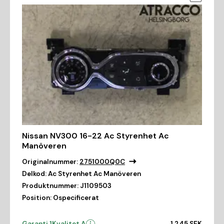
Nissan NV300 16-22 Ac Styrenhet Ac
Manöveren
Originalnummer:
2751000Q0C
Delkod:
Ac Styrenhet Ac Manöveren
Produktnummer:
J1109503
Position:
Ospecificerat
Garanti 1
Kvalitet A
1 245 SEK