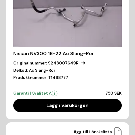
Nissan NV300 16-22 Ac Slang-Rör
Originalnummer:
9248007649R
Delkod:
Ac Slang-Rör
Produktnummer:
T1468777
Garanti 1
Kvalitet A
750 SEK
Lägg i varukorgen
Lägg till i önskelista