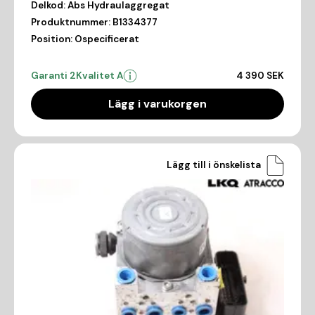
Delkod:
Abs Hydraulaggregat
Produktnummer:
B1334377
Position:
Ospecificerat
Garanti 2
Kvalitet A
4 390 SEK
Lägg i varukorgen
Lägg till i önskelista