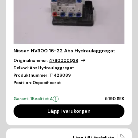
Nissan NV300 16-22 Abs Hydraulaggregat
Originalnummer:
4760000Q3B
Delkod:
Abs Hydraulaggregat
Produktnummer:
T1426089
Position:
Ospecificerat
Garanti 1
Kvalitet A
5 190 SEK
Lägg i varukorgen
Lägg till i önskelista