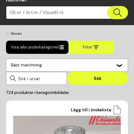
OE.nr / Art.nr / Visuellt nr
Nissan
Visa alla underkategorier
Filter
Bäst matchning
Sök
724
produkter i kategorin
bildelar
Lägg till i önskelista