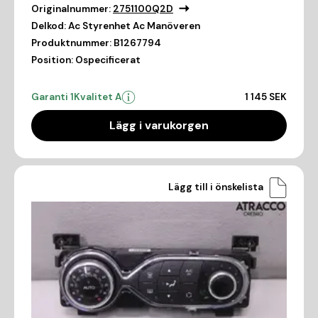
Originalnummer:
2751100Q2D
Delkod:
Ac Styrenhet Ac Manöveren
Produktnummer:
B1267794
Position:
Ospecificerat
Garanti 1
Kvalitet A
1 145 SEK
Lägg i varukorgen
Lägg till i önskelista