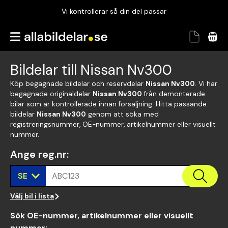
Vi kontrollerar så din del passar
Garanterad passform
Snabbt och tryggt
Bildelar till Nissan Nv300
Vi kontrollerar så din del passar
Köp begagnade bildelar och reservdelar
Nissan Nv300
. Vi har
begagnade originaldelar
Nissan Nv300
från demonterade
bilar som är kontrollerade innan försäljning. Hitta passande
bildelar
Nissan Nv300
genom att söka med
registreringsnummer, OE-nummer, artikelnummer eller visuellt
nummer.
Ange reg.nr
:
SE
ABC123
Välj bil i lista
Sök OE-nummer, artikelnummer eller visuellt
nummer
: