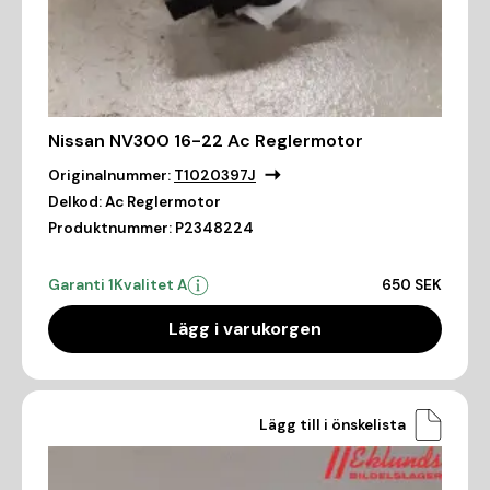
Nissan NV300 16-22 Ac Reglermotor
Originalnummer:
T1020397J
Delkod:
Ac Reglermotor
Produktnummer:
P2348224
Garanti 1
Kvalitet A
650 SEK
Lägg i varukorgen
Lägg till i önskelista