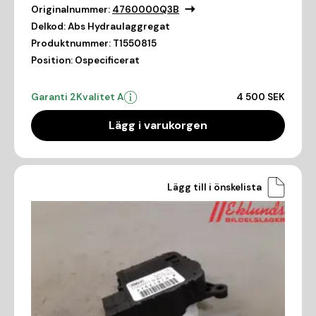
Originalnummer:
4760000Q3B
Delkod:
Abs Hydraulaggregat
Produktnummer:
T1550815
Position:
Ospecificerat
Garanti 2
Kvalitet A
4 500 SEK
Lägg i varukorgen
Lägg till i önskelista