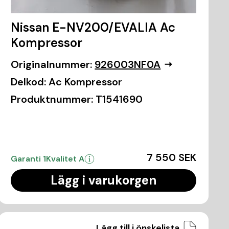
Nissan E-NV200/EVALIA Ac
Kompressor
Originalnummer:
926003NF0A
Delkod:
Ac Kompressor
Produktnummer:
T1541690
7 550 SEK
Garanti 1
Kvalitet A
Lägg i varukorgen
Lägg till i önskelista