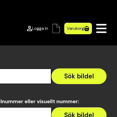
Logga in
Varukorg
Sök bildel
lnummer eller visuellt nummer
:
Sök bildel