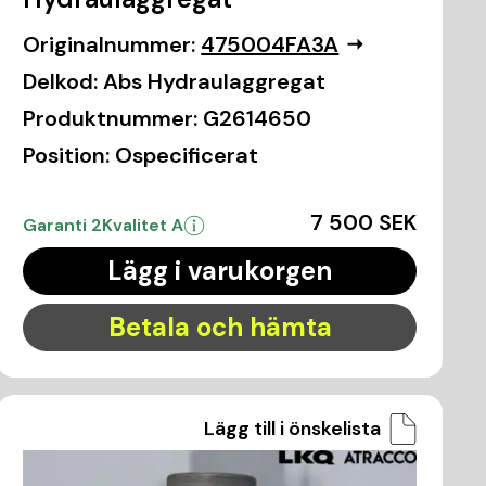
Originalnummer:
475004FA3A
Delkod:
Abs Hydraulaggregat
Produktnummer:
G2614650
Position:
Ospecificerat
7 500 SEK
Garanti 2
Kvalitet A
Lägg i varukorgen
Betala och hämta
Lägg till i önskelista