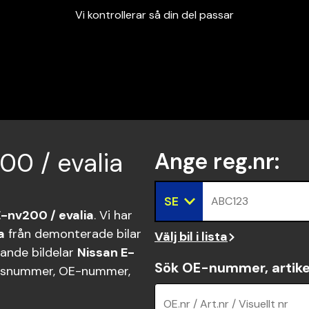
Vi kontrollerar så din del passar
Garanterad passform
Snabbt och tryggt
Vi kontrollerar så din del passar
200 / evalia
Ange reg.nr
:
SE
ABC123
E-nv200 / evalia
. Vi har
a
från demonterade bilar
Välj bil i lista
sande bildelar
Nissan E-
Sök OE-nummer, artike
ngsnummer, OE-nummer,
OE.nr / Art.nr / Visuellt nr