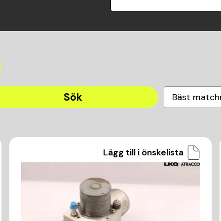
Sök
Bäst match
Lägg till i önskelista