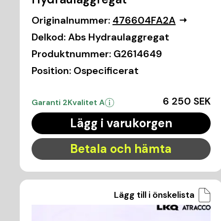
Originalnummer:
476604FA2A
Delkod:
Abs Hydraulaggregat
Produktnummer:
G2614649
Position:
Ospecificerat
6 250 SEK
Garanti 2
Kvalitet A
Lägg i varukorgen
Betala och hämta
Lägg till i önskelista