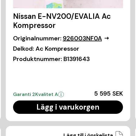
Nissan E-NV200/EVALIA Ac
Kompressor
Originalnummer:
926003NF0A
Delkod:
Ac Kompressor
Produktnummer:
B1391643
5 595 SEK
Garanti 2
Kvalitet A
Lägg i varukorgen
Lägg till i önskelista