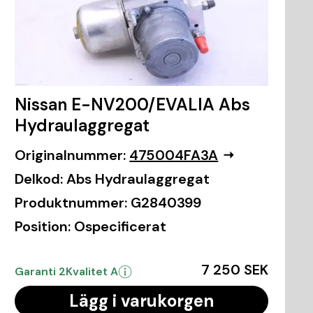
Nissan E-NV200/EVALIA Abs
Hydraulaggregat
Originalnummer:
475004FA3A
Delkod:
Abs Hydraulaggregat
Produktnummer:
G2840399
Position:
Ospecificerat
7 250 SEK
Garanti 2
Kvalitet A
Lägg i varukorgen