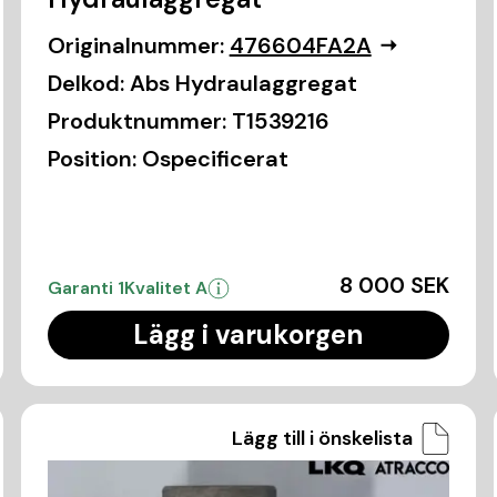
Originalnummer:
476604FA2A
Delkod:
Abs Hydraulaggregat
Produktnummer:
T1539216
Position:
Ospecificerat
8 000 SEK
Garanti 1
Kvalitet A
Lägg i varukorgen
Lägg till i önskelista