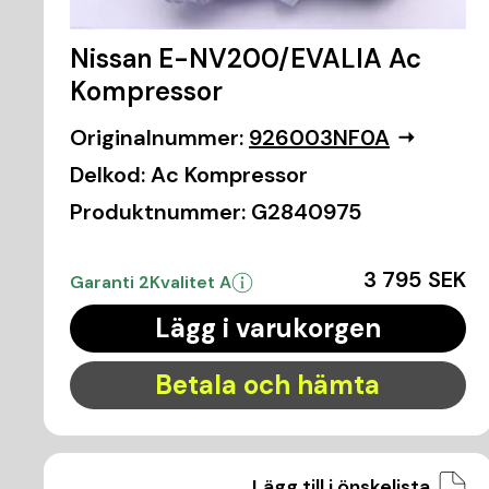
Nissan E-NV200/EVALIA Ac
Kompressor
Originalnummer:
926003NF0A
Delkod:
Ac Kompressor
Produktnummer:
G2840975
3 795 SEK
Garanti 2
Kvalitet A
Lägg i varukorgen
Betala och hämta
Lägg till i önskelista