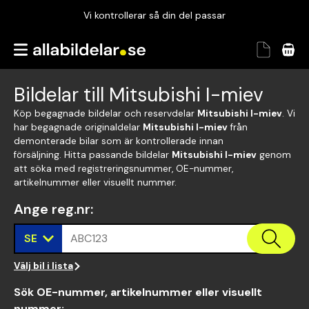
Vi kontrollerar så din del passar
Garanterad passform
Snabbt och tryggt
Bildelar till Mitsubishi I-miev
Vi kontrollerar så din del passar
Köp begagnade bildelar och reservdelar
Mitsubishi I-miev
. Vi
har begagnade originaldelar
Mitsubishi I-miev
från
demonterade bilar som är kontrollerade innan
försäljning. Hitta passande bildelar
Mitsubishi I-miev
genom
att söka med registreringsnummer, OE-nummer,
artikelnummer eller visuellt nummer.
Ange reg.nr
:
SE
ABC123
Välj bil i lista
Sök OE-nummer, artikelnummer eller visuellt
nummer
: