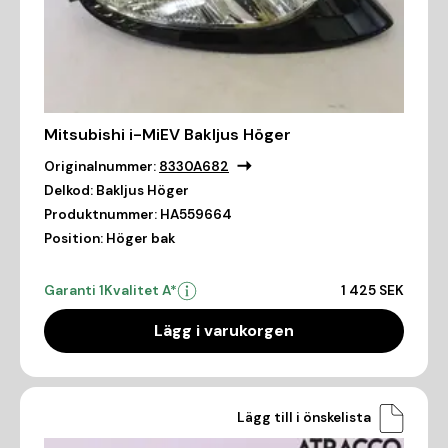
Mitsubishi i-MiEV Bakljus Höger
Originalnummer:
8330A682
Delkod:
Bakljus Höger
Produktnummer:
HA559664
Position:
Höger bak
Garanti 1
Kvalitet A*
1 425 SEK
Lägg i varukorgen
Lägg till i önskelista