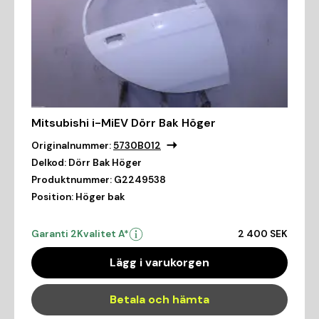
Mitsubishi i-MiEV Dörr Bak Höger
Originalnummer:
5730B012
Delkod:
Dörr Bak Höger
Produktnummer:
G2249538
Position:
Höger bak
Garanti 2
Kvalitet A*
2 400 SEK
Lägg i varukorgen
Betala och hämta