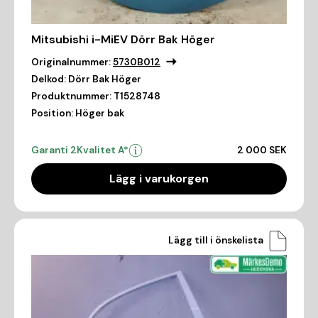
Mitsubishi i-MiEV Dörr Bak Höger
Originalnummer:
5730B012
Delkod:
Dörr Bak Höger
Produktnummer:
T1528748
Position:
Höger bak
Garanti 2
Kvalitet A*
2 000 SEK
Lägg i varukorgen
Lägg till i önskelista