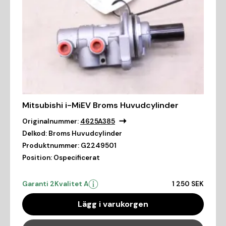
Mitsubishi i-MiEV Broms Huvudcylinder
Originalnummer:
4625A385
Delkod:
Broms Huvudcylinder
Produktnummer:
G2249501
Position:
Ospecificerat
Garanti 2
Kvalitet A
1 250 SEK
Lägg i varukorgen