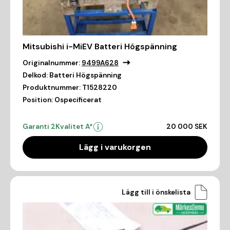
Mitsubishi i-MiEV Batteri Högspänning
Originalnummer:
9499A628
Delkod:
Batteri Högspänning
Produktnummer:
T1528220
Position:
Ospecificerat
Garanti 2
Kvalitet A*
20 000 SEK
Lägg i varukorgen
Lägg till i önskelista