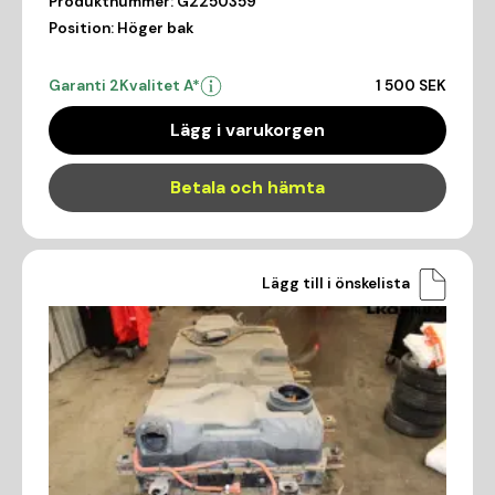
Produktnummer:
G2250359
Position:
Höger bak
Garanti 2
Kvalitet A*
1 500 SEK
Lägg i varukorgen
Betala och hämta
Lägg till i önskelista