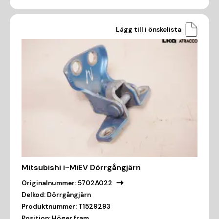
Lägg till i önskelista
Mitsubishi i-MiEV Dörrgångjärn
Originalnummer:
5702A022
Delkod:
Dörrgångjärn
Produktnummer:
T1529293
Position:
Höger fram