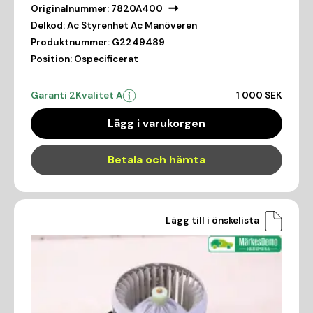
Originalnummer:
7820A400
Delkod:
Ac Styrenhet Ac Manöveren
Produktnummer:
G2249489
Position:
Ospecificerat
Garanti 2
Kvalitet A
1 000 SEK
Lägg i varukorgen
Betala och hämta
Lägg till i önskelista