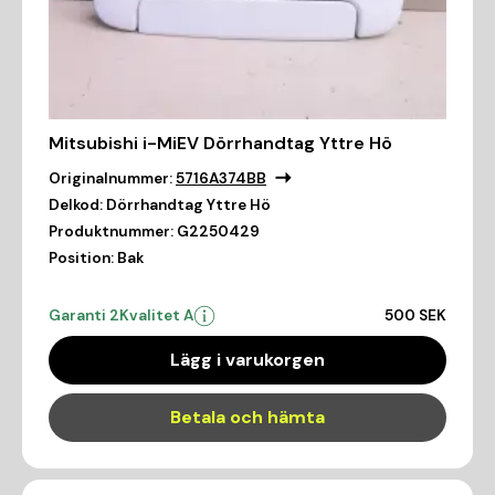
Mitsubishi i-MiEV Dörrhandtag Yttre Hö
Originalnummer:
5716A374BB
Delkod:
Dörrhandtag Yttre Hö
Produktnummer:
G2250429
Position:
Bak
Garanti 2
Kvalitet A
500 SEK
Lägg i varukorgen
Betala och hämta