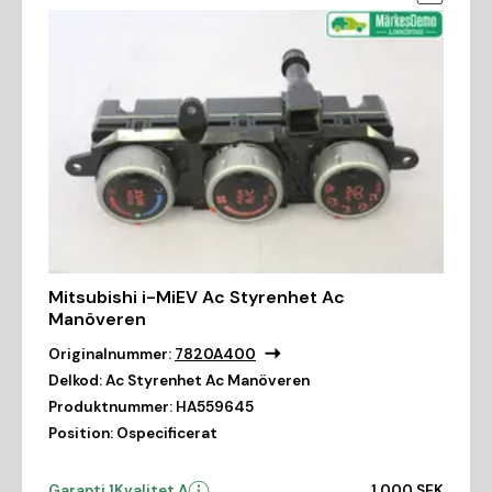
Mitsubishi i-MiEV Ac Styrenhet Ac
Manöveren
Originalnummer:
7820A400
Delkod:
Ac Styrenhet Ac Manöveren
Produktnummer:
HA559645
Position:
Ospecificerat
Garanti 1
Kvalitet A
1 000 SEK