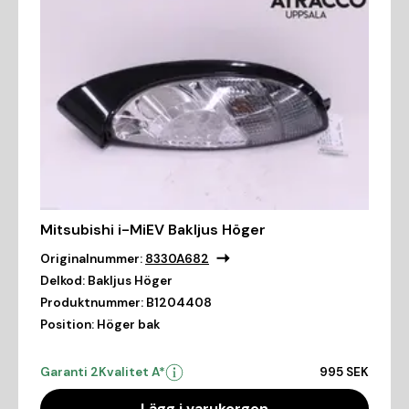
Mitsubishi i-MiEV Bakljus Höger
Originalnummer:
8330A682
Delkod:
Bakljus Höger
Produktnummer:
B1204408
Position:
Höger bak
Garanti 2
Kvalitet A*
995 SEK
Lägg i varukorgen