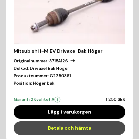
Mitsubishi i-MiEV Drivaxel Bak Höger
Originalnummer:
3715A126
Delkod:
Drivaxel Bak Höger
Produktnummer:
G2250361
Position:
Höger bak
Garanti 2
Kvalitet A
1 250 SEK
Lägg i varukorgen
Betala och hämta