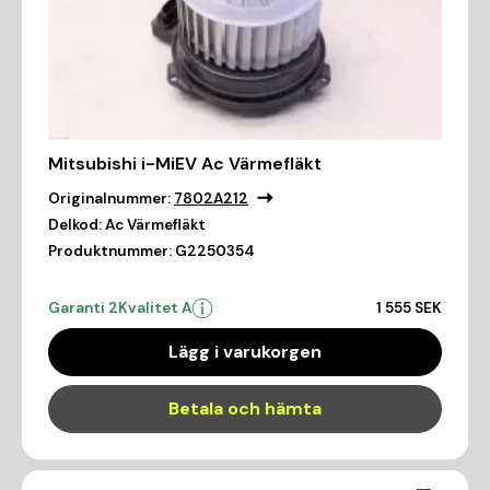
Mitsubishi i-MiEV Ac Värmefläkt
Originalnummer:
7802A212
Delkod:
Ac Värmefläkt
Produktnummer:
G2250354
Garanti 2
Kvalitet A
1 555 SEK
Lägg i varukorgen
Betala och hämta