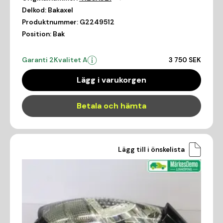
Delkod:
Bakaxel
Produktnummer:
G2249512
Position:
Bak
Garanti 2
Kvalitet A
3 750 SEK
Lägg i varukorgen
Betala och hämta
Lägg till i önskelista