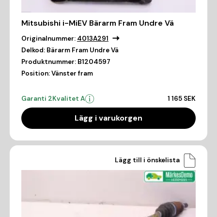
Mitsubishi i-MiEV Bärarm Fram Undre Vä
Originalnummer:
4013A291
Delkod:
Bärarm Fram Undre Vä
Produktnummer:
B1204597
Position:
Vänster fram
Garanti 2
Kvalitet A
1 165 SEK
Lägg i varukorgen
Lägg till i önskelista