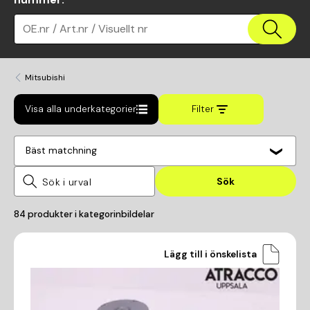
OE.nr / Art.nr / Visuellt nr
Mitsubishi
Visa alla underkategorier
Filter
Bäst matchning
Sök
84
produkter i kategorin
bildelar
Lägg till i önskelista