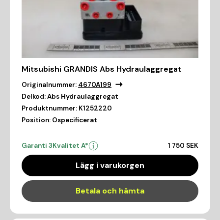
Mitsubishi GRANDIS Abs Hydraulaggregat
Originalnummer:
4670A199
Delkod:
Abs Hydraulaggregat
Produktnummer:
K1252220
Position:
Ospecificerat
Garanti 3
Kvalitet A*
1 750 SEK
Lägg i varukorgen
Betala och hämta