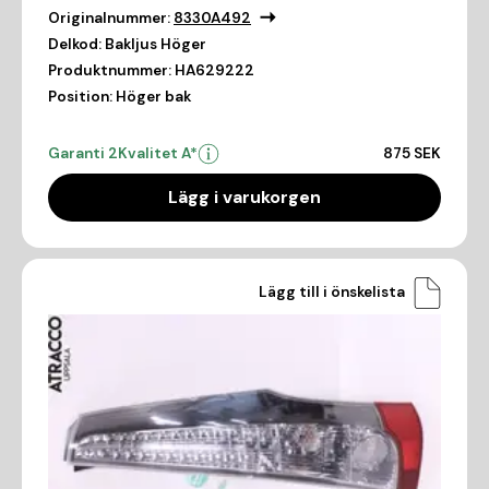
Originalnummer:
8330A492
Delkod:
Bakljus Höger
Produktnummer:
HA629222
Position:
Höger bak
Garanti 2
Kvalitet A*
875 SEK
Lägg i varukorgen
Lägg till i önskelista