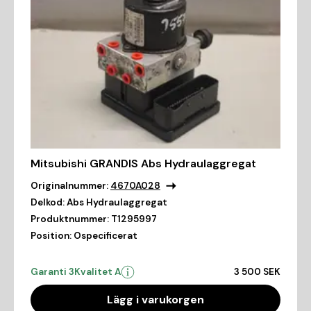
Mitsubishi GRANDIS Abs Hydraulaggregat
Originalnummer:
4670A028
Delkod:
Abs Hydraulaggregat
Produktnummer:
T1295997
Position:
Ospecificerat
Garanti 3
Kvalitet A
3 500 SEK
Lägg i varukorgen