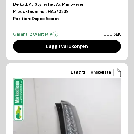
Delkod:
Ac Styrenhet Ac Manöveren
Produktnummer:
HA570339
Position:
Ospecificerat
Garanti 2
Kvalitet A
1 000 SEK
Lägg i varukorgen
Lägg till i önskelista