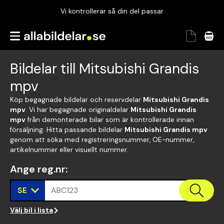
Vi kontrollerar så din del passar
Garanterad passform
Snabbt och tryggt
Bildelar till Mitsubishi Grandis
Vi kontrollerar så din del passar
mpv
Köp begagnade bildelar och reservdelar
Mitsubishi Grandis
mpv
. Vi har begagnade originaldelar
Mitsubishi Grandis
mpv
från demonterade bilar som är kontrollerade innan
försäljning. Hitta passande bildelar
Mitsubishi Grandis mpv
genom att söka med registreringsnummer, OE-nummer,
artikelnummer eller visuellt nummer.
Ange reg.nr
:
SE
ABC123
Välj bil i lista