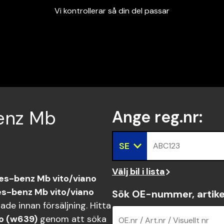
Vi kontrollerar så din del passar
Garanterad passform
Snabbt och tryggt
Vi kontrollerar så din del passar
benz Mb
Ange reg.nr
:
SE
ABC123
Välj bil i lista
s-benz Mb vito/viano
s-benz Mb vito/viano
Sök OE-nummer, artike
de innan försäljning. Hitta
o (w639)
genom att söka
OE.nr / Art.nr / Visuellt nr