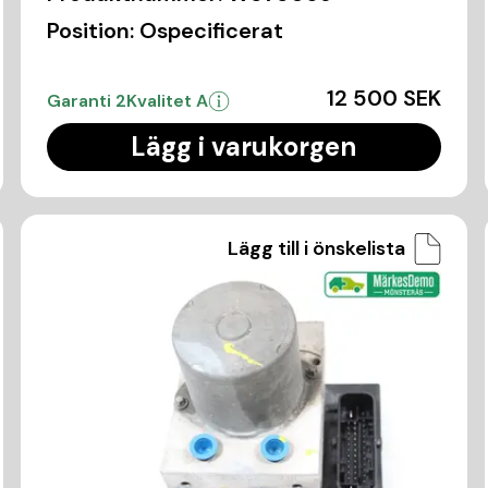
Position:
Ospecificerat
12 500 SEK
Garanti 2
Kvalitet A
Lägg i varukorgen
Lägg till i önskelista