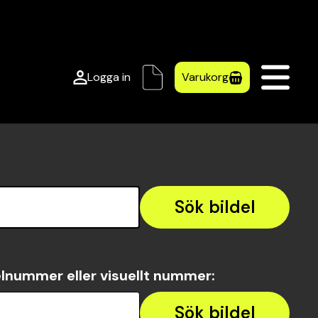
Logga in
Varukorg
Sök bildel
lnummer eller visuellt nummer
:
Sök bildel