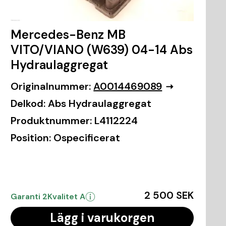
Mercedes-Benz MB
VITO/VIANO (W639) 04-14 Abs
Hydraulaggregat
Originalnummer:
A0014469089
Delkod:
Abs Hydraulaggregat
Produktnummer:
L4112224
Position:
Ospecificerat
2 500 SEK
Garanti 2
Kvalitet A
Lägg i varukorgen