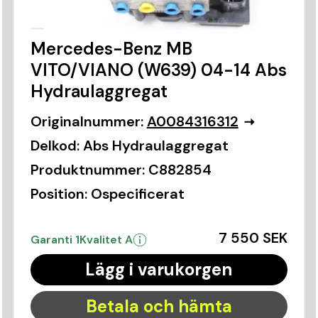
Mercedes-Benz MB
VITO/VIANO (W639) 04-14 Abs
Hydraulaggregat
Originalnummer:
A0084316312
Delkod:
Abs Hydraulaggregat
Produktnummer:
C882854
Position:
Ospecificerat
7 550 SEK
Garanti 1
Kvalitet A
Lägg i varukorgen
Betala och hämta