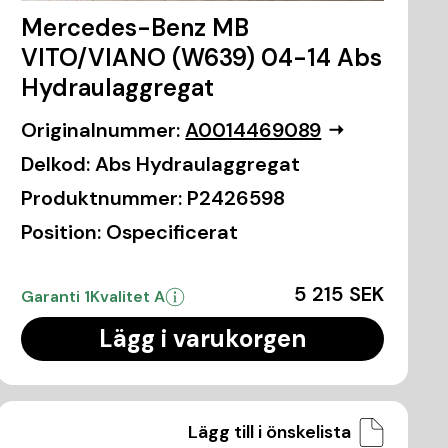
Mercedes-Benz MB
VITO/VIANO (W639) 04-14 Abs
Hydraulaggregat
Originalnummer:
A0014469089
Delkod:
Abs Hydraulaggregat
Produktnummer:
P2426598
Position:
Ospecificerat
5 215 SEK
Garanti 1
Kvalitet A
Lägg i varukorgen
Lägg till i önskelista