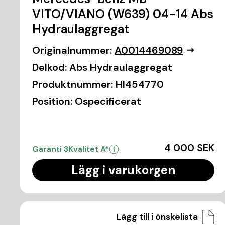
VITO/VIANO (W639) 04-14 Abs
Hydraulaggregat
Originalnummer:
A0014469089
Delkod:
Abs Hydraulaggregat
Produktnummer:
HI454770
Position:
Ospecificerat
4 000 SEK
Garanti 3
Kvalitet A*
Lägg i varukorgen
Lägg till i önskelista