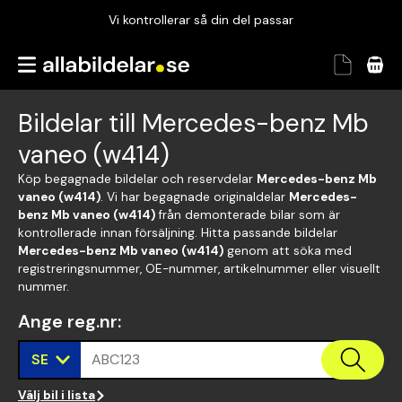
Vi kontrollerar så din del passar
Garanterad passform
Snabbt och tryggt
Bildelar till Mercedes-benz Mb
Vi kontrollerar så din del passar
vaneo (w414)
Köp begagnade bildelar och reservdelar
Mercedes-benz Mb
vaneo (w414)
. Vi har begagnade originaldelar
Mercedes-
benz Mb vaneo (w414)
från demonterade bilar som är
kontrollerade innan försäljning. Hitta passande bildelar
Mercedes-benz Mb vaneo (w414)
genom att söka med
registreringsnummer, OE-nummer, artikelnummer eller visuellt
nummer.
Ange reg.nr
:
SE
ABC123
Välj bil i lista