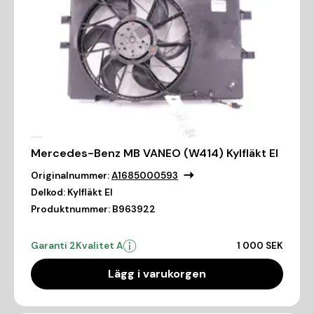
Mercedes-Benz MB VANEO (W414) Kylfläkt El
Originalnummer:
A1685000593
Delkod:
Kylfläkt El
Produktnummer:
B963922
Garanti 2
Kvalitet A
1 000 SEK
Lägg i varukorgen