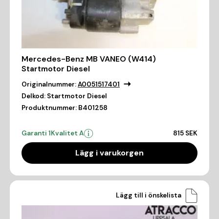
Mercedes-Benz MB VANEO (W414)
Startmotor Diesel
Originalnummer:
A0051517401
Delkod:
Startmotor Diesel
Produktnummer:
B401258
Garanti 1
Kvalitet A
815 SEK
Lägg i varukorgen
Lägg till i önskelista