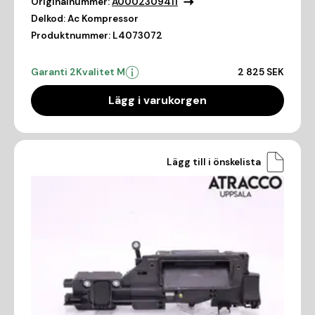
Originalnummer:
A0002309411
Delkod:
Ac Kompressor
Produktnummer:
L4073072
Garanti 2
Kvalitet M
2 825 SEK
Lägg i varukorgen
Lägg till i önskelista