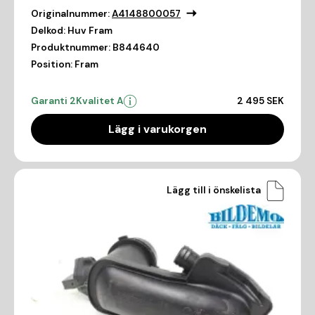
Originalnummer:
A4148800057
Delkod:
Huv Fram
Produktnummer:
B844640
Position:
Fram
Garanti 2
Kvalitet A
2 495 SEK
Lägg i varukorgen
Lägg till i önskelista