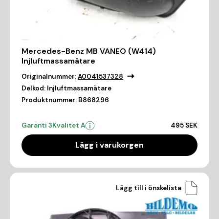
Mercedes-Benz MB VANEO (W414)
Injluftmassamätare
Originalnummer:
A0041537328
Delkod:
Injluftmassamätare
Produktnummer:
B868296
Garanti 3
Kvalitet A
495 SEK
Lägg i varukorgen
Lägg till i önskelista