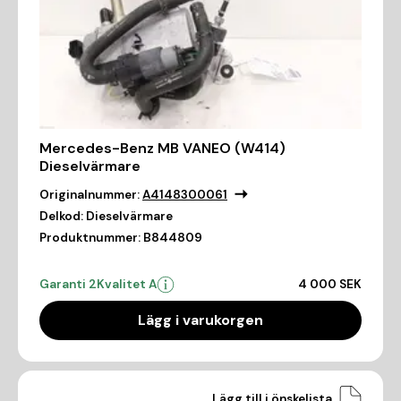
Mercedes-Benz MB VANEO (W414)
Dieselvärmare
Originalnummer:
A4148300061
Delkod:
Dieselvärmare
Produktnummer:
B844809
Garanti 2
Kvalitet A
4 000 SEK
Lägg i varukorgen
Lägg till i önskelista