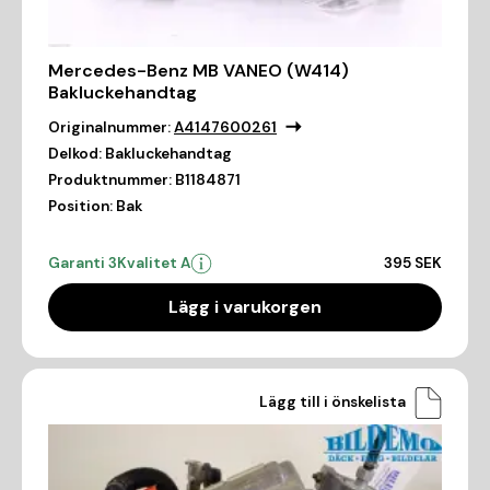
Mercedes-Benz MB VANEO (W414)
Bakluckehandtag
Originalnummer:
A4147600261
Delkod:
Bakluckehandtag
Produktnummer:
B1184871
Position:
Bak
Garanti 3
Kvalitet A
395 SEK
Lägg i varukorgen
Lägg till i önskelista