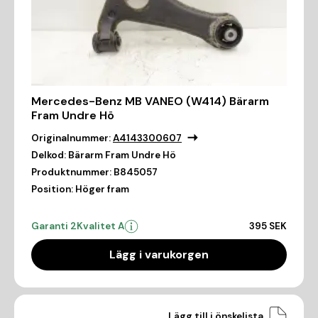
Mercedes-Benz MB VANEO (W414) Bärarm
Fram Undre Hö
Originalnummer:
A4143300607
Delkod:
Bärarm Fram Undre Hö
Produktnummer:
B845057
Position:
Höger fram
Garanti 2
Kvalitet A
395 SEK
Lägg i varukorgen
Lägg till i önskelista