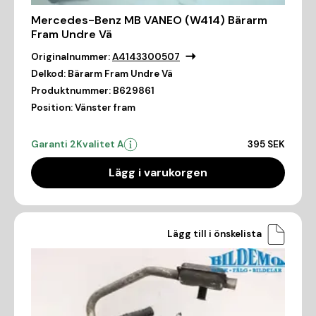
Mercedes-Benz MB VANEO (W414) Bärarm
Fram Undre Vä
Originalnummer:
A4143300507
Delkod:
Bärarm Fram Undre Vä
Produktnummer:
B629861
Position:
Vänster fram
Garanti 2
Kvalitet A
395 SEK
Lägg i varukorgen
Lägg till i önskelista