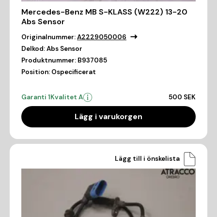
Mercedes-Benz MB S-KLASS (W222) 13-20
Abs Sensor
Originalnummer:
A2229050006
Delkod:
Abs Sensor
Produktnummer:
B937085
Position:
Ospecificerat
Garanti 1
Kvalitet A
500 SEK
Lägg i varukorgen
Lägg till i önskelista