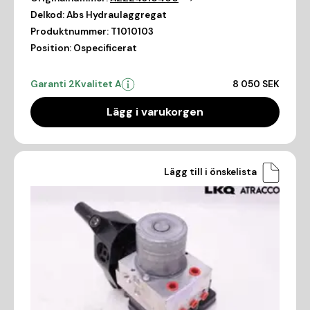
Delkod:
Abs Hydraulaggregat
Produktnummer:
T1010103
Position:
Ospecificerat
Garanti 2
Kvalitet A
8 050 SEK
Lägg i varukorgen
Lägg till i önskelista