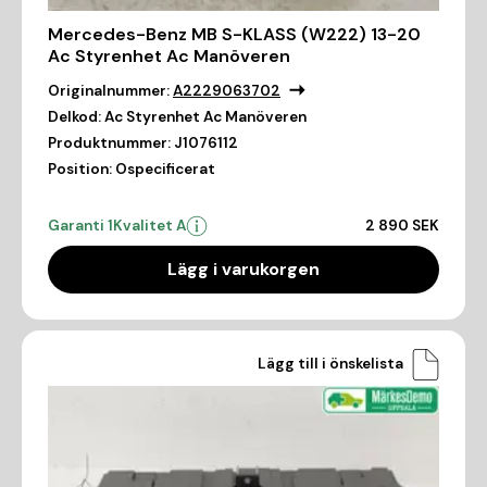
Mercedes-Benz MB S-KLASS (W222) 13-20
Ac Styrenhet Ac Manöveren
Originalnummer:
A2229063702
Delkod:
Ac Styrenhet Ac Manöveren
Produktnummer:
J1076112
Position:
Ospecificerat
Garanti 1
Kvalitet A
2 890 SEK
Lägg i varukorgen
Lägg till i önskelista