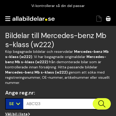
Vi kontrollerar så din del passar
Garanterad passform
Snabbt och tryggt
Bildelar till Mercedes-benz Mb
Vi kontrollerar så din del passar
s-klass (w222)
Köp begagnade bildelar och reservdelar
Mercedes-benz Mb
s-klass (w222)
. Vi har begagnade originaldelar
Mercedes-
benz Mb s-klass (w222)
från demonterade bilar som är
kontrollerade innan försäljning. Hitta passande bildelar
Mercedes-benz Mb s-klass (w222)
genom att söka med
registreringsnummer, OE-nummer, artikelnummer eller visuellt
nummer.
Ange reg.nr
:
SE
ABC123
Välj bil i lista