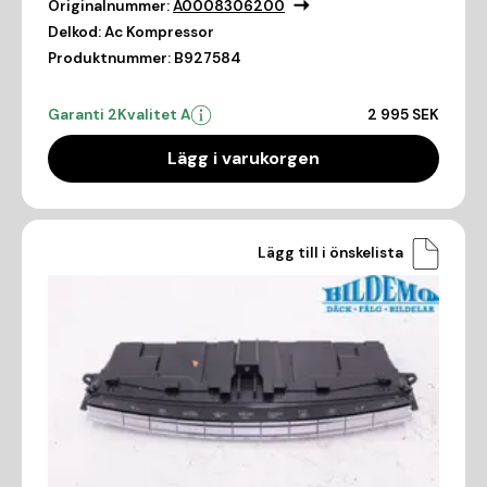
Originalnummer:
A0008306200
Delkod:
Ac Kompressor
Produktnummer:
B927584
Garanti 2
Kvalitet A
2 995 SEK
Lägg i varukorgen
Lägg till i önskelista