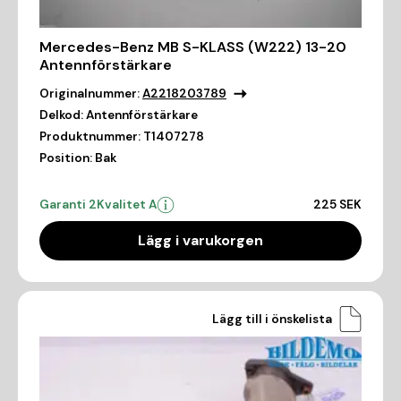
Mercedes-Benz MB S-KLASS (W222) 13-20
Antennförstärkare
Originalnummer:
A2218203789
Delkod:
Antennförstärkare
Produktnummer:
T1407278
Position:
Bak
Garanti 2
Kvalitet A
225 SEK
Lägg i varukorgen
Lägg till i önskelista