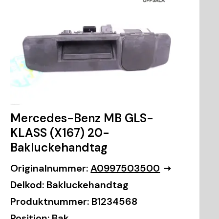
Mercedes-Benz MB GLS-
KLASS (X167) 20-
Bakluckehandtag
Originalnummer:
A0997503500
Delkod:
Bakluckehandtag
Produktnummer:
B1234568
Position:
Bak