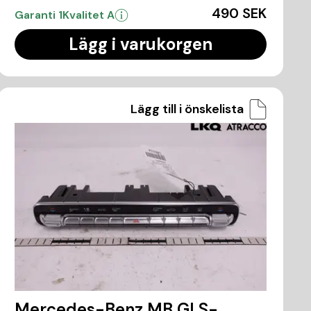
490 SEK
Garanti 1
Kvalitet A
Lägg i varukorgen
Lägg till i önskelista
Mercedes-Benz MB GLS-