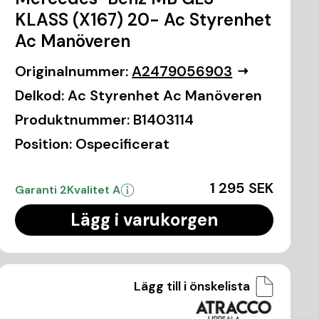
KLASS (X167) 20- Ac Styrenhet
Ac Manöveren
Originalnummer:
A2479056903
Delkod:
Ac Styrenhet Ac Manöveren
Produktnummer:
B1403114
Position:
Ospecificerat
1 295 SEK
Garanti 2
Kvalitet A
Lägg i varukorgen
Lägg till i önskelista