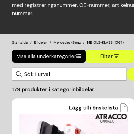
med registreringsnummer, OE-nummer, artikelnum
nummer.
Startsida
Bildelar
Mercedes-Benz
MB GLS-KLASS (X167)
Visa alla underkategorier
Filter
179
produkter i kategorin
bildelar
Lägg till i önskelista