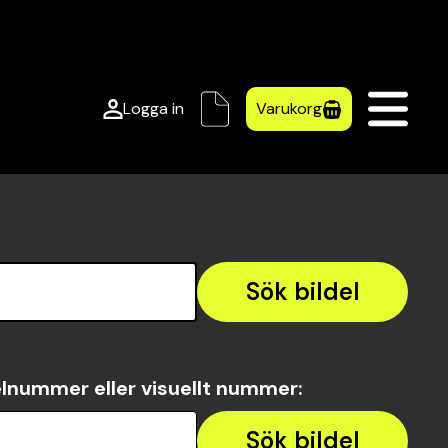
Logga in
Varukorg
Sök bildel
lnummer eller visuellt nummer
:
Sök bildel