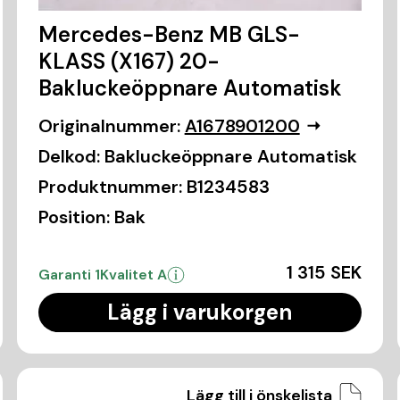
Mercedes-Benz MB GLS-
KLASS (X167) 20-
Bakluckeöppnare Automatisk
Originalnummer:
A1678901200
Delkod:
Bakluckeöppnare Automatisk
Produktnummer:
B1234583
Position:
Bak
1 315 SEK
Garanti 1
Kvalitet A
Lägg i varukorgen
Lägg till i önskelista