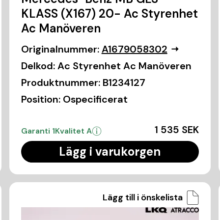
KLASS (X167) 20- Ac Styrenhet
Ac Manöveren
Originalnummer:
A1679058302
Delkod:
Ac Styrenhet Ac Manöveren
Produktnummer:
B1234127
Position:
Ospecificerat
1 535 SEK
Garanti 1
Kvalitet A
Lägg i varukorgen
Lägg till i önskelista