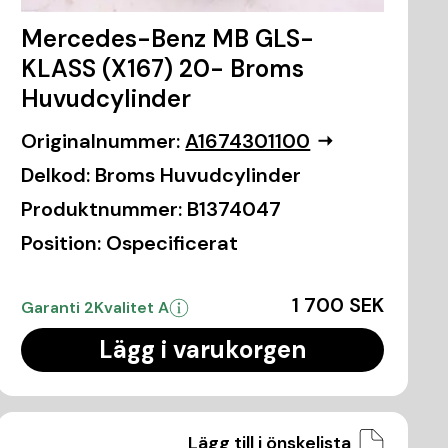
Mercedes-Benz MB GLS-
KLASS (X167) 20- Broms
Huvudcylinder
Originalnummer:
A1674301100
Delkod:
Broms Huvudcylinder
Produktnummer:
B1374047
Position:
Ospecificerat
1 700 SEK
Garanti 2
Kvalitet A
Lägg i varukorgen
Lägg till i önskelista