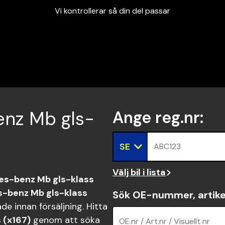
Vi kontrollerar så din del passar
Garanterad passform
Snabbt och tryggt
Vi kontrollerar så din del passar
benz Mb gls-
Ange reg.nr
:
SE
ABC123
Välj bil i lista
s-benz Mb gls-klass
-benz Mb gls-klass
Sök OE-nummer, artike
e innan försäljning. Hitta
 (x167)
genom att söka
OE.nr / Art.nr / Visuellt nr