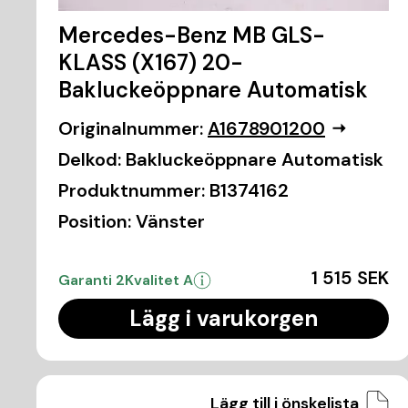
Mercedes-Benz MB GLS-
KLASS (X167) 20-
Bakluckeöppnare Automatisk
Originalnummer:
A1678901200
Delkod:
Bakluckeöppnare Automatisk
Produktnummer:
B1374162
Position:
Vänster
1 515 SEK
Garanti 2
Kvalitet A
Lägg i varukorgen
Lägg till i önskelista