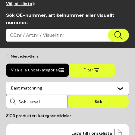
Välj bil i lista
Sök OE-nummer, artikelnummer eller visuellt
nummer
:
OE.nr / Art.nr / Visuellt nr
Mercedes-Benz
Visa alla underkategorier
Filter
Bäst matchning
Sök
3103
produkter i kategorin
bildelar
Lägg till i önskelista