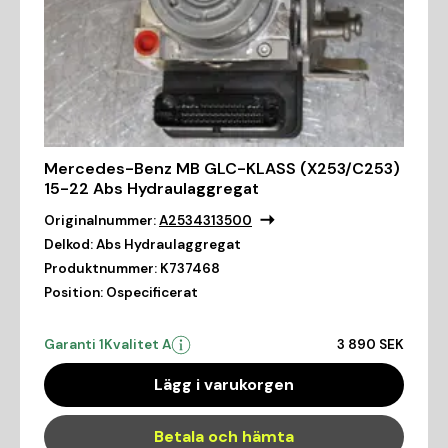
Mercedes-Benz MB GLC-KLASS (X253/C253)
15-22 Abs Hydraulaggregat
Originalnummer:
A2534313500
Delkod:
Abs Hydraulaggregat
Produktnummer:
K737468
Position:
Ospecificerat
Garanti 1
Kvalitet A
3 890 SEK
Lägg i varukorgen
Betala och hämta