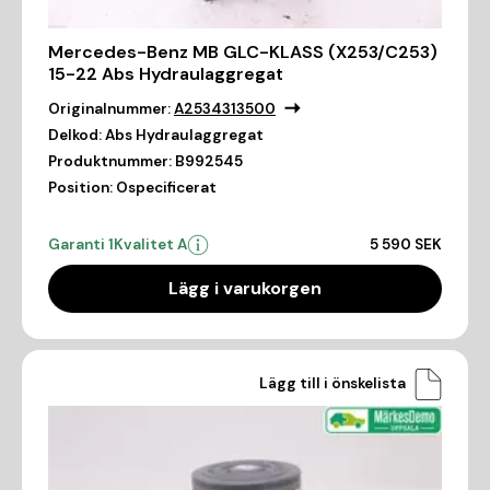
Mercedes-Benz MB GLC-KLASS (X253/C253)
15-22 Abs Hydraulaggregat
Originalnummer:
A2534313500
Delkod:
Abs Hydraulaggregat
Produktnummer:
B992545
Position:
Ospecificerat
Garanti 1
Kvalitet A
5 590 SEK
Lägg i varukorgen
Lägg till i önskelista