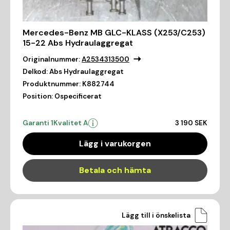
Mercedes-Benz MB GLC-KLASS (X253/C253)
15-22 Abs Hydraulaggregat
Originalnummer:
A2534313500
Delkod:
Abs Hydraulaggregat
Produktnummer:
K882744
Position:
Ospecificerat
Garanti 1
Kvalitet A
3 190 SEK
Lägg i varukorgen
Betala och hämta
Lägg till i önskelista