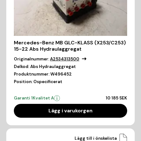
Mercedes-Benz MB GLC-KLASS (X253/C253)
15-22 Abs Hydraulaggregat
Originalnummer:
A2534313500
Delkod:
Abs Hydraulaggregat
Produktnummer:
W496452
Position:
Ospecificerat
Garanti 1
Kvalitet A
10 185 SEK
Lägg i varukorgen
Lägg till i önskelista