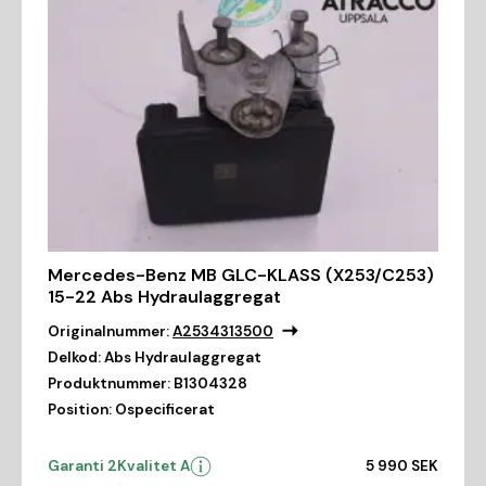
Mercedes-Benz MB GLC-KLASS (X253/C253)
15-22 Abs Hydraulaggregat
Originalnummer:
A2534313500
Delkod:
Abs Hydraulaggregat
Produktnummer:
B1304328
Position:
Ospecificerat
Garanti 2
Kvalitet A
5 990 SEK