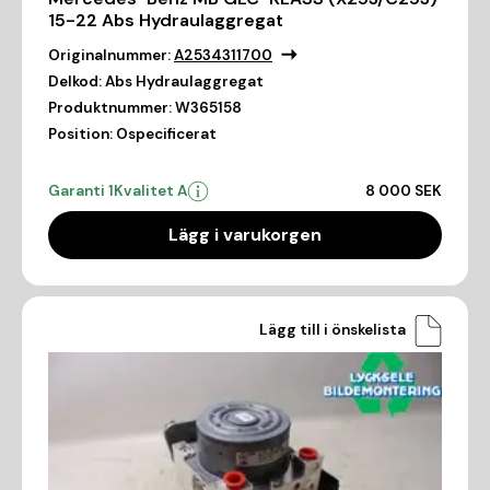
15-22 Abs Hydraulaggregat
Originalnummer:
A2534311700
Delkod:
Abs Hydraulaggregat
Produktnummer:
W365158
Position:
Ospecificerat
Garanti 1
Kvalitet A
8 000 SEK
Lägg i varukorgen
Lägg till i önskelista