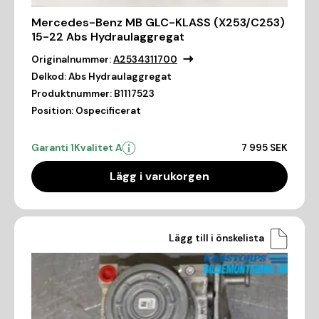
Mercedes-Benz MB GLC-KLASS (X253/C253)
15-22 Abs Hydraulaggregat
Originalnummer:
A2534311700
Delkod:
Abs Hydraulaggregat
Produktnummer:
B1117523
Position:
Ospecificerat
Garanti 1
Kvalitet A
7 995 SEK
Lägg i varukorgen
Lägg till i önskelista