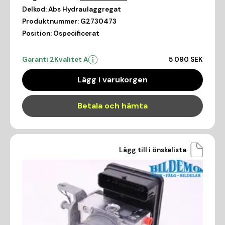
Delkod:
Abs Hydraulaggregat
Produktnummer:
G2730473
Position:
Ospecificerat
Garanti 2
Kvalitet A
5 090 SEK
Lägg i varukorgen
Betala och hämta
Lägg till i önskelista