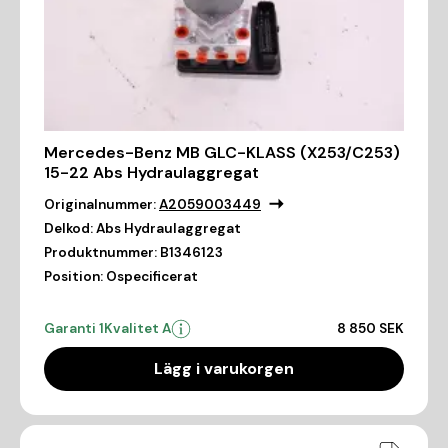
Mercedes-Benz MB GLC-KLASS (X253/C253)
15-22 Abs Hydraulaggregat
Originalnummer:
A2059003449
Delkod:
Abs Hydraulaggregat
Produktnummer:
B1346123
Position:
Ospecificerat
Garanti 1
Kvalitet A
8 850 SEK
Lägg i varukorgen