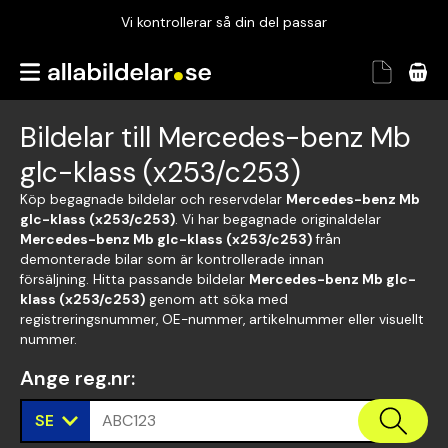
Vi kontrollerar så din del passar
Garanterad passform
Snabbt och tryggt
Bildelar till Mercedes-benz Mb
Vi kontrollerar så din del passar
glc-klass (x253/c253)
Köp begagnade bildelar och reservdelar
Mercedes-benz Mb
glc-klass (x253/c253)
. Vi har begagnade originaldelar
Mercedes-benz Mb glc-klass (x253/c253)
från
demonterade bilar som är kontrollerade innan
försäljning. Hitta passande bildelar
Mercedes-benz Mb glc-
klass (x253/c253)
genom att söka med
registreringsnummer, OE-nummer, artikelnummer eller visuellt
nummer.
Ange reg.nr
:
SE
ABC123