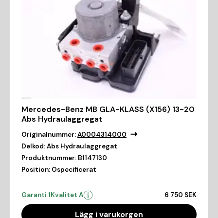
Mercedes-Benz MB GLA-KLASS (X156) 13-20
Abs Hydraulaggregat
Originalnummer:
A0004314000
Delkod:
Abs Hydraulaggregat
Produktnummer:
B1147130
Position:
Ospecificerat
Garanti 1
Kvalitet A
6 750 SEK
Lägg i varukorgen