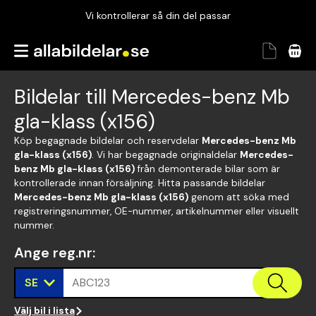
Vi kontrollerar så din del passar
Garanterad passform
Snabbt och tryggt
Bildelar till Mercedes-benz Mb
Vi kontrollerar så din del passar
gla-klass (x156)
Köp begagnade bildelar och reservdelar
Mercedes-benz Mb
gla-klass (x156)
. Vi har begagnade originaldelar
Mercedes-
benz Mb gla-klass (x156)
från demonterade bilar som är
kontrollerade innan försäljning. Hitta passande bildelar
Mercedes-benz Mb gla-klass (x156)
genom att söka med
registreringsnummer, OE-nummer, artikelnummer eller visuellt
nummer.
Ange reg.nr
:
SE
ABC123
Välj bil i lista