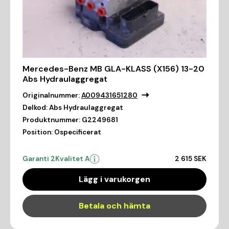
Mercedes-Benz MB GLA-KLASS (X156) 13-20
Abs Hydraulaggregat
Originalnummer:
A009431651280
Delkod:
Abs Hydraulaggregat
Produktnummer:
G2249681
Position:
Ospecificerat
Garanti 2
Kvalitet A
2 615 SEK
Lägg i varukorgen
Betala och hämta