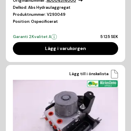
Originalnummer:
A0004314000
Delkod:
Abs Hydraulaggregat
Produktnummer:
V293049
Position:
Ospecificerat
Garanti 2
Kvalitet A
5 125 SEK
Lägg i varukorgen
Lägg till i önskelista