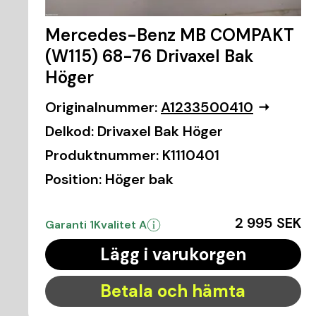
Mercedes-Benz MB COMPAKT
(W115) 68-76 Drivaxel Bak
Höger
Originalnummer:
A1233500410
Delkod:
Drivaxel Bak Höger
Produktnummer:
K1110401
Position:
Höger bak
2 995 SEK
Garanti 1
Kvalitet A
Lägg i varukorgen
Betala och hämta