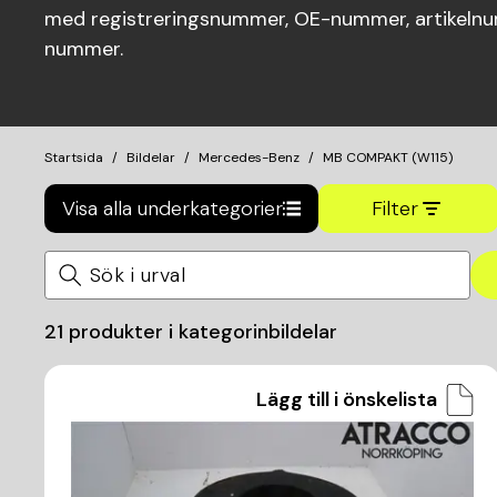
med registreringsnummer, OE-nummer, artikelnum
nummer.
Startsida
Bildelar
Mercedes-Benz
MB COMPAKT (W115)
Visa alla underkategorier
Filter
21
produkter i kategorin
bildelar
Lägg till i önskelista