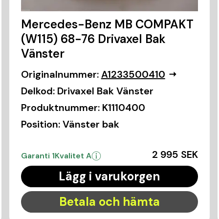
Mercedes-Benz MB COMPAKT
(W115) 68-76 Drivaxel Bak
Vänster
Originalnummer:
A1233500410
Delkod:
Drivaxel Bak Vänster
Produktnummer:
K1110400
Position:
Vänster bak
2 995 SEK
Garanti 1
Kvalitet A
Lägg i varukorgen
Betala och hämta