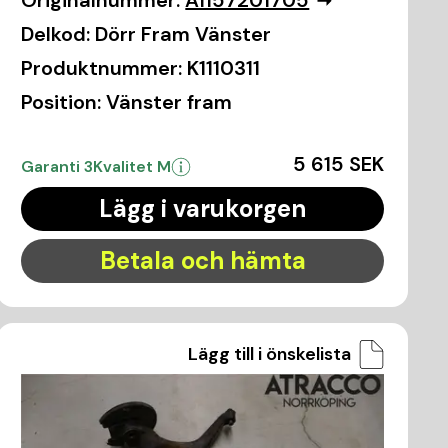
Originalnummer:
A1157201705
Delkod:
Dörr Fram Vänster
Produktnummer:
K1110311
Position:
Vänster fram
5 615 SEK
Garanti 3
Kvalitet M
Lägg i varukorgen
Betala och hämta
Lägg till i önskelista