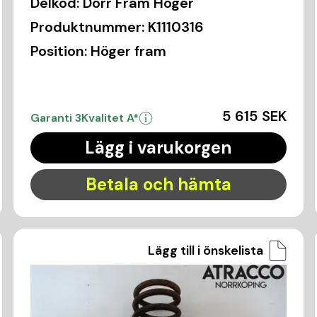
Delkod:
Dörr Fram Höger
Produktnummer:
K1110316
Position:
Höger fram
5 615 SEK
Garanti 3
Kvalitet A*
Lägg i varukorgen
Betala och hämta
Lägg till i önskelista