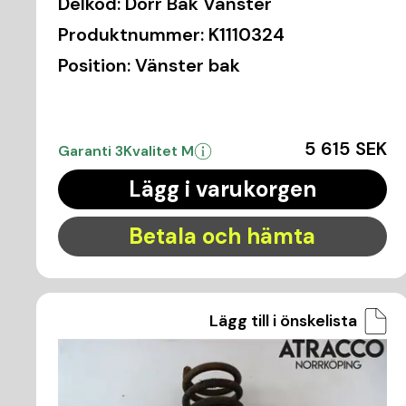
Delkod:
Dörr Bak Vänster
Produktnummer:
K1110324
Position:
Vänster bak
5 615 SEK
Garanti 3
Kvalitet M
Lägg i varukorgen
Betala och hämta
Lägg till i önskelista