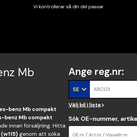
Vi kontrollerar så din del passar
Garanterad passform
Snabbt och tryggt
Vi kontrollerar så din del passar
benz Mb
Ange reg.nr
:
SE
ABC123
Välj bil i lista
es-benz Mb compakt
s-benz Mb compakt
Sök OE-nummer, artike
e innan försäljning. Hitta
(w115)
genom att söka
OE.nr / Art.nr / Visuellt nr