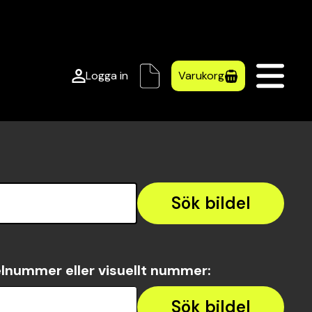
Logga in
Varukorg
Sök bildel
lnummer eller visuellt nummer
:
Sök bildel