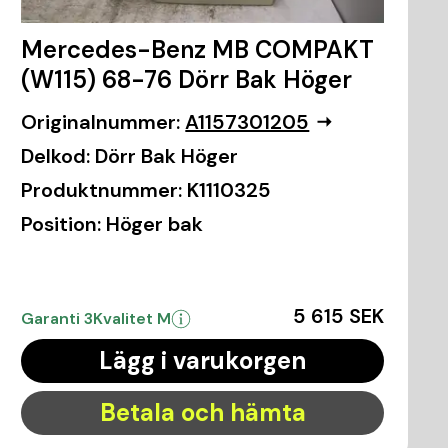
Mercedes-Benz MB COMPAKT
(W115) 68-76 Dörr Bak Höger
Originalnummer:
A1157301205
Delkod:
Dörr Bak Höger
Produktnummer:
K1110325
Position:
Höger bak
5 615 SEK
Garanti 3
Kvalitet M
Lägg i varukorgen
Betala och hämta