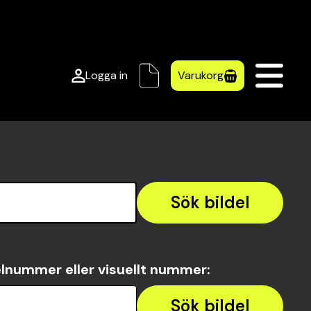
Logga in
Varukorg
Sök bildel
lnummer eller visuellt nummer
:
Sök bildel