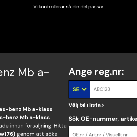
Vi kontrollerar så din del passar
Garanterad passform
Snabbt och tryggt
Vi kontrollerar så din del passar
benz Mb a-
Ange reg.nr
:
SE
ABC123
Välj bil i lista
s-benz Mb a-klass
s-benz Mb a-klass
Sök OE-nummer, artike
de innan försäljning. Hitta
(w176)
genom att söka
OE.nr / Art.nr / Visuellt nr