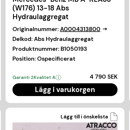
(W176) 13-18 Abs
Hydraulaggregat
Originalnummer:
A0004313800
Delkod:
Abs Hydraulaggregat
Produktnummer:
B1050193
Position:
Ospecificerat
4 790 SEK
Garanti 2
Kvalitet A
Lägg i varukorgen
Lägg till i önskelista