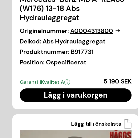
(W176) 13-18 Abs
Hydraulaggregat
Originalnummer:
A0004313800
Delkod:
Abs Hydraulaggregat
Produktnummer:
B917731
Position:
Ospecificerat
5 190 SEK
Garanti 1
Kvalitet A
Lägg i varukorgen
Lägg till i önskelista