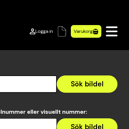
Logga in
Varukorg
Sök bildel
lnummer eller visuellt nummer
:
Sök bildel