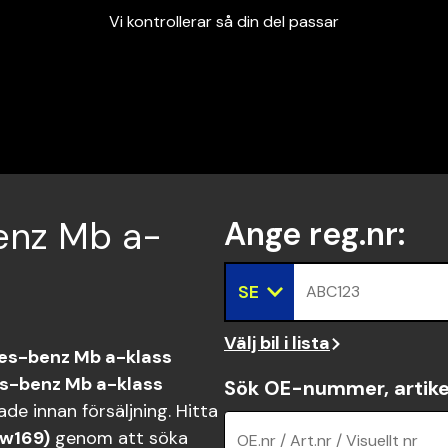
Vi kontrollerar så din del passar
Garanterad passform
Snabbt och tryggt
Vi kontrollerar så din del passar
benz Mb a-
Ange reg.nr
:
SE
ABC123
Välj bil i lista
s-benz Mb a-klass
s-benz Mb a-klass
Sök OE-nummer, artike
de innan försäljning. Hitta
(w169)
genom att söka
OE.nr / Art.nr / Visuellt nr