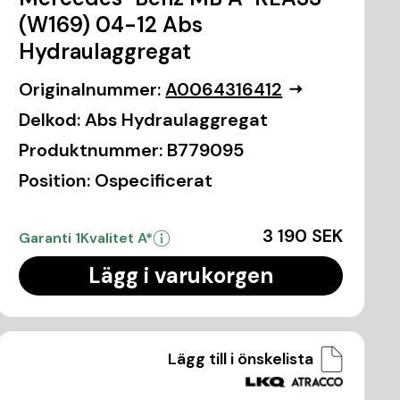
(W169) 04-12 Abs
Hydraulaggregat
Originalnummer:
A0064316412
Delkod:
Abs Hydraulaggregat
Produktnummer:
B779095
Position:
Ospecificerat
3 190 SEK
Garanti 1
Kvalitet A*
Lägg i varukorgen
Lägg till i önskelista