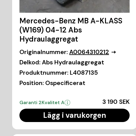
Mercedes-Benz MB A-KLASS
(W169) 04-12 Abs
Hydraulaggregat
Originalnummer:
A0064310212
Delkod:
Abs Hydraulaggregat
Produktnummer:
L4087135
Position:
Ospecificerat
3 190 SEK
Garanti 2
Kvalitet A
Lägg i varukorgen