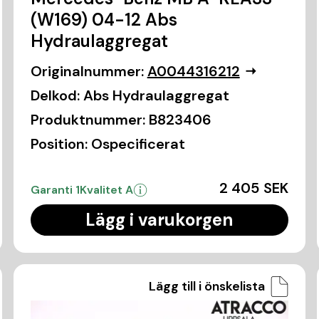
(W169) 04-12 Abs
Hydraulaggregat
Originalnummer:
A0044316212
Delkod:
Abs Hydraulaggregat
Produktnummer:
B823406
Position:
Ospecificerat
2 405 SEK
Garanti 1
Kvalitet A
Lägg i varukorgen
Lägg till i önskelista