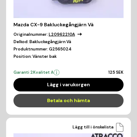
Mazda CX-9 Bakluckegångjärn Vä
Originalnummer:
L20962210A
Delkod:
Bakluckegångjärn Vä
Produktnummer:
G2565024
Position:
Vänster bak
Garanti 2
Kvalitet A
125 SEK
Lägg i varukorgen
Betala och hämta
Lägg till i önskelista