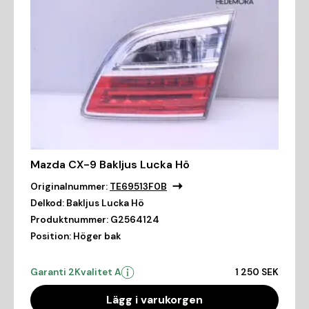
Mazda CX-9 Bakljus Lucka Hö
Originalnummer:
TE69513F0B
Delkod:
Bakljus Lucka Hö
Produktnummer:
G2564124
Position:
Höger bak
Garanti 2
Kvalitet A
1 250 SEK
Lägg i varukorgen