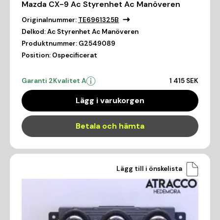
Mazda CX-9 Ac Styrenhet Ac Manöveren
Originalnummer:
TE6961325B
Delkod:
Ac Styrenhet Ac Manöveren
Produktnummer:
G2549089
Position:
Ospecificerat
Garanti 2
Kvalitet A
1 415 SEK
Lägg i varukorgen
Betala och hämta
Lägg till i önskelista