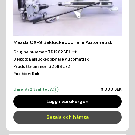
Mazda CX-9 Bakluckeöppnare Automatisk
Originalnummer:
TD12626F1
Delkod:
Bakluckeöppnare Automatisk
Produktnummer:
G2564272
Position:
Bak
Garanti 2
Kvalitet A
3 000 SEK
Lägg i varukorgen
Betala och hämta