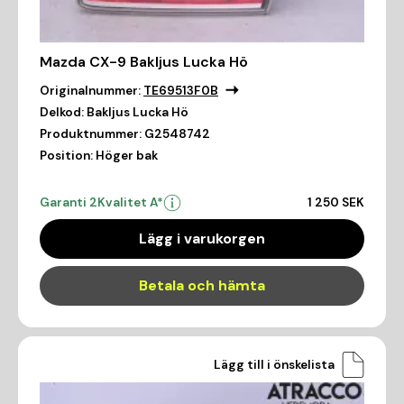
Mazda CX-9 Bakljus Lucka Hö
Originalnummer:
TE69513F0B
Delkod:
Bakljus Lucka Hö
Produktnummer:
G2548742
Position:
Höger bak
Garanti 2
Kvalitet A*
1 250 SEK
Lägg i varukorgen
Betala och hämta
Lägg till i önskelista