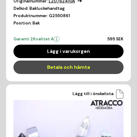
Originalnummer:
L20762410A
Delkod:
Bakluckehandtag
Produktnummer:
G2550861
Position:
Bak
Garanti 2
Kvalitet A
595 SEK
Lägg i varukorgen
Betala och hämta
Lägg till i önskelista