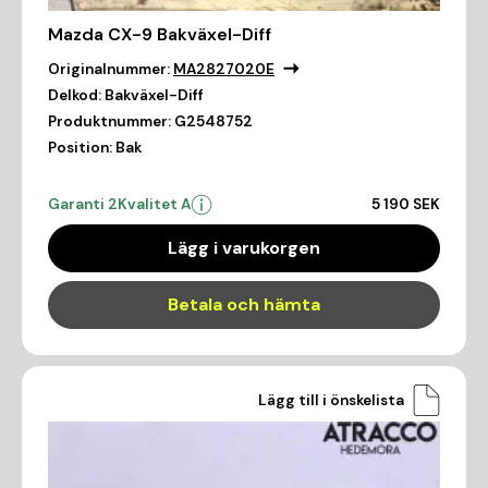
Mazda CX-9 Bakväxel-Diff
Originalnummer:
MA2827020E
Delkod:
Bakväxel-Diff
Produktnummer:
G2548752
Position:
Bak
Garanti 2
Kvalitet A
5 190 SEK
Lägg i varukorgen
Betala och hämta
Lägg till i önskelista