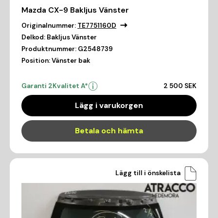
Mazda CX-9 Bakljus Vänster
Originalnummer:
TE7751160D
Delkod:
Bakljus Vänster
Produktnummer:
G2548739
Position:
Vänster bak
Garanti 2
Kvalitet A*
2 500 SEK
Lägg i varukorgen
Betala och hämta
Lägg till i önskelista