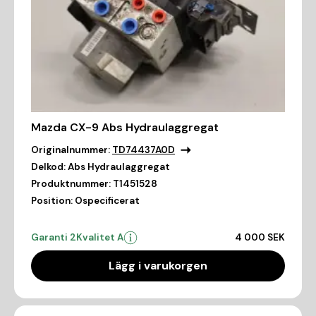
Mazda CX-9 Abs Hydraulaggregat
Originalnummer:
TD74437A0D
Delkod:
Abs Hydraulaggregat
Produktnummer:
T1451528
Position:
Ospecificerat
Garanti 2
Kvalitet A
4 000 SEK
Lägg i varukorgen