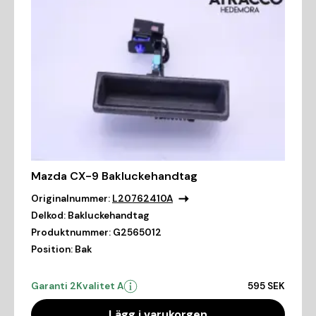
Mazda CX-9 Bakluckehandtag
Originalnummer:
L20762410A
Delkod:
Bakluckehandtag
Produktnummer:
G2565012
Position:
Bak
Garanti 2
Kvalitet A
595 SEK
Lägg i varukorgen