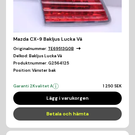
Mazda CX-9 Bakljus Lucka Vä
Originalnummer:
TE69513G0B
Delkod:
Bakljus Lucka Vä
Produktnummer:
G2564125
Position:
Vänster bak
Garanti 2
Kvalitet A
1 250 SEK
Lägg i varukorgen
Betala och hämta