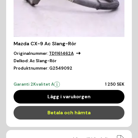
Mazda CX-9 Ac Slang-Rör
Originalnummer:
TD1161462A
Delkod:
Ac Slang-Rör
Produktnummer:
G2549092
Garanti 2
Kvalitet A
1 250 SEK
Lägg i varukorgen
Betala och hämta