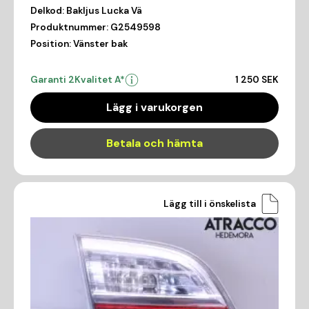
Delkod:
Bakljus Lucka Vä
Produktnummer:
G2549598
Position:
Vänster bak
Garanti 2
Kvalitet A*
1 250 SEK
Lägg i varukorgen
Betala och hämta
Lägg till i önskelista