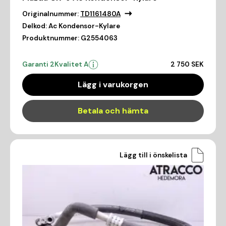
Originalnummer:
TD1161480A
Delkod:
Ac Kondensor-Kylare
Produktnummer:
G2554063
Garanti 2
Kvalitet A
2 750 SEK
Lägg i varukorgen
Betala och hämta
Lägg till i önskelista