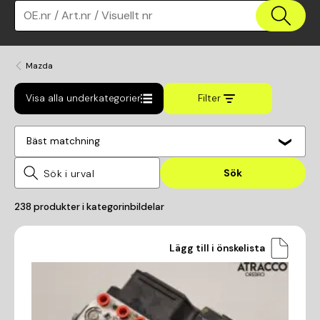
OE.nr / Art.nr / Visuellt nr
Mazda
Visa alla underkategorier
Filter
Bäst matchning
Sök
238
produkter i kategorin
bildelar
Lägg till i önskelista