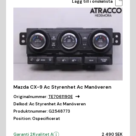
Lägg till i önskelista
Mazda CX-9 Ac Styrenhet Ac Manöveren
Originalnummer:
TE7061190E
Delkod:
Ac Styrenhet Ac Manöveren
Produktnummer:
G2548773
Position:
Ospecificerat
Garanti 2
Kvalitet A
2 490 SEK