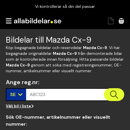
Vi kontrollerar så din del passar
Garanterad passform
Snabbt och tryggt
Bildelar till Mazda Cx-9
Vi kontrollerar så din del passar
Köp begagnade bildelar och reservdelar
Mazda Cx-9
. Vi har
begagnade originaldelar
Mazda Cx-9
från demonterade bilar
som är kontrollerade innan försäljning. Hitta passande bildelar
Mazda Cx-9
genom att söka med registreringsnummer, OE-
nummer, artikelnummer eller visuellt nummer.
Ange reg.nr
:
SE
ABC123
Välj bil i lista
Sök OE-nummer, artikelnummer eller visuellt
nummer
: