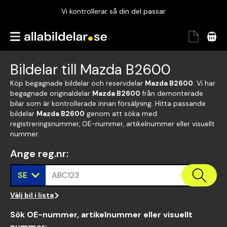
Vi kontrollerar så din del passar
Garanterad passform
Snabbt och tryggt
Bildelar till Mazda B2600
Vi kontrollerar så din del passar
Köp begagnade bildelar och reservdelar
Mazda B2600
. Vi har
begagnade originaldelar
Mazda B2600
från demonterade
bilar som är kontrollerade innan försäljning. Hitta passande
bildelar
Mazda B2600
genom att söka med
registreringsnummer, OE-nummer, artikelnummer eller visuellt
nummer.
Ange reg.nr
:
SE
ABC123
Välj bil i lista
Sök OE-nummer, artikelnummer eller visuellt
nummer
: