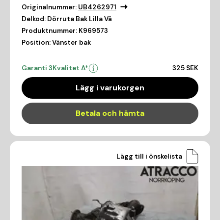
Originalnummer:
UB4262971
Delkod:
Dörruta Bak Lilla Vä
Produktnummer:
K969573
Position:
Vänster bak
Garanti 3
Kvalitet A*
325 SEK
Lägg i varukorgen
Betala och hämta
Lägg till i önskelista