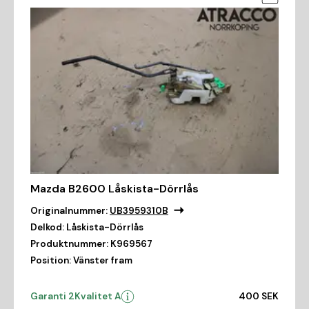
Mazda B2600 Låskista-Dörrlås
Originalnummer:
UB3959310B
Delkod:
Låskista-Dörrlås
Produktnummer:
K969567
Position:
Vänster fram
Garanti 2
Kvalitet A
400 SEK