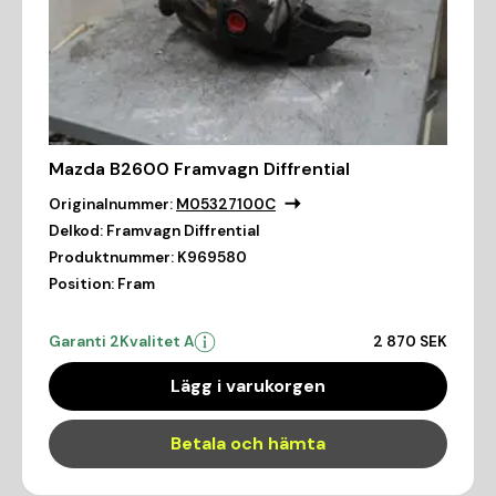
Mazda B2600 Framvagn Diffrential
Originalnummer:
M05327100C
Delkod:
Framvagn Diffrential
Produktnummer:
K969580
Position:
Fram
Garanti 2
Kvalitet A
2 870 SEK
Lägg i varukorgen
Betala och hämta