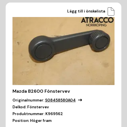
Lägg till i önskelista
Mazda B2600 Fönstervev
Originalnummer:
S08458580A04
Delkod:
Fönstervev
Produktnummer:
K969562
Position:
Höger fram