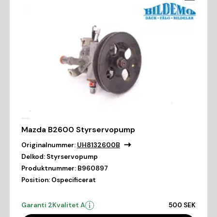
Mazda B2600 Styrservopump
Originalnummer:
UH8132600B
Delkod:
Styrservopump
Produktnummer:
B960897
Position:
Ospecificerat
Garanti 2
Kvalitet A
500 SEK