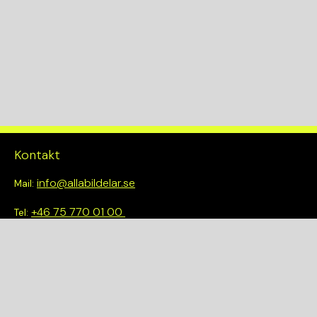
Kontakt
info@allabildelar.se
Mail:
+46 75 770 01 00
Tel:
Om oss
Vi tror på att göra det enkelt att välja rätt. Hos oss får du inte
bara tillgång till ett brett sortiment av kvalitetskontrollerade
delar – du blir också en del av en smartare och mer hållbar
framtid.