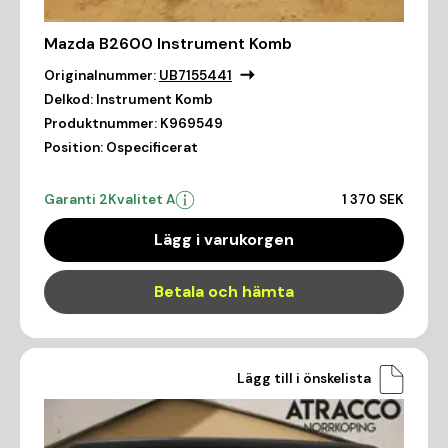
Mazda B2600 Instrument Komb
Originalnummer:
UB7155441
Delkod:
Instrument Komb
Produktnummer:
K969549
Position:
Ospecificerat
Garanti 2
Kvalitet A
1 370 SEK
Lägg i varukorgen
Betala och hämta
Lägg till i önskelista