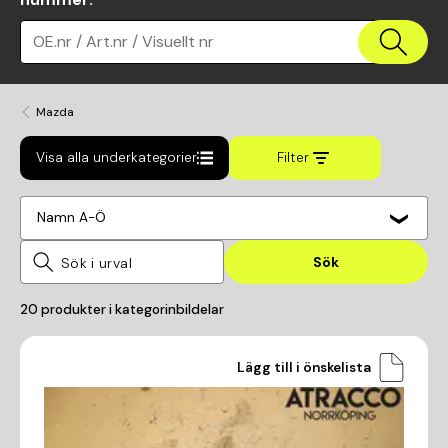
OE.nr / Art.nr / Visuellt nr
Mazda
Visa alla underkategorier
Filter
Namn A-Ö
Sök
20
produkter i kategorin
bildelar
Lägg till i önskelista