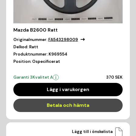
Mazda B2600 Ratt
Originalnummer:
FA543298009
Delkod:
Ratt
Produktnummer:
K969554
Position:
Ospecificerat
Garanti 3
Kvalitet A
370 SEK
Lägg i varukorgen
Betala och hämta
Lägg till i önskelista