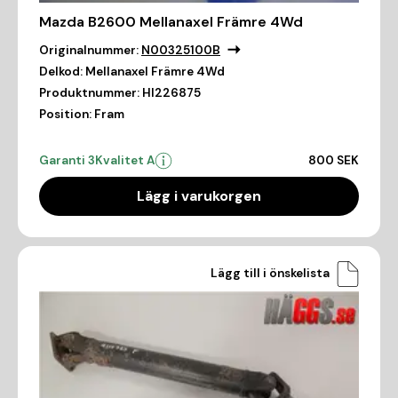
Mazda B2600 Mellanaxel Främre 4Wd
Originalnummer:
N00325100B
Delkod:
Mellanaxel Främre 4Wd
Produktnummer:
HI226875
Position:
Fram
Garanti 3
Kvalitet A
800 SEK
Lägg i varukorgen
Lägg till i önskelista