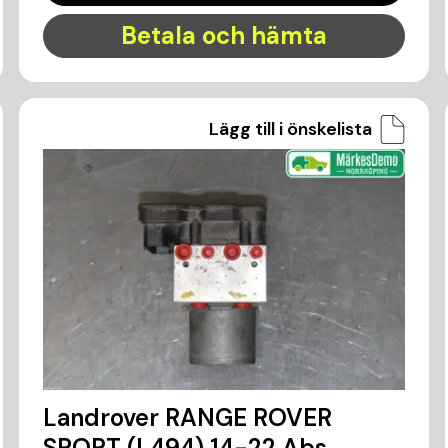
Betala och hämta
Lägg till i önskelista
Landrover RANGE ROVER
SPORT (L494) 14-22 Abs