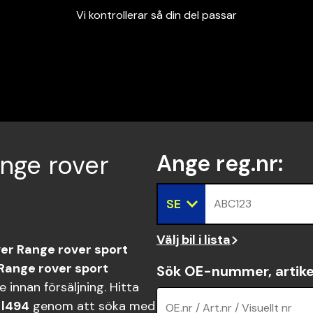
Vi kontrollerar så din del passar
Garanterad passform
Snabbt och tryggt
Vi kontrollerar så din del passar
ange rover
Ange reg.nr
:
SE
ABC123
Välj bil i lista
er Range rover sport
Range rover sport
Sök OE-nummer, artike
innan försäljning. Hitta
 l494
genom att söka med
OE.nr / Art.nr / Visuellt nr