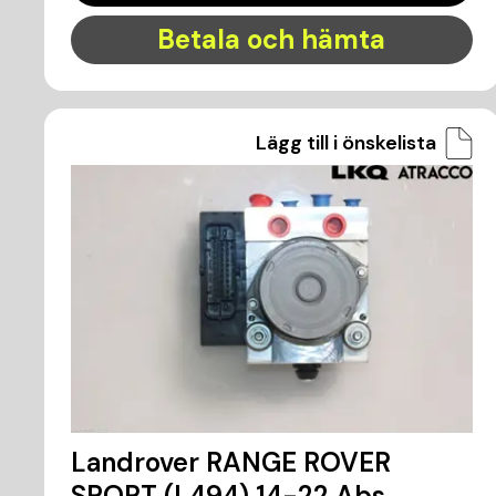
Betala och hämta
Lägg till i önskelista
Landrover RANGE ROVER
SPORT (L494) 14-22 Abs