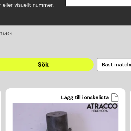
eller visuellt nummer.
T L494
Sök
Bäst match
Lägg till i önskelista