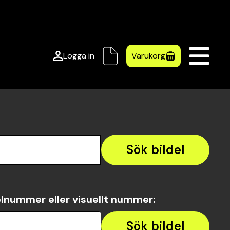
Logga in
Varukorg
Sök bildel
lnummer eller visuellt nummer
:
Sök bildel