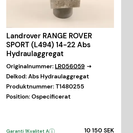
Landrover RANGE ROVER
SPORT (L494) 14-22 Abs
Hydraulaggregat
Originalnummer:
LR056059
Delkod:
Abs Hydraulaggregat
Produktnummer:
T1480255
Position:
Ospecificerat
10 150 SEK
Garanti 1
Kvalitet A