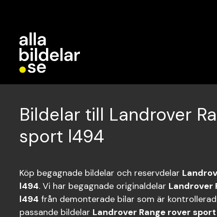
Bildelar till Landrover R
sport l494
Köp begagnade bildelar och reservdelar
Landrov
l494
. Vi har begagnade originaldelar
Landrover 
l494
från demonterade bilar som är kontrollerade 
passande bildelar
Landrover Range rover sport