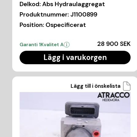
Delkod:
Abs Hydraulaggregat
Produktnummer:
J1100899
Position:
Ospecificerat
28 900 SEK
Garanti 1
Kvalitet A
Lägg i varukorgen
Lägg till i önskelista