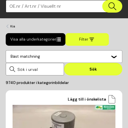
OE.nr / Art.nr / Visuellt nr
Kia
Visa alla underkategorier
Filter
Bäst matchning
Sök
9740
produkter i kategorin
bildelar
Lägg till i önskelista