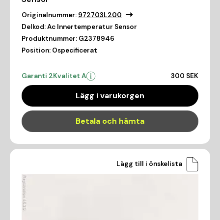
Originalnummer:
972703L200
Delkod:
Ac Innertemperatur Sensor
Produktnummer:
G2378946
Position:
Ospecificerat
Garanti 2
Kvalitet A
300 SEK
Lägg i varukorgen
Betala och hämta
Lägg till i önskelista