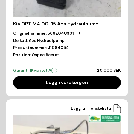
Kia OPTIMA 00-15 Abs Hydraulpump
Originalnummer:
586204U301
Delkod:
Abs Hydraulpump
Produktnummer:
J1084054
Position:
Ospecificerat
Garanti 1
Kvalitet A
20 000 SEK
Lägg i varukorgen
Lägg till i önskelista