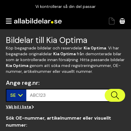
Vi kontrollerar så din del passar
Garanterad passform
Snabbt och tryggt
Bildelar till Kia Optima
Vi kontrollerar så din del passar
Köp begagnade bildelar och reservdelar
Kia Optima
. Vi har
begagnade originaldelar
Kia Optima
från demonterade bilar
som är kontrollerade innan försäljning. Hitta passande bildelar
Kia Optima
genom att söka med registreringsnummer, OE-
nummer, artikelnummer eller visuellt nummer.
Ange reg.nr
:
SE
ABC123
Välj bil i lista
Sök OE-nummer, artikelnummer eller visuellt
nummer
: