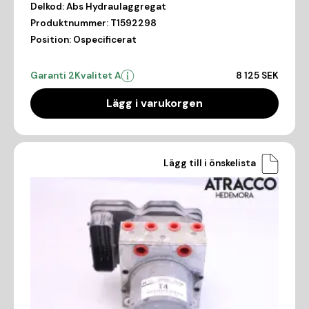
Delkod:
Abs Hydraulaggregat
Produktnummer:
T1592298
Position:
Ospecificerat
Garanti 2
Kvalitet A
8 125 SEK
Lägg i varukorgen
Lägg till i önskelista