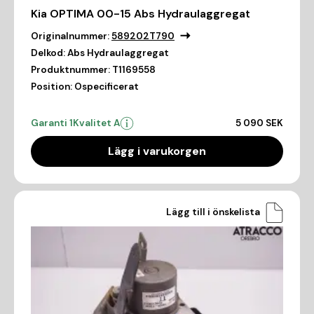
Kia OPTIMA 00-15 Abs Hydraulaggregat
Originalnummer:
589202T790
Delkod:
Abs Hydraulaggregat
Produktnummer:
T1169558
Position:
Ospecificerat
Garanti 1
Kvalitet A
5 090 SEK
Lägg i varukorgen
Lägg till i önskelista