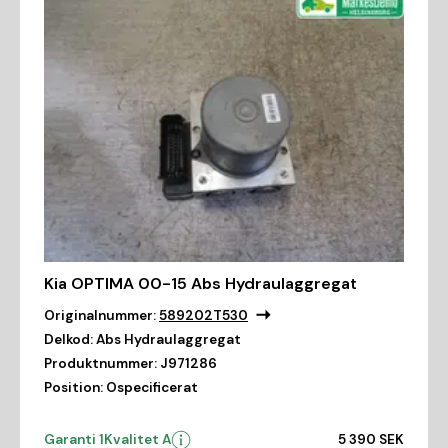
Kia OPTIMA 00-15 Abs Hydraulaggregat
Originalnummer:
589202T530
Delkod:
Abs Hydraulaggregat
Produktnummer:
J971286
Position:
Ospecificerat
Garanti 1
Kvalitet A
5 390 SEK