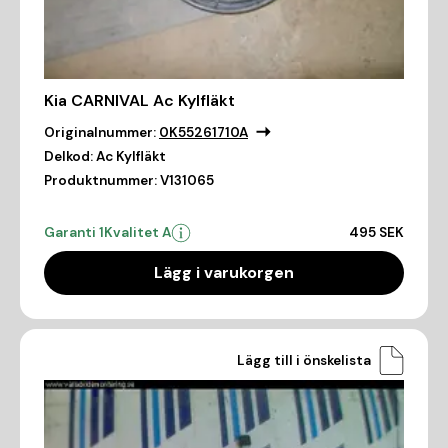
Kia CARNIVAL Ac Kylfläkt
Originalnummer:
0K55261710A
Delkod:
Ac Kylfläkt
Produktnummer:
V131065
Garanti 1
Kvalitet A
495 SEK
Lägg i varukorgen
Lägg till i önskelista