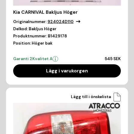
Kia CARNIVAL Bakljus Höger
Originalnummer:
924024D110
Delkod:
Bakljus Höger
Produktnummer:
B1429178
Position:
Höger bak
Garanti 2
Kvalitet A
545 SEK
Lägg i varukorgen
Lägg till i önskelista