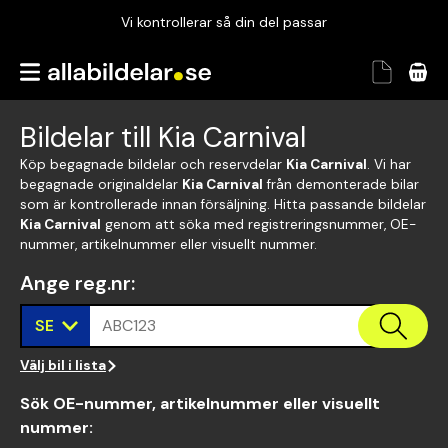
Vi kontrollerar så din del passar
Garanterad passform
Snabbt och tryggt
Bildelar till Kia Carnival
Vi kontrollerar så din del passar
Köp begagnade bildelar och reservdelar
Kia Carnival
. Vi har
begagnade originaldelar
Kia Carnival
från demonterade bilar
som är kontrollerade innan försäljning. Hitta passande bildelar
Kia Carnival
genom att söka med registreringsnummer, OE-
nummer, artikelnummer eller visuellt nummer.
Ange reg.nr
:
SE
ABC123
Välj bil i lista
Sök OE-nummer, artikelnummer eller visuellt
nummer
: