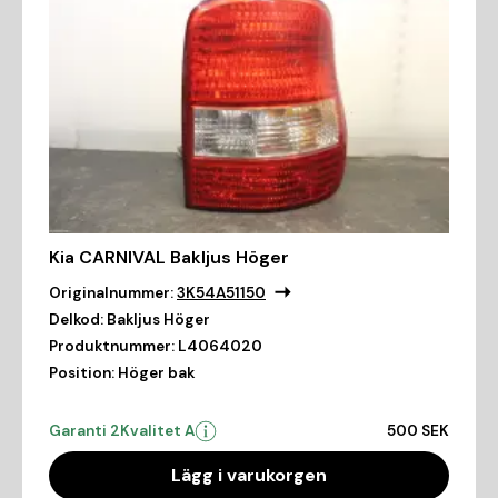
Kia CARNIVAL Bakljus Höger
Originalnummer:
3K54A51150
Delkod:
Bakljus Höger
Produktnummer:
L4064020
Position:
Höger bak
Garanti 2
Kvalitet A
500 SEK
Lägg i varukorgen