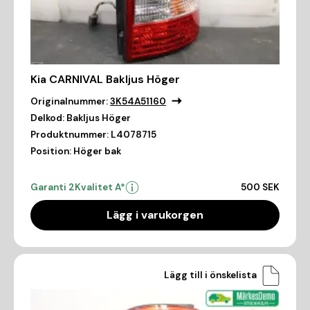
Kia CARNIVAL Bakljus Höger
Originalnummer:
3K54A51160
Delkod:
Bakljus Höger
Produktnummer:
L4078715
Position:
Höger bak
Garanti 2
Kvalitet A*
500 SEK
Lägg i varukorgen
Lägg till i önskelista