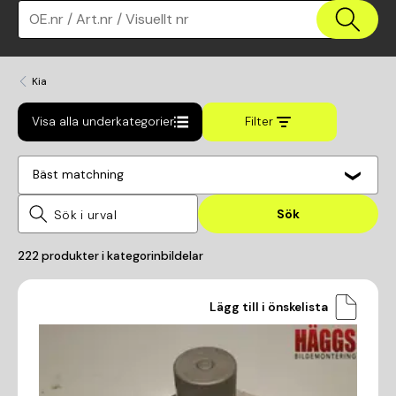
OE.nr / Art.nr / Visuellt nr
Kia
Visa alla underkategorier
Filter
Bäst matchning
Sök
222
produkter i kategorin
bildelar
Lägg till i önskelista