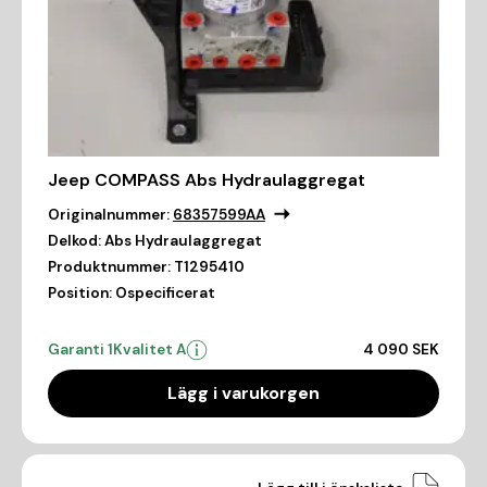
Jeep COMPASS Abs Hydraulaggregat
Originalnummer:
68357599AA
Delkod:
Abs Hydraulaggregat
Produktnummer:
T1295410
Position:
Ospecificerat
Garanti 1
Kvalitet A
4 090 SEK
Lägg i varukorgen