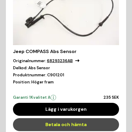
Jeep COMPASS Abs Sensor
Originalnummer:
68293236AB
Delkod:
Abs Sensor
Produktnummer:
C901201
Position:
Höger fram
Garanti 1
Kvalitet A
235 SEK
Lägg i varukorgen
Betala och hämta