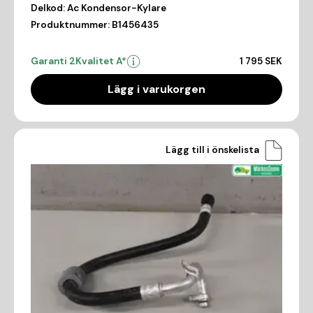
Delkod:
Ac Kondensor-Kylare
Produktnummer:
B1456435
Garanti 2
Kvalitet A*
1 795 SEK
Lägg i varukorgen
Lägg till i önskelista