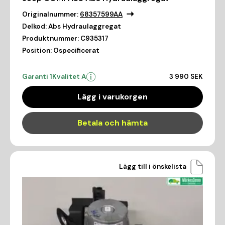
Originalnummer:
68357599AA
Delkod:
Abs Hydraulaggregat
Produktnummer:
C935317
Position:
Ospecificerat
Garanti 1
Kvalitet A
3 990 SEK
Lägg i varukorgen
Betala och hämta
Lägg till i önskelista