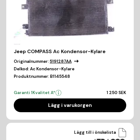
Jeep COMPASS Ac Kondensor-Kylare
Originalnummer:
5191287AA
Delkod:
Ac Kondensor-Kylare
Produktnummer:
B1145548
Garanti 1
Kvalitet A*
1 250 SEK
Lägg i varukorgen
Lägg till i önskelista