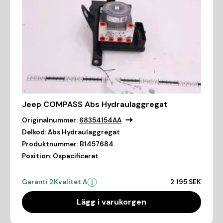
Jeep COMPASS Abs Hydraulaggregat
Originalnummer:
68354154AA
Delkod:
Abs Hydraulaggregat
Produktnummer:
B1457684
Position:
Ospecificerat
Garanti 2
Kvalitet A
2 195 SEK
Lägg i varukorgen