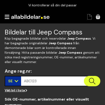
Vi kontrollerar så din del passar
Garanterad passform
Snabbt och tryggt
Bildelar till Jeep Compass
Vi kontrollerar så din del passar
Köp begagnade bildelar och reservdelar
Jeep Compass
. Vi
har begagnade originaldelar
Jeep Compass
från
demonterade bilar som är kontrollerade innan
försäljning. Hitta passande bildelar
Jeep Compass
genom att
söka med registreringsnummer, OE-nummer, artikelnummer
eller visuellt nummer.
Ange reg.nr
:
SE
ABC123
Välj bil i lista
Sök OE-nummer, artikelnummer eller visuellt
nummer
: