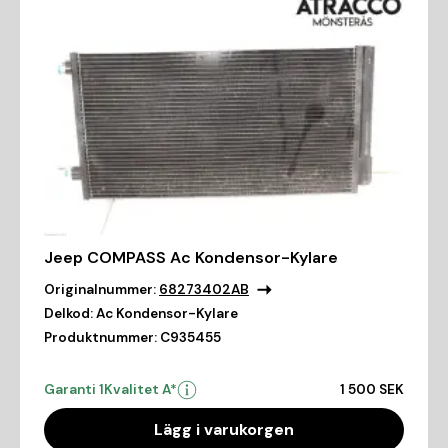
Jeep COMPASS Ac Kondensor-Kylare
Originalnummer:
68273402AB
Delkod:
Ac Kondensor-Kylare
Produktnummer:
C935455
Garanti 1
Kvalitet A*
1 500 SEK
Lägg i varukorgen