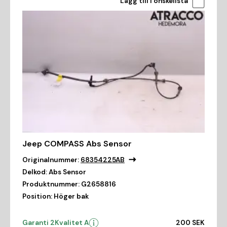
Lägg till i önskelista
Jeep COMPASS Abs Sensor
Originalnummer:
68354225AB
Delkod:
Abs Sensor
Produktnummer:
G2658816
Position:
Höger bak
Garanti 2
Kvalitet A
200 SEK