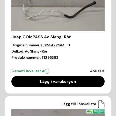
Jeep COMPASS Ac Slang-Rör
Originalnummer:
68244225AA
Delkod:
Ac Slang-Rör
Produktnummer:
T1295383
Garanti 1
Kvalitet A
450 SEK
Lägg i varukorgen
Lägg till i önskelista