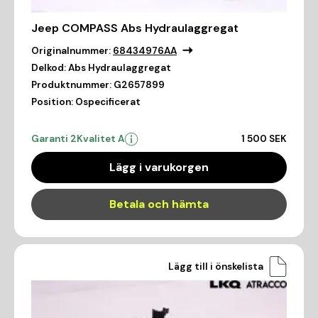
Jeep COMPASS Abs Hydraulaggregat
Originalnummer:
68434976AA
Delkod:
Abs Hydraulaggregat
Produktnummer:
G2657899
Position:
Ospecificerat
Garanti 2
Kvalitet A
1 500 SEK
Lägg i varukorgen
Betala och hämta
Lägg till i önskelista