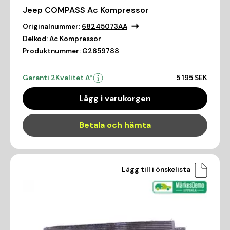
Jeep COMPASS Ac Kompressor
Originalnummer:
68245073AA
Delkod:
Ac Kompressor
Produktnummer:
G2659788
Garanti 2
Kvalitet A*
5 195 SEK
Lägg i varukorgen
Betala och hämta
Lägg till i önskelista