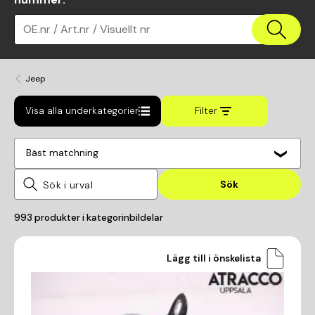
OE.nr / Art.nr / Visuellt nr
Jeep
Visa alla underkategorier
Filter
Bäst matchning
Sök
993
produkter i kategorin
bildelar
Lägg till i önskelista