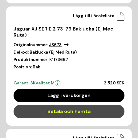
Lägg till i önskelista
Jaguar XJ SERIE 2 73-79 Baklucka (Ej Med
Ruta)
Originalnummer:
JS673
Delkod:
Baklucka (Ej Med Ruta)
Produktnummer:
K1173667
Position:
Bak
Garanti 3
Kvalitet M
2 520 SEK
Lägg i varukorgen
Betala och hämta