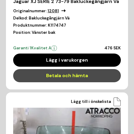
Jaguar XJ SERIE 2 73-79 Bakluckegångjärn Vä
Originalnummer:
12081
Delkod:
Bakluckegångjärn Vä
Produktnummer:
K1174747
Position:
Vänster bak
Garanti 1
Kvalitet A
476 SEK
Lägg i varukorgen
Betala och hämta
Lägg till i önskelista