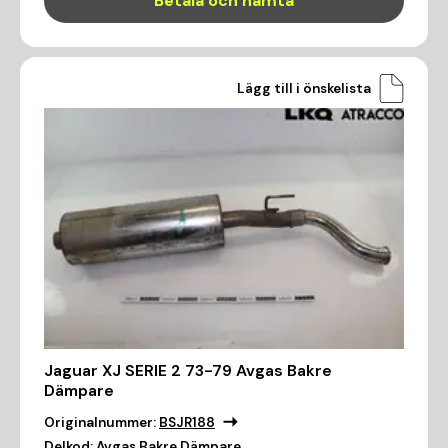
Betala och hämta
Lägg till i önskelista
Jaguar XJ SERIE 2 73-79 Avgas Bakre
Dämpare
Originalnummer:
BSJR188
Delkod:
Avgas Bakre Dämpare