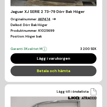
Jaguar XJ SERIE 2 73-79 Dörr Bak Höger
Originalnummer:
AKP474
Delkod:
Dörr Bak Höger
Produktnummer:
K1025699
Position:
Höger bak
Garanti 3
Kvalitet M
3 200 SEK
Lägg i varukorgen
Betala och hämta
Lägg till i önskelista