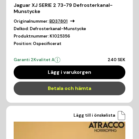
Jaguar XJ SERIE 2 73-79 Defrosterkanal-
Munstycke
Originalnummer:
BD37801
Delkod:
Defrosterkanal-Munstycke
Produktnummer:
K1025356
Position:
Ospecificerat
Garanti 2
Kvalitet A
240 SEK
Lägg i varukorgen
Betala och hämta
Lägg till i önskelista