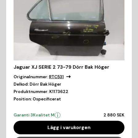
Jaguar XJ SERIE 2 73-79 Dörr Bak Höger
Originalnummer:
RTC531
Delkod:
Dörr Bak Höger
Produktnummer:
K1173622
Position:
Ospecificerat
Garanti 3
Kvalitet M
2 880 SEK
Lägg i varukorgen