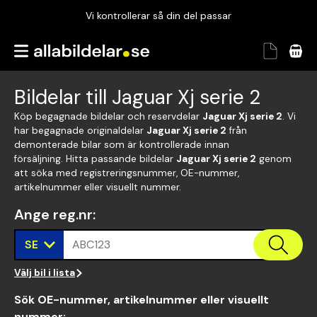
Vi kontrollerar så din del passar
Garanterad passform
Snabbt och tryggt
Bildelar till Jaguar Xj serie 2
Vi kontrollerar så din del passar
Köp begagnade bildelar och reservdelar
Jaguar Xj serie 2
. Vi
har begagnade originaldelar
Jaguar Xj serie 2
från
demonterade bilar som är kontrollerade innan
försäljning. Hitta passande bildelar
Jaguar Xj serie 2
genom
att söka med registreringsnummer, OE-nummer,
artikelnummer eller visuellt nummer.
Ange reg.nr
:
SE
ABC123
Välj bil i lista
Sök OE-nummer, artikelnummer eller visuellt
nummer
: