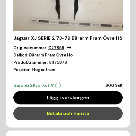
Jaguar XJ SERIE 2 73-79 Bärarm Fram Övre Hö
Originalnummer:
C27859
Delkod:
Bärarm Fram Övre Hö
Produktnummer:
K1175878
Position:
Höger fram
Garanti 2
Kvalitet A*
600 SEK
Lägg i varukorgen
Betala och hämta