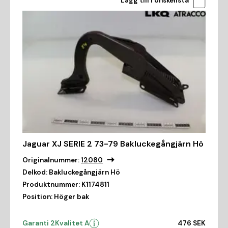
Lägg till i önskelista
Jaguar XJ SERIE 2 73-79 Bakluckegångjärn Hö
Originalnummer:
12080
Delkod:
Bakluckegångjärn Hö
Produktnummer:
K1174811
Position:
Höger bak
Garanti 2
Kvalitet A
476 SEK