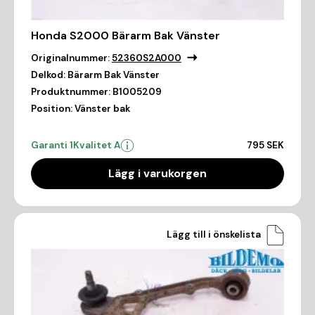
Honda S2000 Bärarm Bak Vänster
Originalnummer:
52360S2A000
Delkod:
Bärarm Bak Vänster
Produktnummer:
B1005209
Position:
Vänster bak
Garanti 1
Kvalitet A
795 SEK
Lägg i varukorgen
Lägg till i önskelista