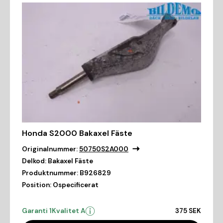
Honda S2000 Bakaxel Fäste
Originalnummer:
50750S2A000
Delkod:
Bakaxel Fäste
Produktnummer:
B926829
Position:
Ospecificerat
Garanti 1
Kvalitet A
375 SEK