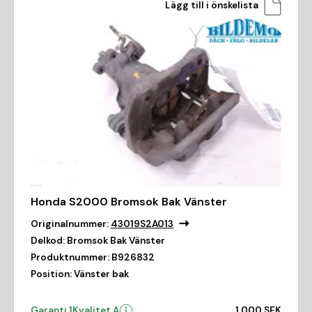
Lägg till i önskelista
Honda S2000 Bromsok Bak Vänster
Originalnummer:
43019S2A013
Delkod:
Bromsok Bak Vänster
Produktnummer:
B926832
Position:
Vänster bak
Garanti 1
Kvalitet A
1 000 SEK