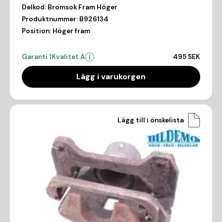
Delkod:
Bromsok Fram Höger
Produktnummer:
B926134
Position:
Höger fram
Garanti 1
Kvalitet A
495 SEK
Lägg i varukorgen
Lägg till i önskelista