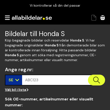
Vi kontrollerar så din del passar
Garanterad passform
Snabbt och tryggt
Bildelar till Honda S
Vi kontrollerar så din del passar
Köp begagnade bildelar och reservdelar
Honda S
. Vi har
begagnade originaldelar
Honda S
från demonterade bilar som
är kontrollerade innan försäljning. Hitta passande bildelar
Honda S
genom att söka med registreringsnummer, OE-
nummer, artikelnummer eller visuellt nummer.
Ange reg.nr
:
SE
ABC123
Välj bil i lista
Sök OE-nummer, artikelnummer eller visuellt
nummer
: