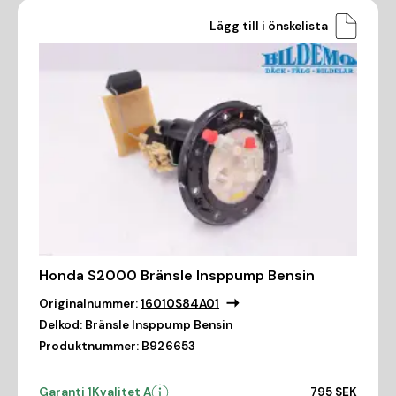
Lägg till i önskelista
Honda S2000 Bränsle Insppump Bensin
Originalnummer:
16010S84A01
Delkod:
Bränsle Insppump Bensin
Produktnummer:
B926653
Garanti 1
Kvalitet A
795 SEK