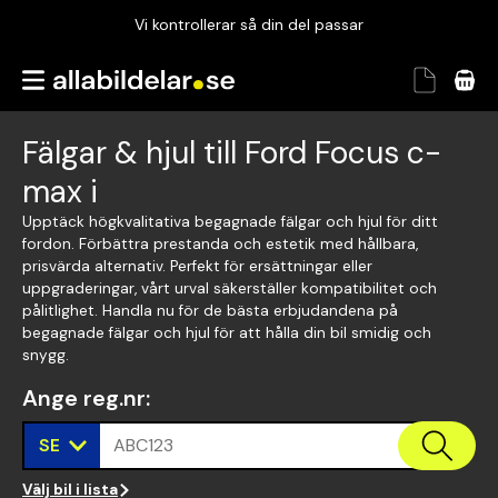
Vi kontrollerar så din del passar
Garanterad passform
Snabbt och tryggt
Fälgar & hjul till Ford Focus c-
Vi kontrollerar så din del passar
max i
Upptäck högkvalitativa begagnade fälgar och hjul för ditt
fordon. Förbättra prestanda och estetik med hållbara,
prisvärda alternativ. Perfekt för ersättningar eller
uppgraderingar, vårt urval säkerställer kompatibilitet och
pålitlighet. Handla nu för de bästa erbjudandena på
begagnade fälgar och hjul för att hålla din bil smidig och
snygg.
Ange reg.nr
:
SE
ABC123
Välj bil i lista