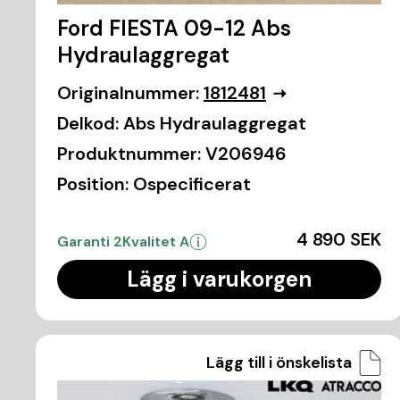
Ford FIESTA 09-12 Abs
Hydraulaggregat
Originalnummer:
1812481
Delkod:
Abs Hydraulaggregat
Produktnummer:
V206946
Position:
Ospecificerat
4 890 SEK
Garanti 2
Kvalitet A
Lägg i varukorgen
Lägg till i önskelista