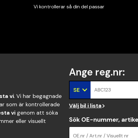
Vi kontrollerar så din del passar
Garanterad passform
Snabbt och tryggt
Vi kontrollerar så din del passar
Ange reg.nr
:
SE
ABC123
sta vi
. Vi har begagnade
ar som är kontrollerade
Välj bil i lista
sta vi
genom att söka
Sök OE-nummer, artike
mer eller visuellt
OE.nr / Art.nr / Visuellt nr