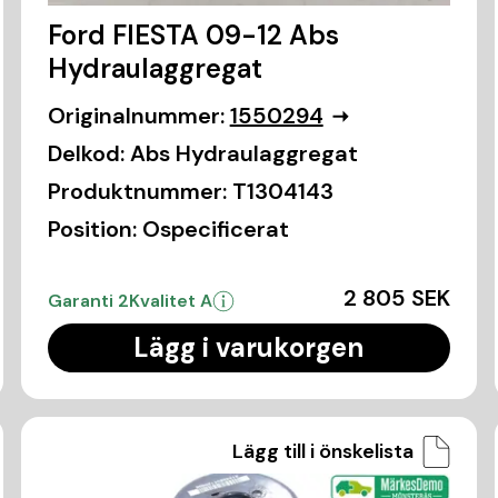
Ford FIESTA 09-12 Abs
Hydraulaggregat
Originalnummer:
1550294
Delkod:
Abs Hydraulaggregat
Produktnummer:
T1304143
Position:
Ospecificerat
2 805 SEK
Garanti 2
Kvalitet A
Lägg i varukorgen
Lägg till i önskelista