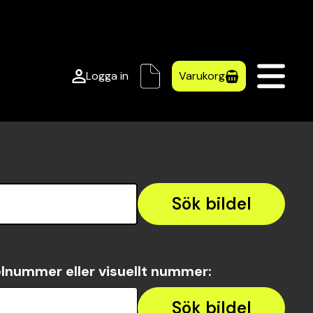
Logga in
Varukorg
Sök bildel
lnummer eller visuellt nummer
:
Sök bildel