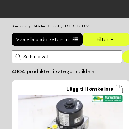
Startsida
Bildelar
Ford
FORD FIESTA VI
Visa alla underkategorier
Filter
4804
produkter i kategorin
bildelar
Lägg till i önskelista