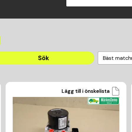
Sök
Bäst match
Lägg till i önskelista