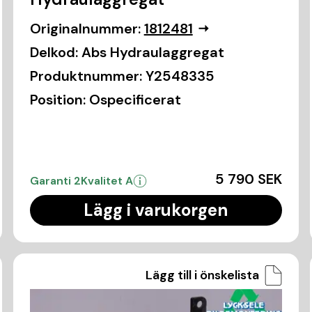
Originalnummer:
1812481
Delkod:
Abs Hydraulaggregat
Produktnummer:
Y2548335
Position:
Ospecificerat
5 790 SEK
Garanti 2
Kvalitet A
Lägg i varukorgen
Lägg till i önskelista