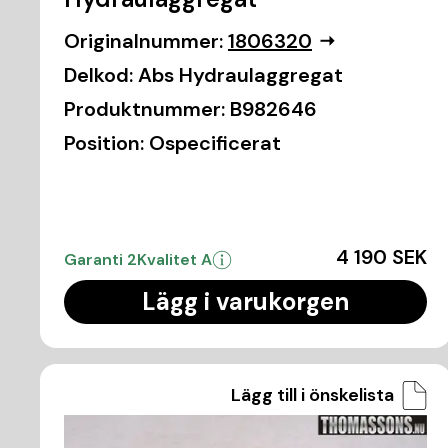
Originalnummer:
1806320
Delkod:
Abs Hydraulaggregat
Produktnummer:
B982646
Position:
Ospecificerat
4 190 SEK
Garanti 2
Kvalitet A
Lägg i varukorgen
Lägg till i önskelista