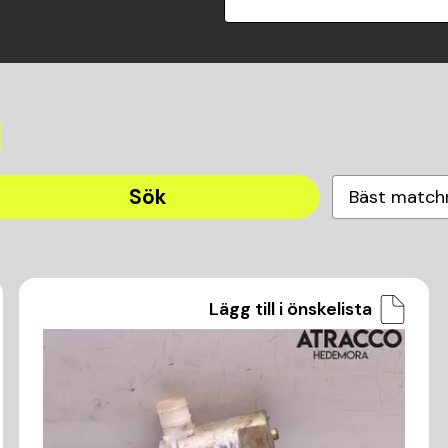
Sök
Bäst match
Lägg till i önskelista