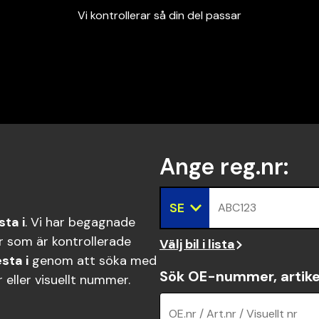
Vi kontrollerar så din del passar
Garanterad passform
Snabbt och tryggt
Vi kontrollerar så din del passar
Ange reg.nr
:
SE
ABC123
sta i
. Vi har begagnade
 som är kontrollerade
Välj bil i lista
sta i
genom att söka med
Sök OE-nummer, artike
eller visuellt nummer.
OE.nr / Art.nr / Visuellt nr