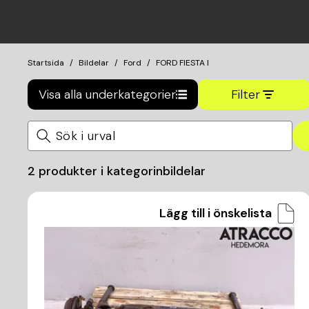
Startsida
Bildelar
Ford
FORD FIESTA I
Visa alla underkategorier
Filter
2
produkter i kategorin
bildelar
Lägg till i önskelista