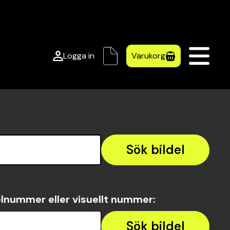
Logga in
Varukorg
Sök bildel
lnummer eller visuellt nummer
:
Sök bildel