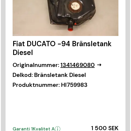
Fiat DUCATO -94 Bränsletank
Diesel
Originalnummer:
1341469080
Delkod:
Bränsletank Diesel
Produktnummer:
HI759983
1 500 SEK
Garanti 1
Kvalitet A