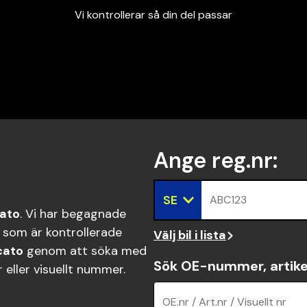
Vi kontrollerar så din del passar
Garanterad passform
Snabbt och tryggt
Vi kontrollerar så din del passar
Ange reg.nr
:
SE
ABC123
cato
. Vi har begagnade
 som är kontrollerade
Välj bil i lista
cato
genom att söka med
Sök OE-nummer, artike
eller visuellt nummer.
OE.nr / Art.nr / Visuellt nr