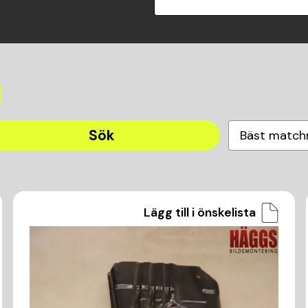
Sök
Bäst match
Lägg till i önskelista