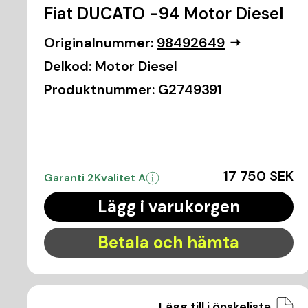
Fiat DUCATO -94 Motor Diesel
Originalnummer:
98492649
Delkod:
Motor Diesel
Produktnummer:
G2749391
17 750 SEK
Garanti 2
Kvalitet A
Lägg i varukorgen
Betala och hämta
Lägg till i önskelista