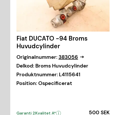
Fiat DUCATO -94 Broms
Huvudcylinder
Originalnummer:
383056
Delkod:
Broms Huvudcylinder
Produktnummer:
L4115641
Position:
Ospecificerat
500 SEK
Garanti 2
Kvalitet A*