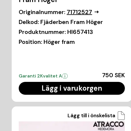
Originalnummer:
71712527
Delkod:
Fjäderben Fram Höger
Produktnummer:
HI657413
Position:
Höger fram
750 SEK
Garanti 2
Kvalitet A
Lägg i varukorgen
Lägg till i önskelista