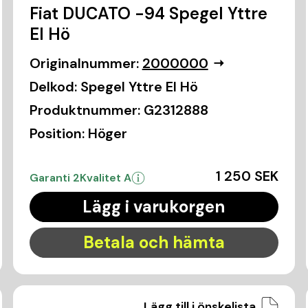
Fiat DUCATO -94 Spegel Yttre
El Hö
Originalnummer:
2000000
Delkod:
Spegel Yttre El Hö
Produktnummer:
G2312888
Position:
Höger
1 250 SEK
Garanti 2
Kvalitet A
Lägg i varukorgen
Betala och hämta
Lägg till i önskelista