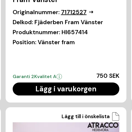
Originalnummer:
71712527
Delkod:
Fjäderben Fram Vänster
Produktnummer:
HI657414
Position:
Vänster fram
750 SEK
Garanti 2
Kvalitet A
Lägg i varukorgen
Lägg till i önskelista