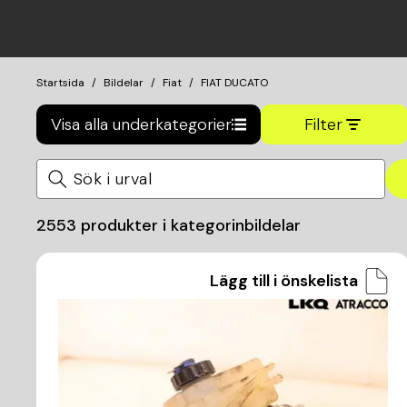
Startsida
Bildelar
Fiat
FIAT DUCATO
Visa alla underkategorier
Filter
2553
produkter i kategorin
bildelar
Lägg till i önskelista