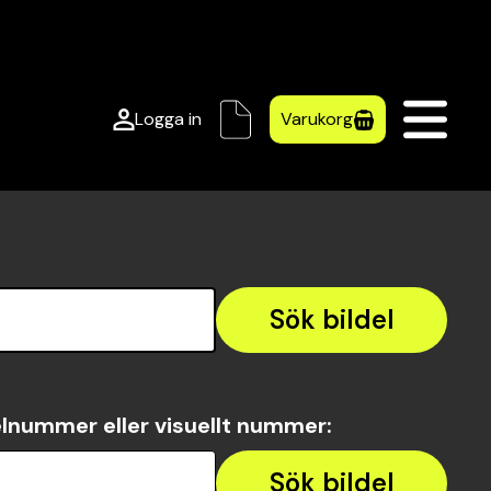
Logga in
Varukorg
Sök bildel
lnummer eller visuellt nummer
:
Sök bildel