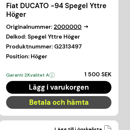
Fiat DUCATO -94 Spegel Yttre
Höger
Originalnummer:
2000000
Delkod:
Spegel Yttre Höger
Produktnummer:
G2313497
Position:
Höger
1 500 SEK
Garanti 2
Kvalitet A
Lägg i varukorgen
Betala och hämta
Lägg till i önskelista