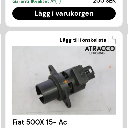
200 SEK
Garanti 1
Kvalitet A*
Lägg i varukorgen
Lägg till i önskelista
Fiat 500X 15- Ac