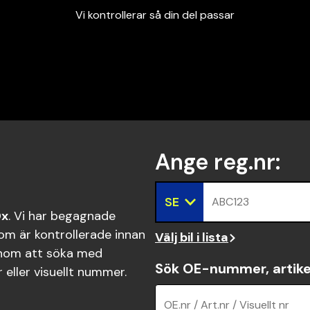
Vi kontrollerar så din del passar
Garanterad passform
Snabbt och tryggt
Vi kontrollerar så din del passar
Ange reg.nr
:
SE
ABC123
0x
. Vi har begagnade
om är kontrollerade innan
Välj bil i lista
om att söka med
Sök OE-nummer, artike
eller visuellt nummer.
OE.nr / Art.nr / Visuellt nr