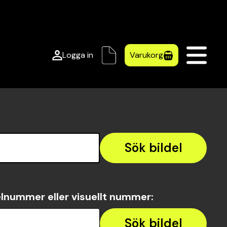
Logga in
Varukorg
Sök bildel
lnummer eller visuellt nummer
:
Sök bildel