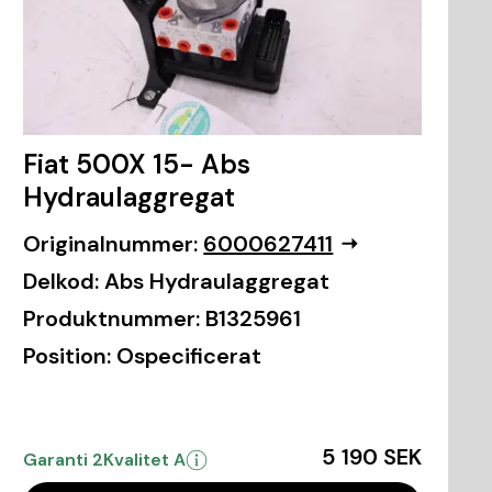
Fiat 500X 15- Abs
Hydraulaggregat
Originalnummer:
6000627411
Delkod:
Abs Hydraulaggregat
Produktnummer:
B1325961
Position:
Ospecificerat
5 190 SEK
Garanti 2
Kvalitet A