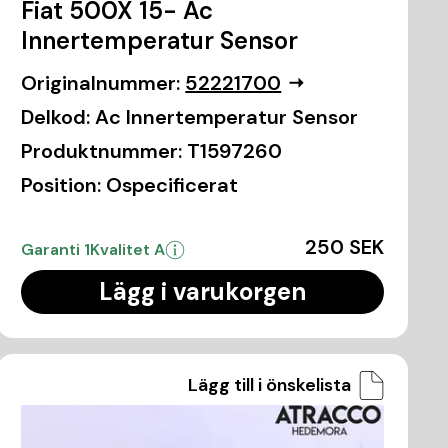
Fiat 500X 15- Ac
Innertemperatur Sensor
Originalnummer:
52221700
Delkod:
Ac Innertemperatur Sensor
Produktnummer:
T1597260
Position:
Ospecificerat
250 SEK
Garanti 1
Kvalitet A
Lägg i varukorgen
Lägg till i önskelista