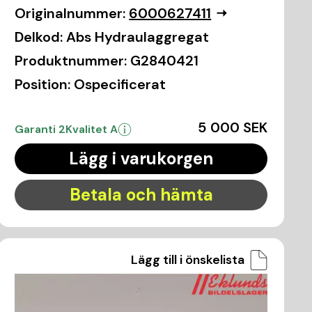
Originalnummer:
6000627411
Delkod:
Abs Hydraulaggregat
Produktnummer:
G2840421
Position:
Ospecificerat
5 000 SEK
Garanti 2
Kvalitet A
Lägg i varukorgen
Betala och hämta
Lägg till i önskelista