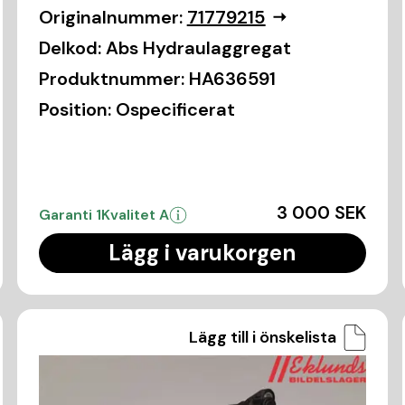
Originalnummer:
71779215
Delkod:
Abs Hydraulaggregat
Produktnummer:
HA636591
Position:
Ospecificerat
3 000 SEK
Garanti 1
Kvalitet A
Lägg i varukorgen
Lägg till i önskelista