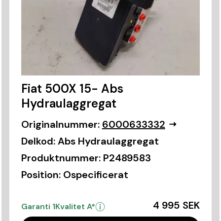
Fiat 500X 15- Abs
Hydraulaggregat
Originalnummer:
6000633332
Delkod:
Abs Hydraulaggregat
Produktnummer:
P2489583
Position:
Ospecificerat
4 995 SEK
Garanti 1
Kvalitet A*