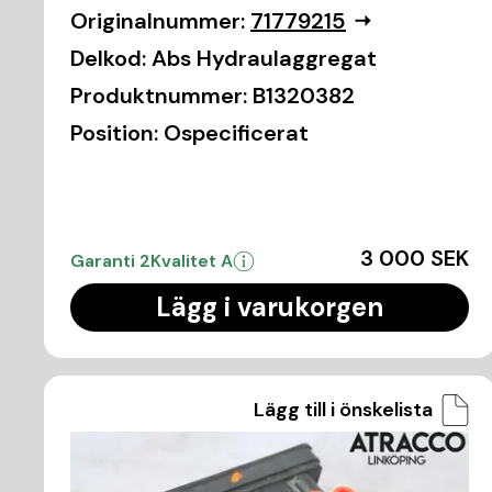
Originalnummer:
71779215
Delkod:
Abs Hydraulaggregat
Produktnummer:
B1320382
Position:
Ospecificerat
3 000 SEK
Garanti 2
Kvalitet A
Lägg i varukorgen
Lägg till i önskelista