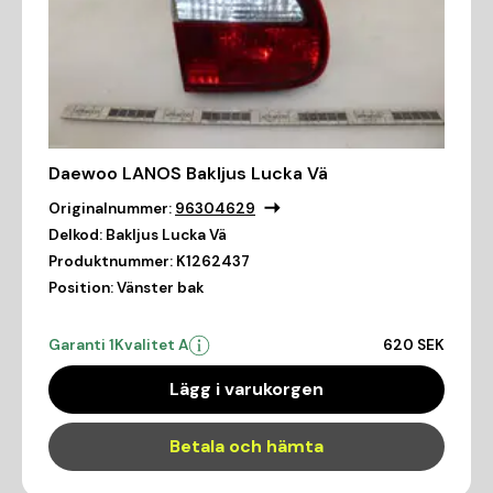
Daewoo LANOS Bakljus Lucka Vä
Originalnummer:
96304629
Delkod:
Bakljus Lucka Vä
Produktnummer:
K1262437
Position:
Vänster bak
Garanti 1
Kvalitet A
620 SEK
Lägg i varukorgen
Betala och hämta