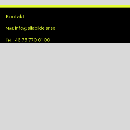
Kontakt
info@allabildelar.se
Mail:
+46 75 770 01 00
Tel:
Om oss
Vi tror på att göra det enkelt att välja rätt. Hos oss får du inte
bara tillgång till ett brett sortiment av kvalitetskontrollerade
delar – du blir också en del av en smartare och mer hållbar
framtid.
Snabblänkar
Om oss
Demonteringar
Bilmärken
Integritetspolicy