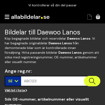
Vi kontrollerar så din del passar
Garanterad passform
Snabbt och tryggt
Bildelar till Daewoo Lanos
Vi kontrollerar så din del passar
Köp begagnade bildelar och reservdelar
Daewoo Lanos
. Vi
har begagnade originaldelar
Daewoo Lanos
från
demonterade bilar som är kontrollerade innan
försäljning. Hitta passande bildelar
Daewoo Lanos
genom att
söka med registreringsnummer, OE-nummer, artikelnummer
eller visuellt nummer.
Ange reg.nr
:
SE
ABC123
Välj bil i lista
Sök OE-nummer, artikelnummer eller visuellt
nummer
: