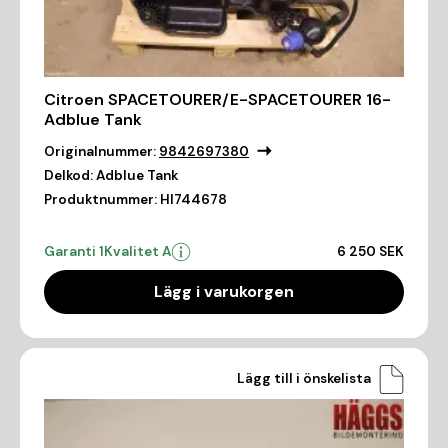
Citroen SPACETOURER/E-SPACETOURER 16-
Adblue Tank
Originalnummer:
9842697380
Delkod:
Adblue Tank
Produktnummer:
HI744678
Garanti 1
Kvalitet A
6 250 SEK
Lägg i varukorgen
Lägg till i önskelista