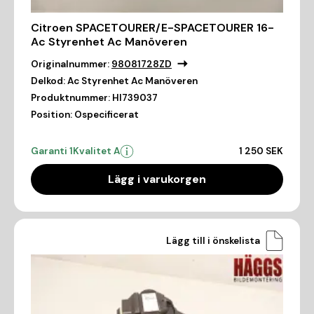
Citroen SPACETOURER/E-SPACETOURER 16-
Ac Styrenhet Ac Manöveren
Originalnummer:
98081728ZD
Delkod:
Ac Styrenhet Ac Manöveren
Produktnummer:
HI739037
Position:
Ospecificerat
Garanti 1
Kvalitet A
1 250 SEK
Lägg i varukorgen
Lägg till i önskelista