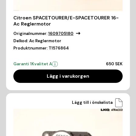
Citroen SPACETOURER/E-SPACETOURER 16-
Ac Reglermotor
Originalnummer:
1609705180
Delkod:
Ac Reglermotor
Produktnummer:
T1576864
Garanti 1
Kvalitet A
650 SEK
Lägg i varukorgen
Lägg till i önskelista