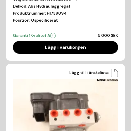
Delkod:
Abs Hydraulaggregat
Produktnummer:
HI739094
Position:
Ospecificerat
Garanti 1
Kvalitet A
5 000 SEK
Lägg i varukorgen
Lägg till i önskelista