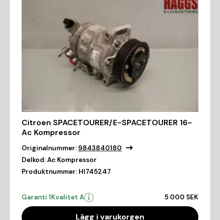
Citroen SPACETOURER/E-SPACETOURER 16-
Ac Kompressor
Originalnummer:
9843840180
Delkod:
Ac Kompressor
Produktnummer:
HI745247
Garanti 1
Kvalitet A
5 000 SEK
Lägg i varukorgen