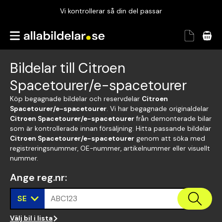
Vi kontrollerar så din del passar
Garanterad passform
Snabbt och tryggt
Bildelar till Citroen
Vi kontrollerar så din del passar
Spacetourer/e-spacetourer
Köp begagnade bildelar och reservdelar
Citroen
Spacetourer/e-spacetourer
. Vi har begagnade originaldelar
Citroen Spacetourer/e-spacetourer
från demonterade bilar
som är kontrollerade innan försäljning. Hitta passande bildelar
Citroen Spacetourer/e-spacetourer
genom att söka med
registreringsnummer, OE-nummer, artikelnummer eller visuellt
nummer.
Ange reg.nr
:
SE
ABC123
Välj bil i lista