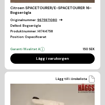
Citroen SPACETOURER/E-SPACETOURER 16-
Bogserögla
Originalnummer:
9675971080
Delkod:
Bogserögla
Produktnummer:
HI744758
Position:
Ospecificerat
Garanti 1
Kvalitet A
150 SEK
Lägg i varukorgen
Lägg till i önskelista