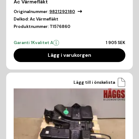
Ac Värmefläkt
Originalnummer:
9821292180
Delkod:
Ac Värmefläkt
Produktnummer:
T1576860
Garanti 1
Kvalitet A
1 905 SEK
Lägg i varukorgen
Lägg till i önskelista