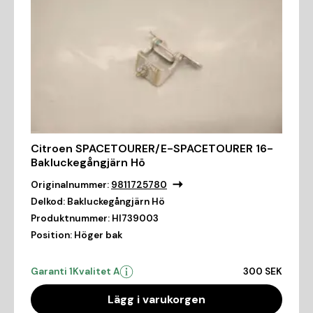
Citroen SPACETOURER/E-SPACETOURER 16-
Bakluckegångjärn Hö
Originalnummer:
9811725780
Delkod:
Bakluckegångjärn Hö
Produktnummer:
HI739003
Position:
Höger bak
Garanti 1
Kvalitet A
300 SEK
Lägg i varukorgen