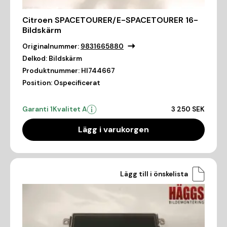
Citroen SPACETOURER/E-SPACETOURER 16-
Bildskärm
Originalnummer:
9831665880
Delkod:
Bildskärm
Produktnummer:
HI744667
Position:
Ospecificerat
Garanti 1
Kvalitet A
3 250 SEK
Lägg i varukorgen
Lägg till i önskelista