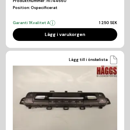
Produktnummer:
HI744660
Position:
Ospecificerat
Garanti 1
Kvalitet A
1 250 SEK
Lägg i varukorgen
Lägg till i önskelista