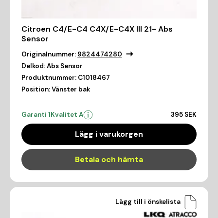
Citroen C4/E-C4 C4X/E-C4X III 21- Abs
Sensor
Originalnummer:
9824474280
Delkod:
Abs Sensor
Produktnummer:
C1018467
Position:
Vänster bak
Garanti 1
Kvalitet A
395 SEK
Lägg i varukorgen
Betala och hämta
Lägg till i önskelista