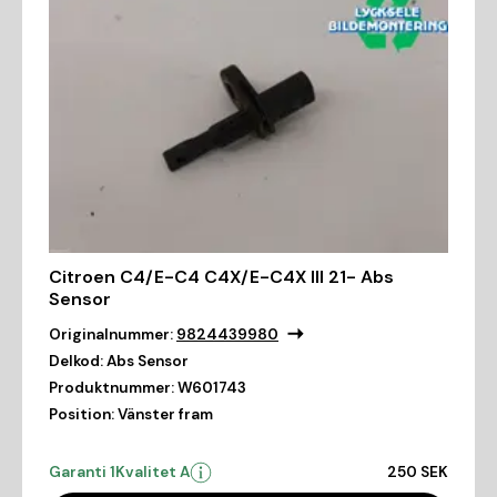
Citroen C4/E-C4 C4X/E-C4X III 21- Abs
Sensor
Originalnummer:
9824439980
Delkod:
Abs Sensor
Produktnummer:
W601743
Position:
Vänster fram
Garanti 1
Kvalitet A
250 SEK