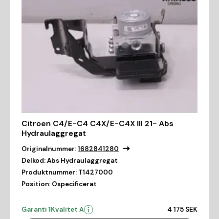
Citroen C4/E-C4 C4X/E-C4X III 21- Abs
Hydraulaggregat
Originalnummer:
1682841280
Delkod:
Abs Hydraulaggregat
Produktnummer:
T1427000
Position:
Ospecificerat
Garanti 1
Kvalitet A
4 175 SEK