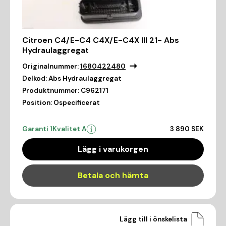
Citroen C4/E-C4 C4X/E-C4X III 21- Abs
Hydraulaggregat
Originalnummer:
1680422480
Delkod:
Abs Hydraulaggregat
Produktnummer:
C962171
Position:
Ospecificerat
Garanti 1
Kvalitet A
3 890 SEK
Lägg i varukorgen
Betala och hämta
Lägg till i önskelista