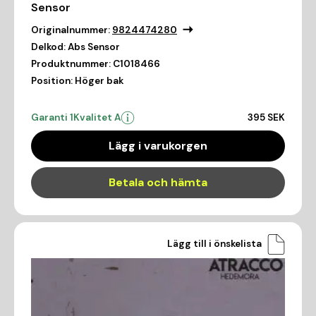
Sensor
Originalnummer:
9824474280
Delkod:
Abs Sensor
Produktnummer:
C1018466
Position:
Höger bak
Garanti 1
Kvalitet A
395 SEK
Lägg i varukorgen
Betala och hämta
Lägg till i önskelista