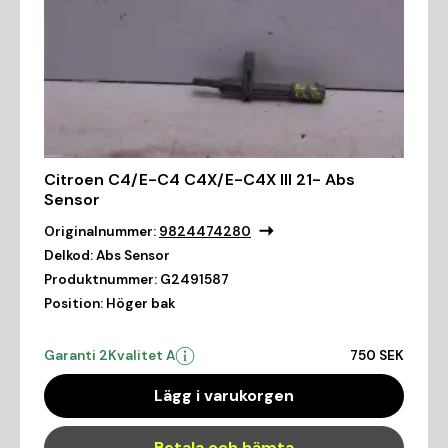
Citroen C4/E-C4 C4X/E-C4X III 21- Abs
Sensor
Originalnummer:
9824474280
Delkod:
Abs Sensor
Produktnummer:
G2491587
Position:
Höger bak
Garanti 2
Kvalitet A
750 SEK
Lägg i varukorgen
Betala och hämta