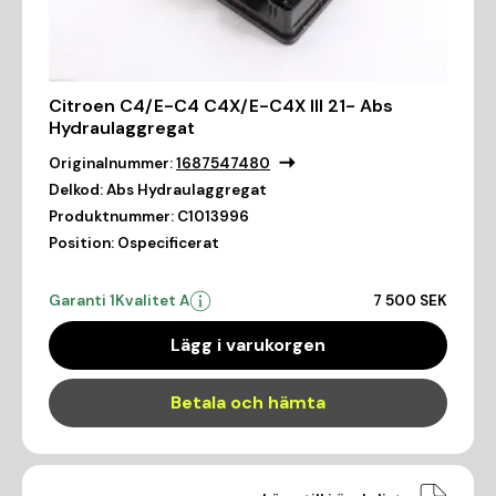
Citroen C4/E-C4 C4X/E-C4X III 21- Abs
Hydraulaggregat
Originalnummer:
1687547480
Delkod:
Abs Hydraulaggregat
Produktnummer:
C1013996
Position:
Ospecificerat
Garanti 1
Kvalitet A
7 500 SEK
Lägg i varukorgen
Betala och hämta