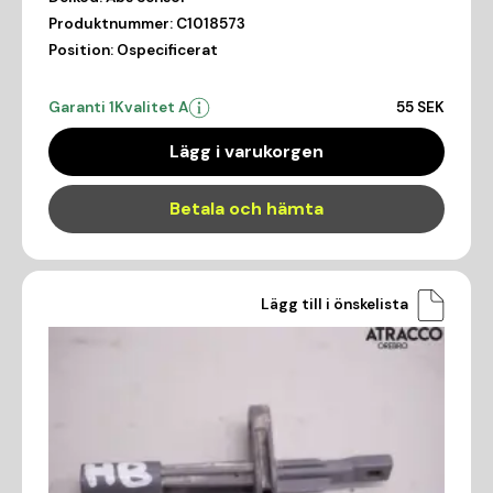
Produktnummer:
C1018573
Position:
Ospecificerat
Garanti 1
Kvalitet A
55 SEK
Lägg i varukorgen
Betala och hämta
Lägg till i önskelista