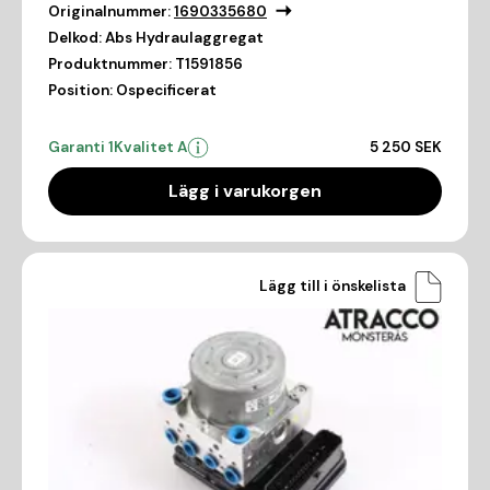
Originalnummer:
1690335680
Delkod:
Abs Hydraulaggregat
Produktnummer:
T1591856
Position:
Ospecificerat
Garanti 1
Kvalitet A
5 250 SEK
Lägg i varukorgen
Lägg till i önskelista