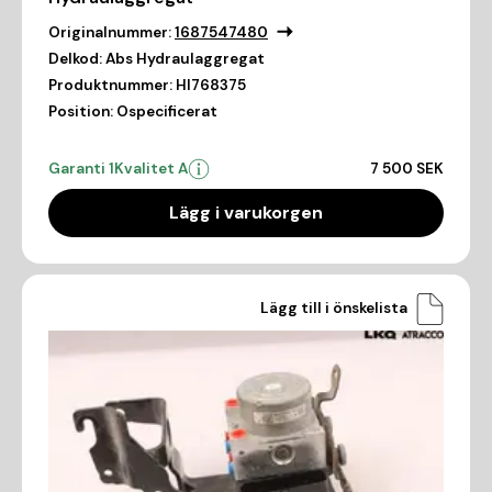
Originalnummer:
1687547480
Delkod:
Abs Hydraulaggregat
Produktnummer:
HI768375
Position:
Ospecificerat
Garanti 1
Kvalitet A
7 500 SEK
Lägg i varukorgen
Lägg till i önskelista