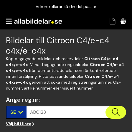
Vi kontrollerar så din del passar
Garanterad passform
Snabbt och tryggt
Bildelar till Citroen C4/e-c4
Vi kontrollerar så din del passar
c4x/e-c4x
Köp begagnade bildelar och reservdelar
Citroen C4/e-c4
c4x/e-c4x
. Vi har begagnade originaldelar
Citroen C4/e-c4
c4x/e-c4x
från demonterade bilar som är kontrollerade
innan försäljning. Hitta passande bildelar
Citroen C4/e-c4
c4x/e-c4x
genom att söka med registreringsnummer, OE-
nummer, artikelnummer eller visuellt nummer.
Ange reg.nr
:
SE
ABC123
Välj bil i lista