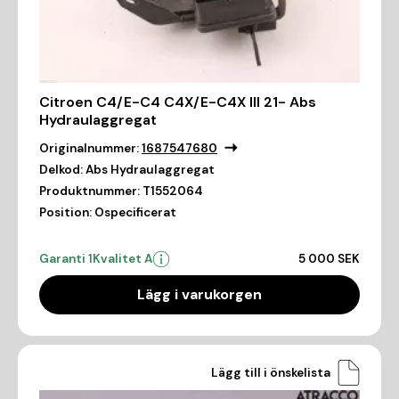
Citroen C4/E-C4 C4X/E-C4X III 21- Abs
Hydraulaggregat
Originalnummer:
1687547680
Delkod:
Abs Hydraulaggregat
Produktnummer:
T1552064
Position:
Ospecificerat
Garanti 1
Kvalitet A
5 000 SEK
Lägg i varukorgen
Lägg till i önskelista