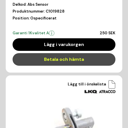
Delkod:
Abs Sensor
Produktnummer:
C1019828
Position:
Ospecificerat
Garanti 1
Kvalitet A
250 SEK
Lägg i varukorgen
Betala och hämta
Lägg till i önskelista