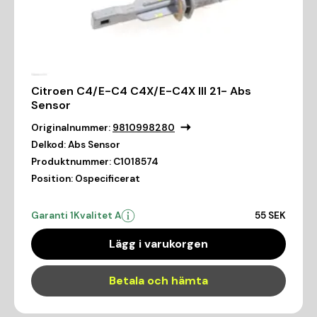
Citroen C4/E-C4 C4X/E-C4X III 21- Abs
Sensor
Originalnummer:
9810998280
Delkod:
Abs Sensor
Produktnummer:
C1018574
Position:
Ospecificerat
Garanti 1
Kvalitet A
55 SEK
Lägg i varukorgen
Betala och hämta