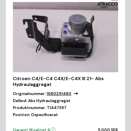
Citroen C4/E-C4 C4X/E-C4X III 21- Abs
Hydraulaggregat
Originalnummer:
1680291480
Delkod:
Abs Hydraulaggregat
Produktnummer:
T1447397
Position:
Ospecificerat
Garanti 1
Kvalitet A
5 000 SEK