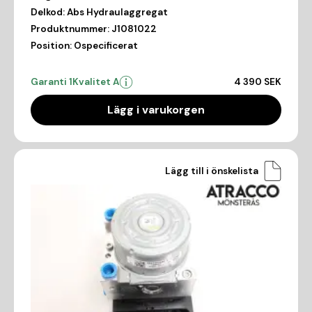
Delkod:
Abs Hydraulaggregat
Produktnummer:
J1081022
Position:
Ospecificerat
Garanti 1
Kvalitet A
4 390 SEK
Lägg i varukorgen
Lägg till i önskelista