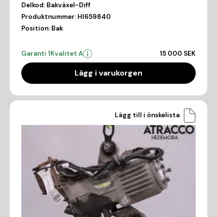
Delkod:
Bakväxel-Diff
Produktnummer:
HI659840
Position:
Bak
Garanti 1
Kvalitet A
15 000 SEK
Lägg i varukorgen
Lägg till i önskelista