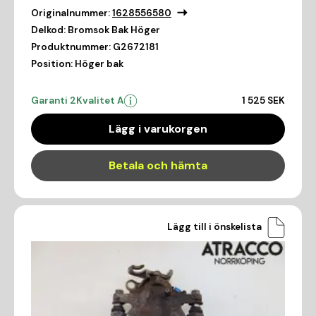
Originalnummer:
1628556580
Delkod:
Bromsok Bak Höger
Produktnummer:
G2672181
Position:
Höger bak
Garanti 2
Kvalitet A
1 525 SEK
Lägg i varukorgen
Betala och hämta
Lägg till i önskelista