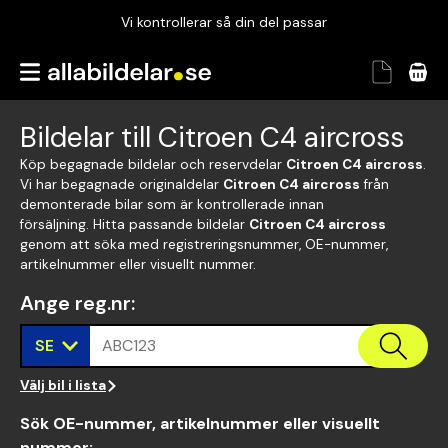
Vi kontrollerar så din del passar
Garanterad passform
Snabbt och tryggt
Bildelar till Citroen C4 aircross
Vi kontrollerar så din del passar
Köp begagnade bildelar och reservdelar
Citroen C4 aircross
.
Vi har begagnade originaldelar
Citroen C4 aircross
från
demonterade bilar som är kontrollerade innan
försäljning. Hitta passande bildelar
Citroen C4 aircross
genom att söka med registreringsnummer, OE-nummer,
artikelnummer eller visuellt nummer.
Ange reg.nr
:
SE
ABC123
Välj bil i lista
Sök OE-nummer, artikelnummer eller visuellt
nummer
: