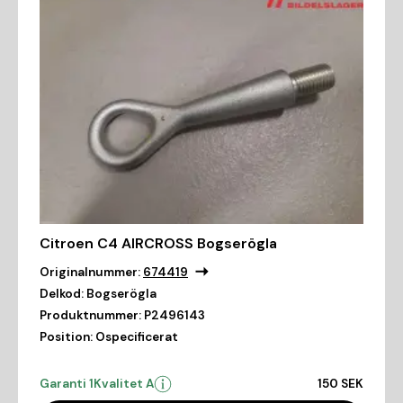
Citroen C4 AIRCROSS Bogserögla
Originalnummer:
674419
Delkod:
Bogserögla
Produktnummer:
P2496143
Position:
Ospecificerat
Garanti 1
Kvalitet A
150 SEK