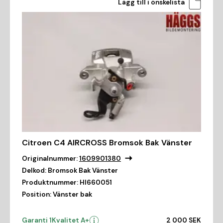
Lägg till i önskelista
Citroen C4 AIRCROSS Bromsok Bak Vänster
Originalnummer:
1609901380
Delkod:
Bromsok Bak Vänster
Produktnummer:
HI660051
Position:
Vänster bak
Garanti 1
Kvalitet A+
2 000 SEK