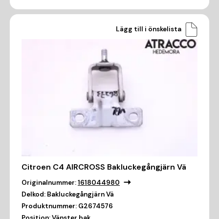
Lägg till i önskelista
Citroen C4 AIRCROSS Bakluckegångjärn Vä
Originalnummer:
1618044980
Delkod:
Bakluckegångjärn Vä
Produktnummer:
G2674576
Position:
Vänster bak