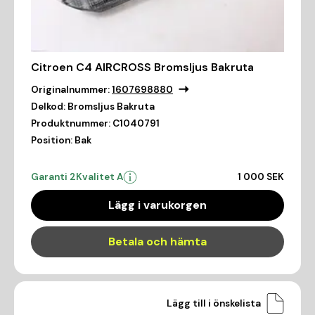
Citroen C4 AIRCROSS Bromsljus Bakruta
Originalnummer:
1607698880
Delkod:
Bromsljus Bakruta
Produktnummer:
C1040791
Position:
Bak
Garanti 2
Kvalitet A
1 000 SEK
Lägg i varukorgen
Betala och hämta
Lägg till i önskelista