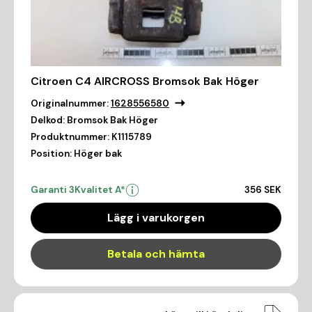
Citroen C4 AIRCROSS Bromsok Bak Höger
Originalnummer:
1628556580
Delkod:
Bromsok Bak Höger
Produktnummer:
K1115789
Position:
Höger bak
Garanti 3
Kvalitet A*
356 SEK
Lägg i varukorgen
Betala och hämta