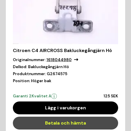
Citroen C4 AIRCROSS Bakluckegångjärn Hö
Originalnummer:
1618044980
Delkod:
Bakluckegångjärn Hö
Produktnummer:
G2674575
Position:
Höger bak
Garanti 2
Kvalitet A
125 SEK
Lägg i varukorgen
Betala och hämta