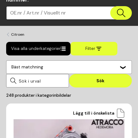
OE.nr / Art.nr / Visuellt nr
Citroen
Visa alla underkategorier
Filter
Bäst matchning
Sök
248
produkter i kategorin
bildelar
Lägg till i önskelista