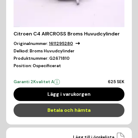
Citroen C4 AIRCROSS Broms Huvudcylinder
Originalnummer:
1611295280
Delkod:
Broms Huvudcylinder
Produktnummer:
G2671810
Position:
Ospecificerat
Garanti 2
Kvalitet A
625 SEK
Lägg i varukorgen
Betala och hämta
Lägg till i önskelista