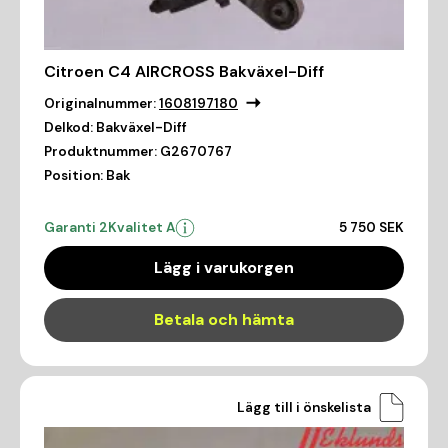
Citroen C4 AIRCROSS Bakväxel-Diff
Originalnummer:
1608197180
Delkod:
Bakväxel-Diff
Produktnummer:
G2670767
Position:
Bak
Garanti 2
Kvalitet A
5 750 SEK
Lägg i varukorgen
Betala och hämta
Lägg till i önskelista