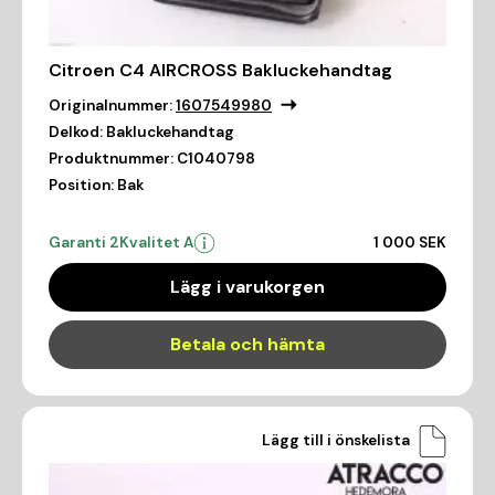
Citroen C4 AIRCROSS Bakluckehandtag
Originalnummer:
1607549980
Delkod:
Bakluckehandtag
Produktnummer:
C1040798
Position:
Bak
Garanti 2
Kvalitet A
1 000 SEK
Lägg i varukorgen
Betala och hämta
Lägg till i önskelista