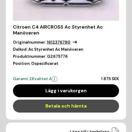
Citroen C4 AIRCROSS Ac Styrenhet Ac
Manöveren
Originalnummer:
1612376780
Delkod:
Ac Styrenhet Ac Manöveren
Produktnummer:
G2675776
Position:
Ospecificerat
Garanti 2
Kvalitet A
1 875 SEK
Lägg i varukorgen
Betala och hämta
Lägg till i önskelista