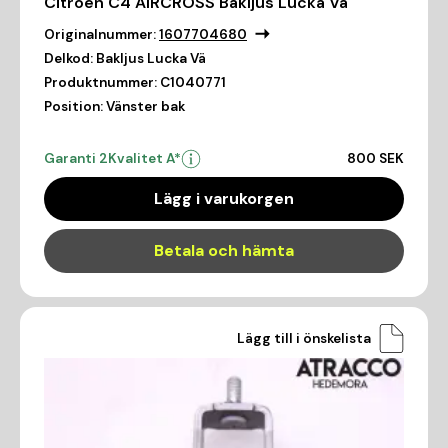
Citroen C4 AIRCROSS Bakljus Lucka Vä
Originalnummer:
1607704680
Delkod:
Bakljus Lucka Vä
Produktnummer:
C1040771
Position:
Vänster bak
Garanti 2
Kvalitet A*
800 SEK
Lägg i varukorgen
Betala och hämta
Lägg till i önskelista