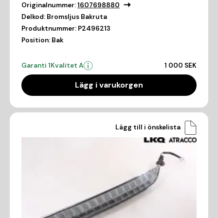
Originalnummer:
1607698880
Delkod:
Bromsljus Bakruta
Produktnummer:
P2496213
Position:
Bak
Garanti 1
Kvalitet A
1 000 SEK
Lägg i varukorgen
Lägg till i önskelista