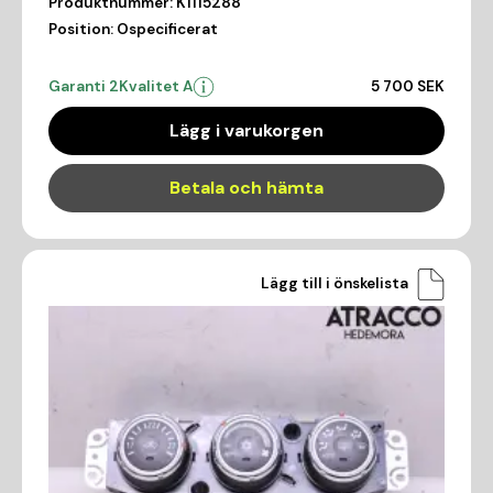
Produktnummer:
K1115288
Position:
Ospecificerat
Garanti 2
Kvalitet A
5 700 SEK
Lägg i varukorgen
Betala och hämta
Lägg till i önskelista