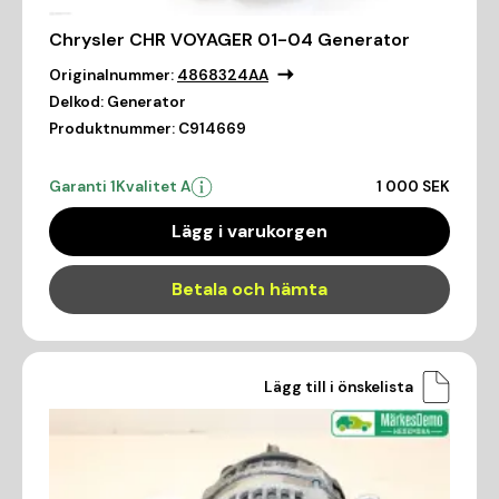
Chrysler CHR VOYAGER 01-04 Generator
Originalnummer:
4868324AA
Delkod:
Generator
Produktnummer:
C914669
Garanti 1
Kvalitet A
1 000 SEK
Lägg i varukorgen
Betala och hämta
Lägg till i önskelista