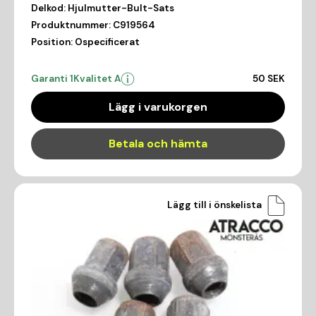
Delkod:
Hjulmutter-Bult-Sats
Produktnummer:
C919564
Position:
Ospecificerat
Garanti 1
Kvalitet A
50 SEK
Lägg i varukorgen
Betala och hämta
Lägg till i önskelista