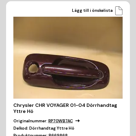
Lägg till i önskelista
Chrysler CHR VOYAGER 01-04 Dörrhandtag
Yttre Hö
Originalnummer:
RP70WB7AC
Delkod:
Dörrhandtag Yttre Hö
Produktnummer:
B669868