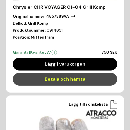
Chrysler CHR VOYAGER 01-04 Grill Komp
Originalnummer:
4857389AA
Delkod:
Grill Komp
Produktnummer:
C914651
Position:
Mitten fram
Garanti 1
Kvalitet A*
750 SEK
Lägg i varukorgen
Betala och hämta
Lägg till i önskelista