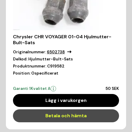
Chrysler CHR VOYAGER 01-04 Hjulmutter-
Bult-Sats
Originalnummer:
6502738
Delkod:
Hjulmutter-Bult-Sats
Produktnummer:
C919582
Position:
Ospecificerat
Garanti 1
Kvalitet A
50 SEK
Lägg i varukorgen
Betala och hämta