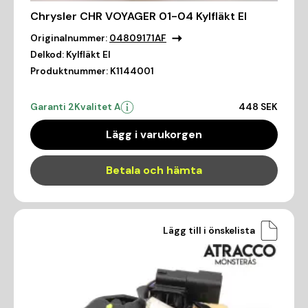
Chrysler CHR VOYAGER 01-04 Kylfläkt El
Originalnummer:
04809171AF
Delkod:
Kylfläkt El
Produktnummer:
K1144001
Garanti 2
Kvalitet A
448 SEK
Lägg i varukorgen
Betala och hämta
Lägg till i önskelista