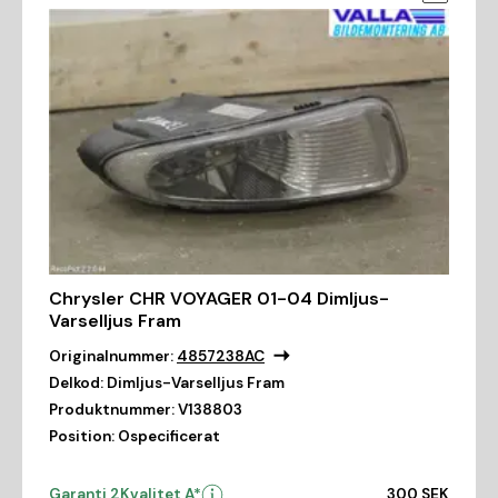
Chrysler CHR VOYAGER 01-04 Dimljus-
Varselljus Fram
Originalnummer:
4857238AC
Delkod:
Dimljus-Varselljus Fram
Produktnummer:
V138803
Position:
Ospecificerat
Garanti 2
Kvalitet A*
300 SEK