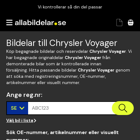
Vi kontrollerar så din del passar
Garanterad passform
Snabbt och tryggt
Bildelar till Chrysler Voyager
Vi kontrollerar så din del passar
Köp begagnade bildelar och reservdelar
Chrysler Voyager
. Vi
har begagnade originaldelar
Chrysler Voyager
från
demonterade bilar som är kontrollerade innan
försäljning. Hitta passande bildelar
Chrysler Voyager
genom
att söka med registreringsnummer, OE-nummer,
artikelnummer eller visuellt nummer.
Ange reg.nr
:
SE
ABC123
Välj bil i lista
Sök OE-nummer, artikelnummer eller visuellt
nummer
: