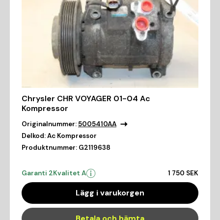
Chrysler CHR VOYAGER 01-04 Ac
Kompressor
Originalnummer:
5005410AA
Delkod:
Ac Kompressor
Produktnummer:
G2119638
Garanti 2
Kvalitet A
1 750 SEK
Lägg i varukorgen
Betala och hämta