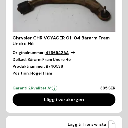
Chrysler CHR VOYAGER 01-04 Bärarm Fram
Undre Hö
Originalnummer:
4766542AA
Delkod:
Bärarm Fram Undre Hö
Produktnummer:
B740536
Position:
Höger fram
Garanti 2
Kvalitet A*
395 SEK
Lägg i varukorgen
Lägg till i önskelista