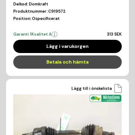
Delkod:
Domkraft
Produktnummer:
C919572
Position:
Ospecificerat
Garanti 1
Kvalitet A
313 SEK
Lägg i varukorgen
Betala och hämta
Lägg till i önskelista