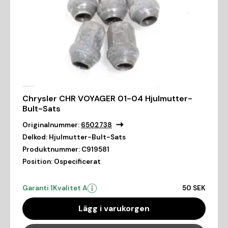
Chrysler CHR VOYAGER 01-04 Hjulmutter-
Bult-Sats
Originalnummer:
6502738
Delkod:
Hjulmutter-Bult-Sats
Produktnummer:
C919581
Position:
Ospecificerat
Garanti 1
Kvalitet A
50 SEK
Lägg i varukorgen