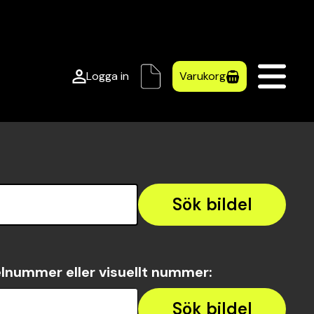
Logga in
Varukorg
Sök bildel
lnummer eller visuellt nummer
:
Sök bildel