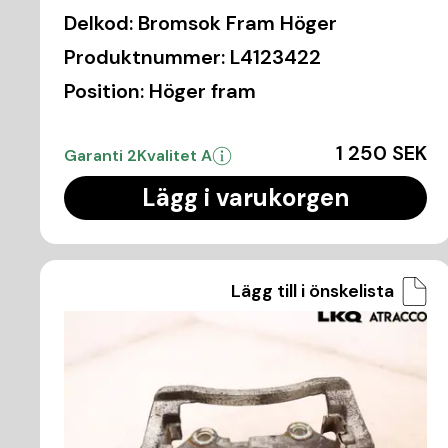
Delkod:
Bromsok Fram Höger
Produktnummer:
L4123422
Position:
Höger fram
1 250 SEK
Garanti 2
Kvalitet A
Lägg i varukorgen
Lägg till i önskelista