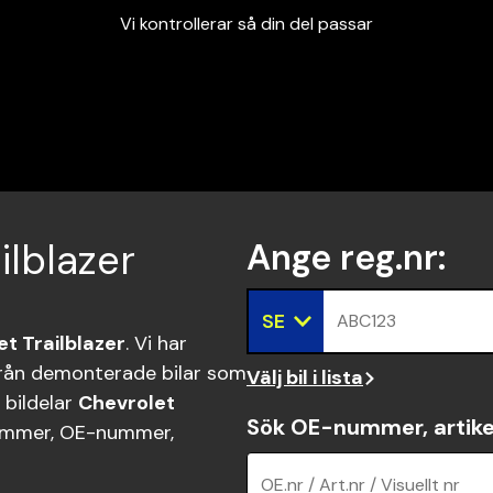
Vi kontrollerar så din del passar
Garanterad passform
Snabbt och tryggt
Vi kontrollerar så din del passar
ailblazer
Ange reg.nr
:
SE
ABC123
t Trailblazer
. Vi har
rån demonterade bilar som
Välj bil i lista
 bildelar
Chevrolet
Sök OE-nummer, artike
ummer, OE-nummer,
OE.nr / Art.nr / Visuellt nr