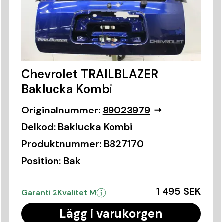
Chevrolet TRAILBLAZER
Baklucka Kombi
Originalnummer:
89023979
Delkod:
Baklucka Kombi
Produktnummer:
B827170
Position:
Bak
1 495 SEK
Garanti 2
Kvalitet M
Lägg i varukorgen