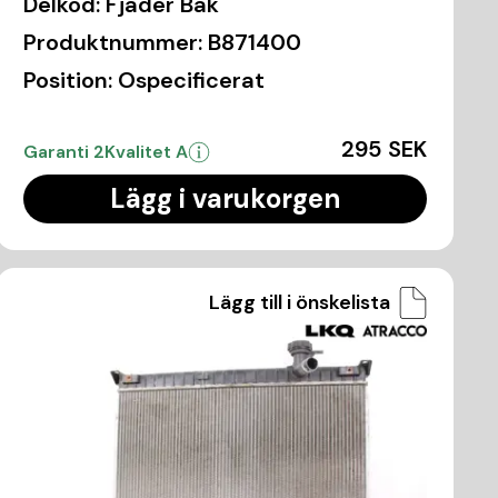
Delkod:
Fjäder Bak
Produktnummer:
B871400
Position:
Ospecificerat
295 SEK
Garanti 2
Kvalitet A
Lägg i varukorgen
Lägg till i önskelista