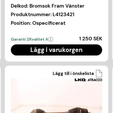
Delkod:
Bromsok Fram Vänster
Produktnummer:
L4123421
Position:
Ospecificerat
1 250 SEK
Garanti 2
Kvalitet A
Lägg i varukorgen
Lägg till i önskelista