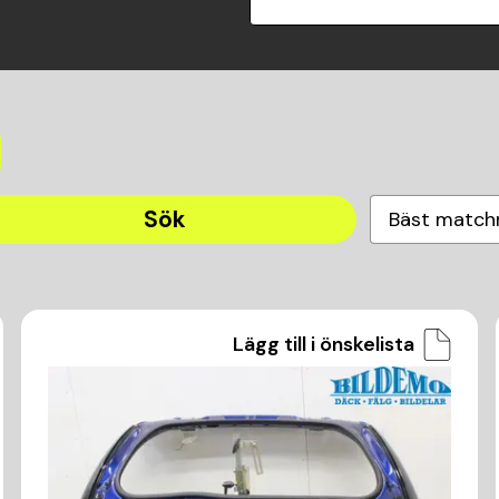
Sök
Bäst match
Lägg till i önskelista