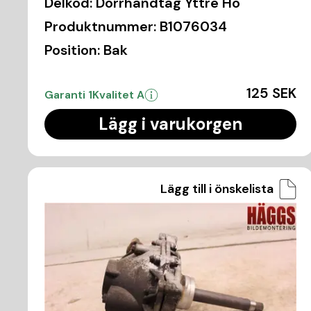
Delkod:
Dörrhandtag Yttre Hö
Produktnummer:
B1076034
Position:
Bak
125 SEK
Garanti 1
Kvalitet A
Lägg i varukorgen
Lägg till i önskelista