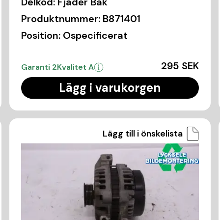
Delkod:
Fjäder Bak
Produktnummer:
B871401
Position:
Ospecificerat
295 SEK
Garanti 2
Kvalitet A
Lägg i varukorgen
Lägg till i önskelista