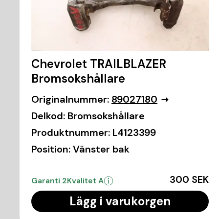
Chevrolet TRAILBLAZER
Bromsokshållare
Originalnummer:
89027180
Delkod:
Bromsokshållare
Produktnummer:
L4123399
Position:
Vänster bak
300 SEK
Garanti 2
Kvalitet A
Lägg i varukorgen