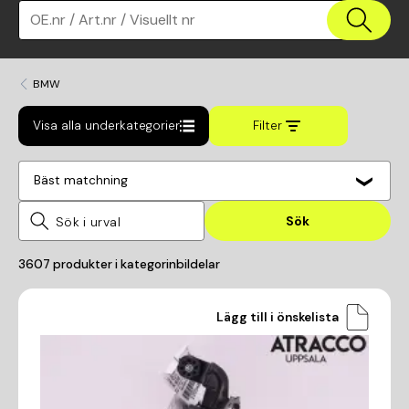
OE.nr / Art.nr / Visuellt nr
BMW
Visa alla underkategorier
Filter
Bäst matchning
Sök
3607
produkter i kategorin
bildelar
Lägg till i önskelista