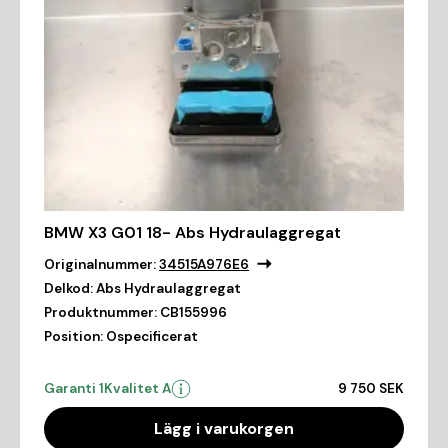
BMW X3 G01 18- Abs Hydraulaggregat
Originalnummer:
34515A976E6
Delkod:
Abs Hydraulaggregat
Produktnummer:
CB155996
Position:
Ospecificerat
Garanti 1
Kvalitet A
9 750 SEK
Lägg i varukorgen