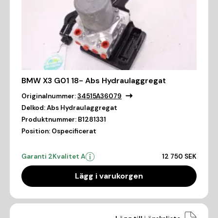
BMW X3 G01 18- Abs Hydraulaggregat
Originalnummer:
34515A36079
Delkod:
Abs Hydraulaggregat
Produktnummer:
B1281331
Position:
Ospecificerat
Garanti 2
Kvalitet A
12 750 SEK
Lägg i varukorgen