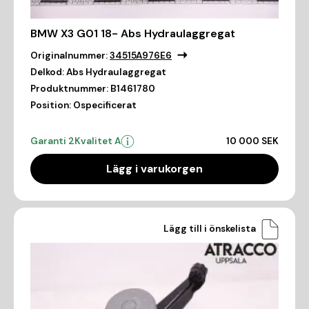
BMW X3 G01 18- Abs Hydraulaggregat
Originalnummer:
34515A976E6
Delkod:
Abs Hydraulaggregat
Produktnummer:
B1461780
Position:
Ospecificerat
Garanti 2
Kvalitet A
10 000 SEK
Lägg i varukorgen
Lägg till i önskelista