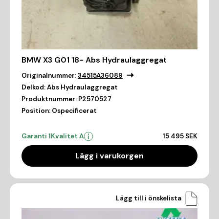
BMW X3 G01 18- Abs Hydraulaggregat
Originalnummer:
34515A36089
Delkod:
Abs Hydraulaggregat
Produktnummer:
P2570527
Position:
Ospecificerat
Garanti 1
Kvalitet A
15 495 SEK
Lägg i varukorgen
Lägg till i önskelista