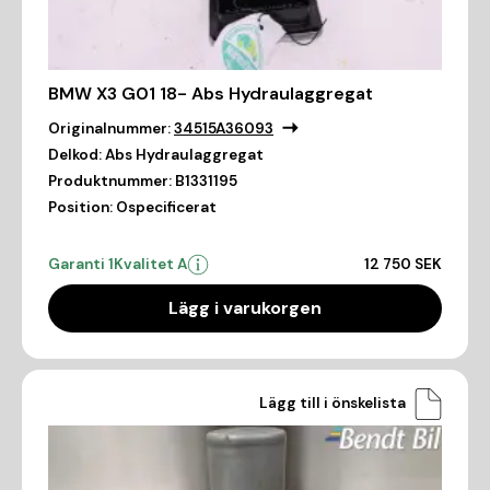
BMW X3 G01 18- Abs Hydraulaggregat
Originalnummer:
34515A36093
Delkod:
Abs Hydraulaggregat
Produktnummer:
B1331195
Position:
Ospecificerat
Garanti 1
Kvalitet A
12 750 SEK
Lägg i varukorgen
Lägg till i önskelista