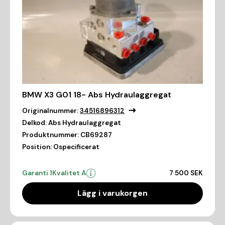
BMW X3 G01 18- Abs Hydraulaggregat
Originalnummer:
34516896312
Delkod:
Abs Hydraulaggregat
Produktnummer:
CB69287
Position:
Ospecificerat
Garanti 1
Kvalitet A
7 500 SEK
Lägg i varukorgen