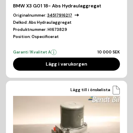
BMW X3 G01 18- Abs Hydraulaggregat
Originalnummer:
34517916217
Delkod:
Abs Hydraulaggregat
Produktnummer:
HI673829
Position:
Ospecificerat
Garanti 1
Kvalitet A
10 000 SEK
Lägg i varukorgen
Lägg till i önskelista