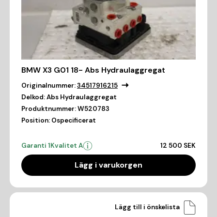
BMW X3 G01 18- Abs Hydraulaggregat
Originalnummer:
34517916215
Delkod:
Abs Hydraulaggregat
Produktnummer:
W520783
Position:
Ospecificerat
Garanti 1
Kvalitet A
12 500 SEK
Lägg i varukorgen
Lägg till i önskelista