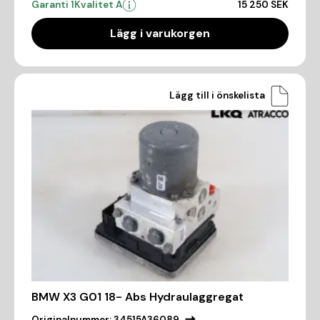
Garanti 1
Kvalitet A
15 250 SEK
Lägg i varukorgen
Lägg till i önskelista
BMW X3 G01 18- Abs Hydraulaggregat
Originalnummer:
34515A36089