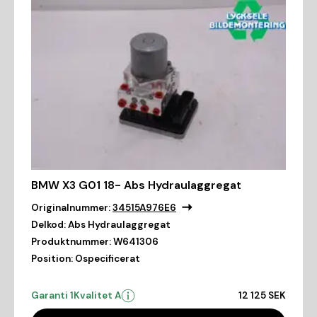
BMW X3 G01 18- Abs Hydraulaggregat
Originalnummer:
34515A976E6
Delkod:
Abs Hydraulaggregat
Produktnummer:
W641306
Position:
Ospecificerat
Garanti 1
Kvalitet A
12 125 SEK