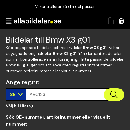
Vi kontrollerar så din del passar
Garanterad passform
Snabbt och tryggt
Bildelar till Bmw X3 g01
Vi kontrollerar så din del passar
Köp begagnade bildelar och reservdelar
Bmw X3 g01
. Vi har
begagnade originaldelar
Bmw X3 g01
från demonterade bilar
som är kontrollerade innan försäljning. Hitta passande bildelar
Bmw X3 g01
genom att söka med registreringsnummer, OE-
nummer, artikelnummer eller visuellt nummer.
Ange reg.nr
:
SE
ABC123
Välj bil i lista
Sök OE-nummer, artikelnummer eller visuellt
nummer
: