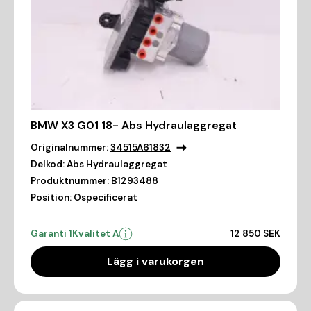
BMW X3 G01 18- Abs Hydraulaggregat
Originalnummer:
34515A61832
Delkod:
Abs Hydraulaggregat
Produktnummer:
B1293488
Position:
Ospecificerat
Garanti 1
Kvalitet A
12 850 SEK
Lägg i varukorgen