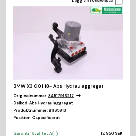
Lägg till i önskelista
BMW X3 G01 18- Abs Hydraulaggregat
Originalnummer:
34517916217
Delkod:
Abs Hydraulaggregat
Produktnummer:
B1165913
Position:
Ospecificerat
Garanti 1
Kvalitet A
12 950 SEK