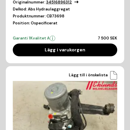
Originalnummer:
34516896312
Delkod:
Abs Hydraulaggregat
Produktnummer:
CB73698
Position:
Ospecificerat
Garanti 1
Kvalitet A
7 500 SEK
Lägg i varukorgen
Lägg till i önskelista