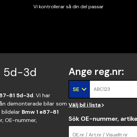
Vi kontrollerar så din del passar
Garanterad passform
Snabbt och tryggt
Vi kontrollerar så din del passar
81 5d-3d
Ange reg.nr
:
SE
ABC123
87-81 5d-3d
. Vi har
ån demonterade bilar som
Välj bil i lista
 bildelar
Bmw 1 e87-81
Sök OE-nummer, artike
r, OE-nummer,
OE.nr / Art.nr / Visuellt nr