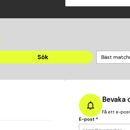
Sök
Bäst match
Bevaka 
Få ett e-post
E-post
*