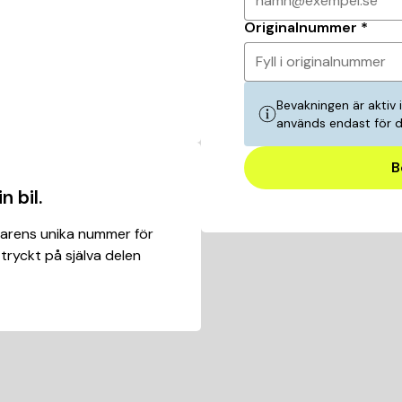
namn@exempel.se
Originalnummer
*
Fyll i originalnummer
Bevakningen är aktiv 
används endast för 
B
n bil.
karens unika nummer för
 tryckt på själva delen