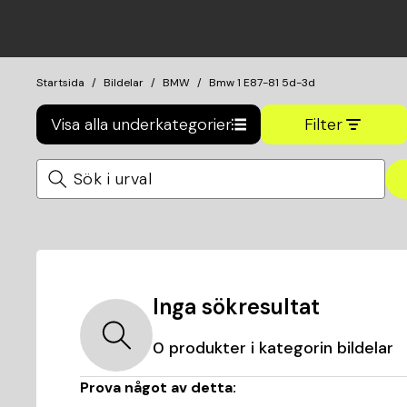
Startsida
Bildelar
BMW
Bmw 1 E87-81 5d-3d
Visa alla underkategorier
Filter
Inga sökresultat
0
produkter i kategorin
bildelar
Prova något av detta: