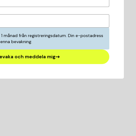
i 1 månad från registreringsdatum. Din e-postadress
denna bevakning.
evaka och meddela mig