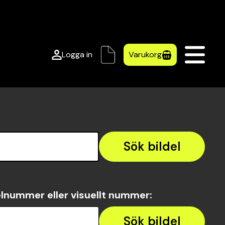
Logga in
Varukorg
Sök bildel
lnummer eller visuellt nummer
:
Sök bildel