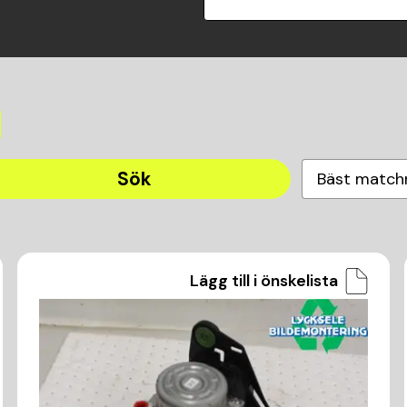
Sök
Bäst match
Lägg till i önskelista