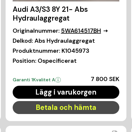
Audi A3/S3 8Y 21- Abs
Hydraulaggregat
Originalnummer:
5WA614517BH
Delkod:
Abs Hydraulaggregat
Produktnummer:
K1045973
Position:
Ospecificerat
7 800 SEK
Garanti 1
Kvalitet A
Lägg i varukorgen
Betala och hämta