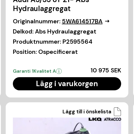
Hydraulaggregat
Originalnummer:
5WA614517BA
Delkod:
Abs Hydraulaggregat
Produktnummer:
P2595564
Position:
Ospecificerat
10 975 SEK
Garanti 1
Kvalitet A
Lägg i varukorgen
Lägg till i önskelista