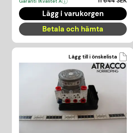
11 644 SEK
Garanti 1
Kvalitet A
Lägg i varukorgen
Betala och hämta
Lägg till i önskelista