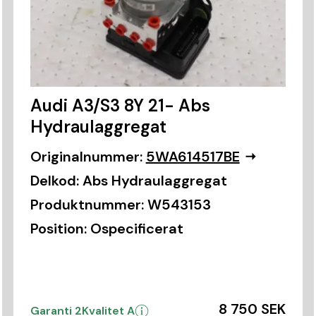
Audi A3/S3 8Y 21- Abs
Hydraulaggregat
Originalnummer:
5WA614517BE
Delkod:
Abs Hydraulaggregat
Produktnummer:
W543153
Position:
Ospecificerat
8 750 SEK
Garanti 2
Kvalitet A