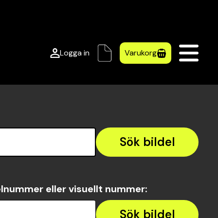
Logga in
Varukorg
Sök bildel
lnummer eller visuellt nummer
:
Sök bildel