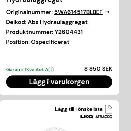
Originalnummer:
5WA614517BLBEF
Delkod:
Abs Hydraulaggregat
Produktnummer:
Y2604431
Position:
Ospecificerat
8 850 SEK
Garanti 1
Kvalitet A
Lägg i varukorgen
Lägg till i önskelista