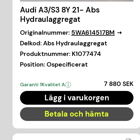
Audi A3/S3 8Y 21- Abs
Hydraulaggregat
Originalnummer:
5WA614517BM
Delkod:
Abs Hydraulaggregat
Produktnummer:
K1077474
Position:
Ospecificerat
7 880 SEK
Garanti 1
Kvalitet A
Lägg i varukorgen
Betala och hämta