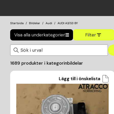
Startsida
Bildelar
Audi
AUDI A3/S3 8Y
Visa alla underkategorier
Filter
1689
produkter i kategorin
bildelar
Lägg till i önskelista