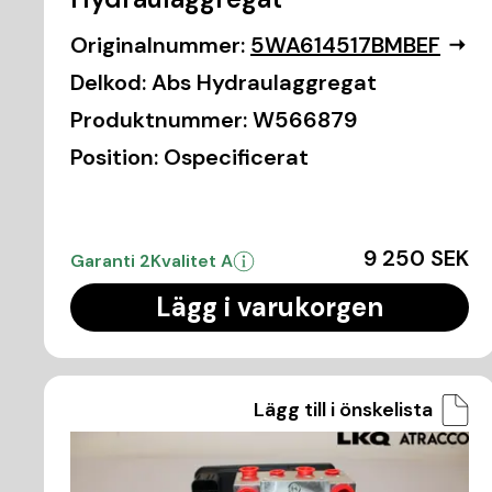
Originalnummer:
5WA614517BMBEF
Delkod:
Abs Hydraulaggregat
Produktnummer:
W566879
Position:
Ospecificerat
9 250 SEK
Garanti 2
Kvalitet A
Lägg i varukorgen
Lägg till i önskelista