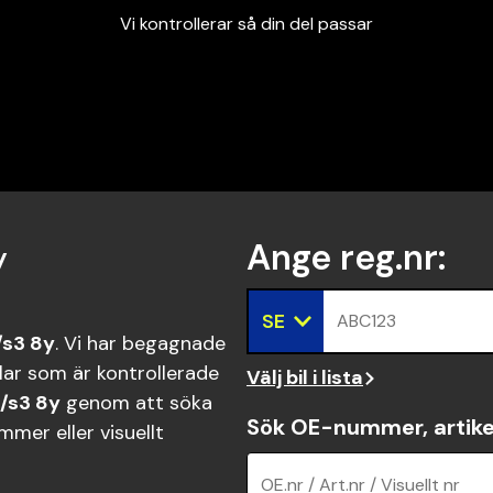
Vi kontrollerar så din del passar
Garanterad passform
Snabbt och tryggt
Vi kontrollerar så din del passar
y
Ange reg.nr
:
SE
ABC123
/s3 8y
. Vi har begagnade
ar som är kontrollerade
Välj bil i lista
/s3 8y
genom att söka
Sök OE-nummer, artike
mer eller visuellt
OE.nr / Art.nr / Visuellt nr