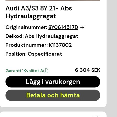
Audi A3/S3 8Y 21- Abs
Hydraulaggregat
Originalnummer:
8Y0614517D
Delkod:
Abs Hydraulaggregat
Produktnummer:
K1137802
Position:
Ospecificerat
6 304 SEK
Garanti 1
Kvalitet A
Lägg i varukorgen
Betala och hämta