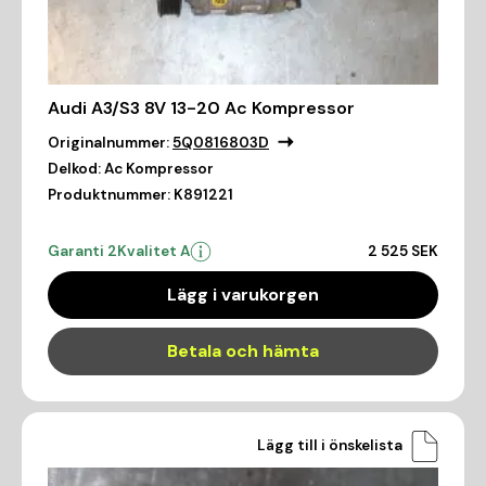
Audi A3/S3 8V 13-20 Ac Kompressor
Originalnummer:
5Q0816803D
Delkod:
Ac Kompressor
Produktnummer:
K891221
Garanti 2
Kvalitet A
2 525 SEK
Lägg i varukorgen
Betala och hämta
Lägg till i önskelista