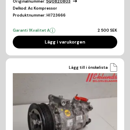
Originalnummer:
5Q0820803
Delkod:
Ac Kompressor
Produktnummer:
HI723666
Garanti 1
Kvalitet A
2 500 SEK
Lägg i varukorgen
Lägg till i önskelista