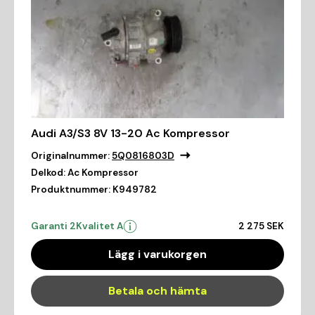
Audi A3/S3 8V 13-20 Ac Kompressor
Originalnummer:
5Q0816803D
Delkod:
Ac Kompressor
Produktnummer:
K949782
Garanti 2
Kvalitet A
2 275 SEK
Lägg i varukorgen
Betala och hämta