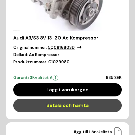
Audi A3/S3 8V 13-20 Ac Kompressor
Originalnummer:
5Q0816803D
Delkod:
Ac Kompressor
Produktnummer:
C1029980
Garanti 3
Kvalitet A
635 SEK
Lägg i varukorgen
Betala och hämta
Lägg till i önskelista