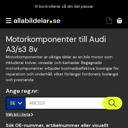
Vi kontrollerar så din del passar
Garanterad passform
Snabbt och tryggt
Motorkomponenter till Audi
Vi kontrollerar så din del passar
A3/s3 8v
Motorkomponenter är viktiga delar av en bils motor som
inkluderar kolvar, vevaxlar och kamaxlar. Begagnade
motorkomponenter erbjuder kostnadseffektiva lösningar för
reparation och underhåll, vilket förlänger fordonets livslängd
och prestanda.
Ange reg.nr
:
SE
ABC123
Välj bil i lista
Sök OE-nummer, artikelnummer eller visuellt