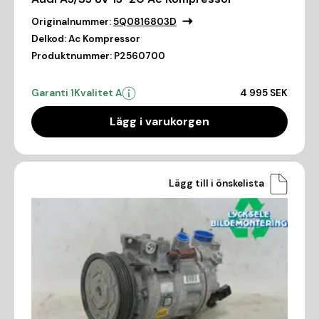
Originalnummer:
5Q0816803D
Delkod:
Ac Kompressor
Produktnummer:
P2560700
Garanti 1
Kvalitet A
4 995 SEK
Lägg i varukorgen
Lägg till i önskelista