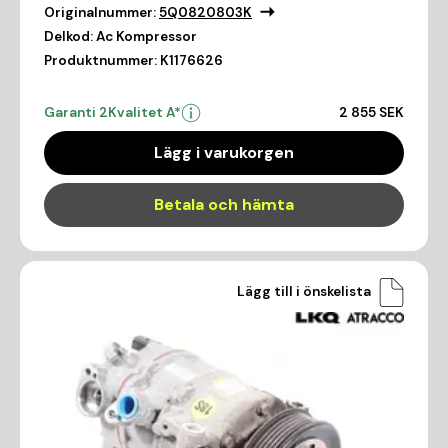
Originalnummer:
5Q0820803K
Delkod:
Ac Kompressor
Produktnummer:
K1176626
Garanti 2
Kvalitet A*
2 855 SEK
Lägg i varukorgen
Betala och hämta
Lägg till i önskelista