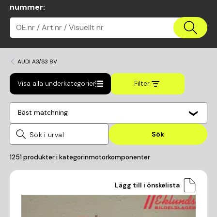
nummer
:
OE.nr / Art.nr / Visuellt nr
AUDI A3/S3 8V
Visa alla underkategorier
Filter
Bäst matchning
Sök
1251
produkter i kategorin
motorkomponenter
Lägg till i önskelista