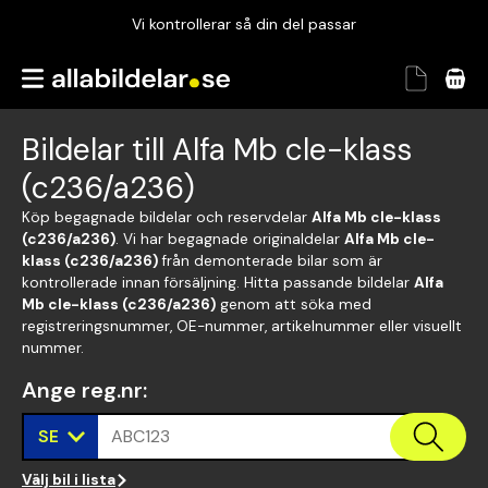
Vi kontrollerar så din del passar
Garanterad passform
Snabbt och tryggt
Bildelar till Alfa Mb cle-klass
Vi kontrollerar så din del passar
(c236/a236)
Köp begagnade bildelar och reservdelar
Alfa Mb cle-klass
(c236/a236)
. Vi har begagnade originaldelar
Alfa Mb cle-
klass (c236/a236)
från demonterade bilar som är
kontrollerade innan försäljning. Hitta passande bildelar
Alfa
Mb cle-klass (c236/a236)
genom att söka med
registreringsnummer, OE-nummer, artikelnummer eller visuellt
nummer.
Ange reg.nr
:
SE
ABC123
Välj bil i lista