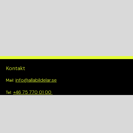
Kontakt
info@allabildelar.se
Mail:
+46 75 770 01 00
Tel:
Om oss
Vi tror på att göra det enkelt att välja rätt. Hos oss får du inte
bara tillgång till ett brett sortiment av kvalitetskontrollerade
delar – du blir också en del av en smartare och mer hållbar
framtid.