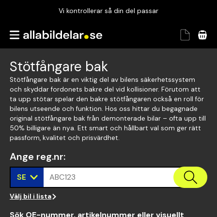
Vi kontrollerar så din del passar
Garanterad passform
Snabbt och tryggt
Stötfångare bak
Vi kontrollerar så din del passar
Stötfångare bak är en viktig del av bilens säkerhetssystem
och skyddar fordonets bakre del vid kollisioner. Förutom att
ta upp stötar spelar den bakre stötfångaren också en roll för
bilens utseende och funktion. Hos oss hittar du begagnade
original stötfångare bak från demonterade bilar – ofta upp till
50% billigare än nya. Ett smart och hållbart val som ger rätt
passform, kvalitet och prisvärdhet.
Ange reg.nr
:
SE
ABC123
Välj bil i lista
Sök OE-nummer, artikelnummer eller visuellt