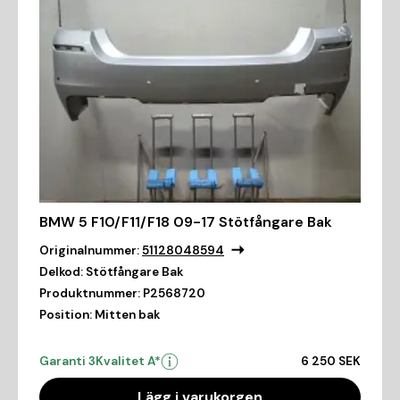
BMW 5 F10/F11/F18 09-17 Stötfångare Bak
Originalnummer:
51128048594
Delkod:
Stötfångare Bak
Produktnummer:
P2568720
Position:
Mitten bak
Garanti 3
Kvalitet A*
6 250 SEK
Lägg i varukorgen