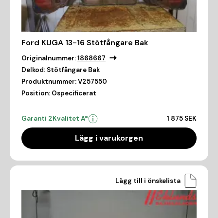
Ford KUGA 13-16 Stötfångare Bak
Originalnummer:
1868667
Delkod:
Stötfångare Bak
Produktnummer:
V257550
Position:
Ospecificerat
Garanti 2
Kvalitet A*
1 875 SEK
Lägg i varukorgen
Lägg till i önskelista