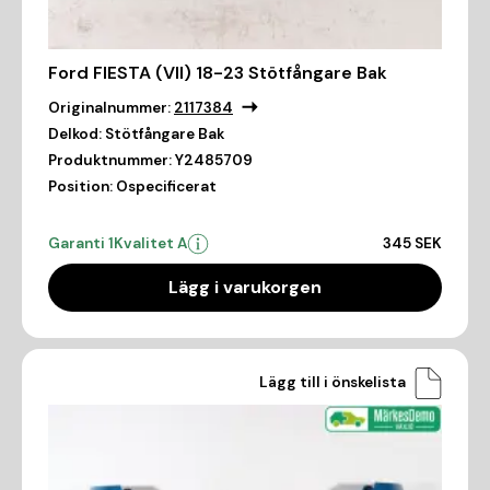
Ford FIESTA (VII) 18-23 Stötfångare Bak
Originalnummer:
2117384
Delkod:
Stötfångare Bak
Produktnummer:
Y2485709
Position:
Ospecificerat
Garanti 1
Kvalitet A
345 SEK
Lägg i varukorgen
Lägg till i önskelista