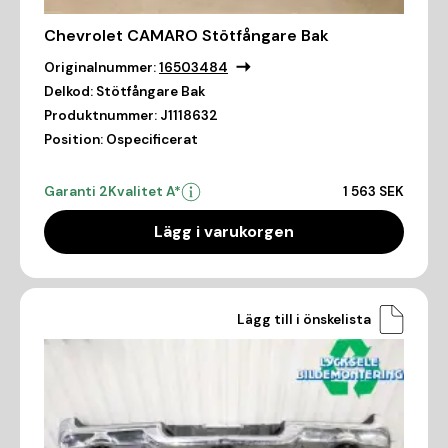
Chevrolet CAMARO Stötfångare Bak
Originalnummer:
16503484
Delkod:
Stötfångare Bak
Produktnummer:
J1118632
Position:
Ospecificerat
Garanti 2
Kvalitet A*
1 563 SEK
Lägg i varukorgen
Lägg till i önskelista