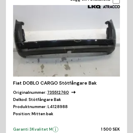
Fiat DOBLO CARGO Stötfångare Bak
Originalnummer:
735512760
Delkod:
Stötfångare Bak
Produktnummer:
L4128988
Position:
Mitten bak
Garanti 3
Kvalitet M
1 500 SEK