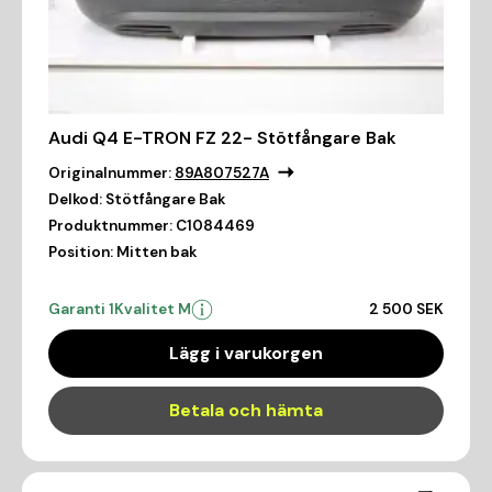
Audi Q4 E-TRON FZ 22- Stötfångare Bak
Originalnummer:
89A807527A
Delkod:
Stötfångare Bak
Produktnummer:
C1084469
Position:
Mitten bak
Garanti 1
Kvalitet M
2 500 SEK
Lägg i varukorgen
Betala och hämta