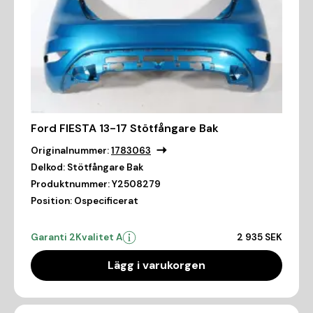
Ford FIESTA 13-17 Stötfångare Bak
Originalnummer:
1783063
Delkod:
Stötfångare Bak
Produktnummer:
Y2508279
Position:
Ospecificerat
Garanti 2
Kvalitet A
2 935 SEK
Lägg i varukorgen