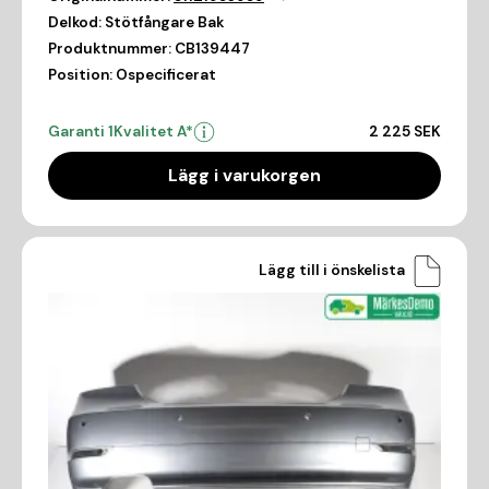
Delkod:
Stötfångare Bak
Produktnummer:
CB139447
Position:
Ospecificerat
Garanti 1
Kvalitet A*
2 225 SEK
Lägg i varukorgen
Lägg till i önskelista