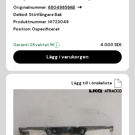
Originalnummer:
68049859AB
Delkod:
Stötfångare Bak
Produktnummer:
HI723049
Position:
Ospecificerat
Garanti 2
Kvalitet M
4 000 SEK
Lägg i varukorgen
Lägg till i önskelista