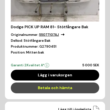
Dodge PICK UP RAM 81- Stötfångare Bak
Originalnummer:
55077107AJ
Delkod:
Stötfångare Bak
Produktnummer:
G2790451
Position:
Mitten bak
Garanti 2
Kvalitet A*
5 000 SEK
Lägg i varukorgen
Betala och hämta
Lägg till i önskelista