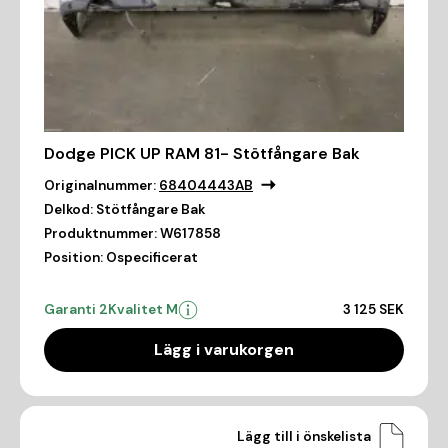
Dodge PICK UP RAM 81- Stötfångare Bak
Originalnummer:
68404443AB
Delkod:
Stötfångare Bak
Produktnummer:
W617858
Position:
Ospecificerat
Garanti 2
Kvalitet M
3 125 SEK
Lägg i varukorgen
Lägg till i önskelista