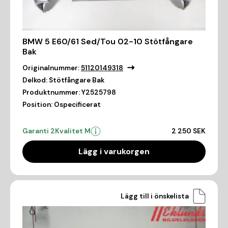
BMW 5 E60/61 Sed/Tou 02-10 Stötfångare
Bak
Originalnummer:
51120149318
Delkod:
Stötfångare Bak
Produktnummer:
Y2525798
Position:
Ospecificerat
Garanti 2
Kvalitet M
2 250 SEK
Lägg i varukorgen
Lägg till i önskelista