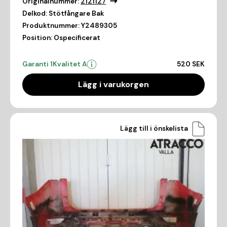
Originalnummer:
2121127
Delkod:
Stötfångare Bak
Produktnummer:
Y2489305
Position:
Ospecificerat
Garanti 1
Kvalitet A
520 SEK
Lägg i varukorgen
Lägg till i önskelista