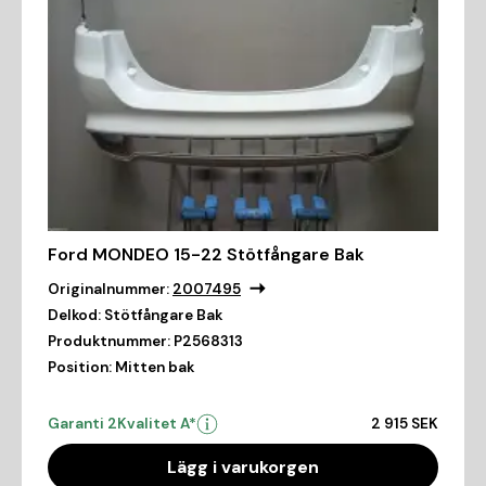
Ford MONDEO 15-22 Stötfångare Bak
Originalnummer:
2007495
Delkod:
Stötfångare Bak
Produktnummer:
P2568313
Position:
Mitten bak
Garanti 2
Kvalitet A*
2 915 SEK
Lägg i varukorgen