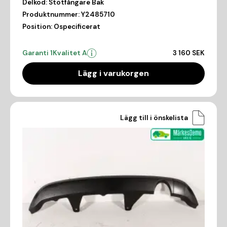
Delkod:
Stötfångare Bak
Produktnummer:
Y2485710
Position:
Ospecificerat
Garanti 1
Kvalitet A
3 160 SEK
Lägg i varukorgen
Lägg till i önskelista