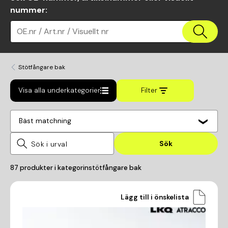
nummer
:
OE.nr / Art.nr / Visuellt nr
Stötfångare bak
Visa alla underkategorier
Filter
Bäst matchning
Sök
87
produkter i kategorin
stötfångare bak
Lägg till i önskelista