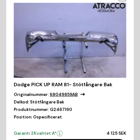
Dodge PICK UP RAM 81- Stötfångare Bak
Originalnummer:
68049859AB
Delkod:
Stötfångare Bak
Produktnummer:
G2467190
Position:
Ospecificerat
Garanti 2
Kvalitet A*
4 125 SEK