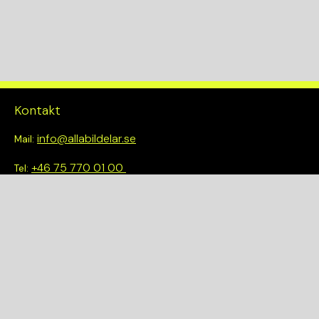
Kontakt
info@allabildelar.se
Mail:
+46 75 770 01 00
Tel:
Om oss
Vi tror på att göra det enkelt att välja rätt. Hos oss får du inte
bara tillgång till ett brett sortiment av kvalitetskontrollerade
delar – du blir också en del av en smartare och mer hållbar
framtid.
Snabblänkar
Om oss