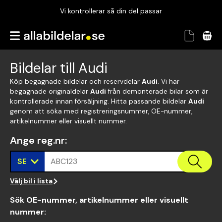
Vi kontrollerar så din del passar
Garanterad passform
Snabbt och tryggt
Bildelar till Audi
Vi kontrollerar så din del passar
Köp begagnade bildelar och reservdelar
Audi
. Vi har
begagnade originaldelar
Audi
från demonterade bilar som är
kontrollerade innan försäljning. Hitta passande bildelar
Audi
genom att söka med registreringsnummer, OE-nummer,
artikelnummer eller visuellt nummer.
Ange reg.nr
:
SE
ABC123
Välj bil i lista
Sök OE-nummer, artikelnummer eller visuellt
nummer
: