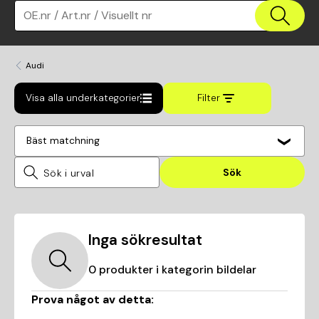
OE.nr / Art.nr / Visuellt nr
Audi
Visa alla underkategorier
Filter
Bäst matchning
Sök
Inga sökresultat
0
produkter i kategorin
bildelar
Prova något av detta: